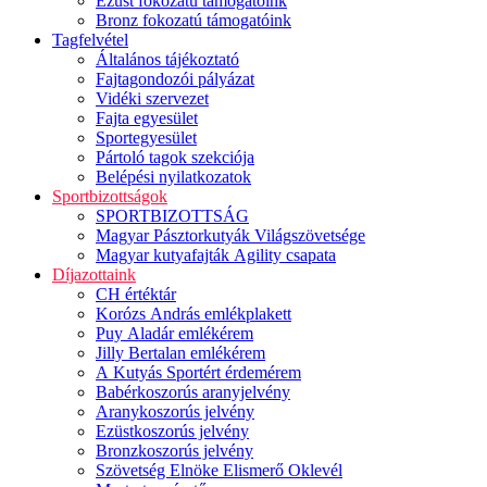
Ezüst fokozatú támogatóink
Bronz fokozatú támogatóink
Tagfelvétel
Általános tájékoztató
Fajtagondozói pályázat
Vidéki szervezet
Fajta egyesület
Sportegyesület
Pártoló tagok szekciója
Belépési nyilatkozatok
Sportbizottságok
SPORTBIZOTTSÁG
Magyar Pásztorkutyák Világszövetsége
Magyar kutyafajták Agility csapata
Díjazottaink
CH értéktár
Korózs András emlékplakett
Puy Aladár emlékérem
Jilly Bertalan emlékérem
A Kutyás Sportért érdemérem
Babérkoszorús aranyjelvény
Aranykoszorús jelvény
Ezüstkoszorús jelvény
Bronzkoszorús jelvény
Szövetség Elnöke Elismerő Oklevél