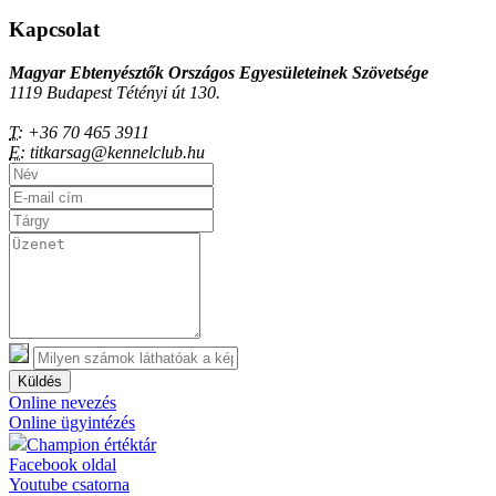
Kapcsolat
Magyar Ebtenyésztők Országos Egyesületeinek Szövetsége
1119 Budapest Tétényi út 130.
T:
+36 70 465 3911
E:
titkarsag@kennelclub.hu
Küldés
Online nevezés
Online ügyintézés
Champion értéktár
Facebook oldal
Youtube csatorna