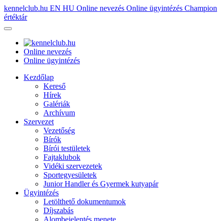
kennelclub.hu
EN
HU
Online nevezés
Online ügyintézés
Champion
értéktár
Online nevezés
Online ügyintézés
Kezdőlap
Kereső
Hírek
Galériák
Archívum
Szervezet
Vezetőség
Bírók
Bírói testületek
Fajtaklubok
Vidéki szervezetek
Sportegyesületek
Junior Handler és Gyermek kutyapár
Ügyintézés
Letölthető dokumentumok
Díjszabás
Alombejelentés menete