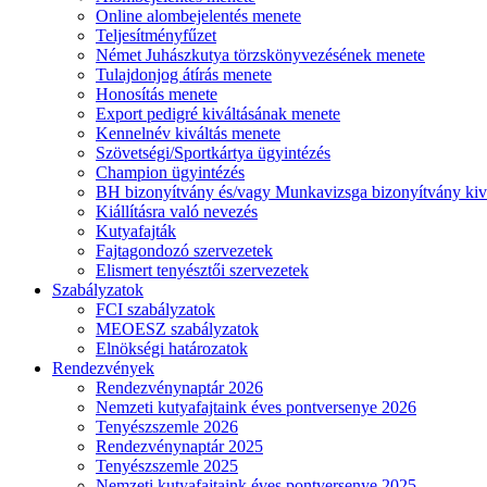
Online alombejelentés menete
Teljesítményfűzet
Német Juhászkutya törzskönyvezésének menete
Tulajdonjog átírás menete
Honosítás menete
Export pedigré kiváltásának menete
Kennelnév kiváltás menete
Szövetségi/Sportkártya ügyintézés
Champion ügyintézés
BH bizonyítvány és/vagy Munkavizsga bizonyítvány kiv
Kiállításra való nevezés
Kutyafajták
Fajtagondozó szervezetek
Elismert tenyésztői szervezetek
Szabályzatok
FCI szabályzatok
MEOESZ szabályzatok
Elnökségi határozatok
Rendezvények
Rendezvénynaptár 2026
Nemzeti kutyafajtaink éves pontversenye 2026
Tenyészszemle 2026
Rendezvénynaptár 2025
Tenyészszemle 2025
Nemzeti kutyafajtaink éves pontversenye 2025