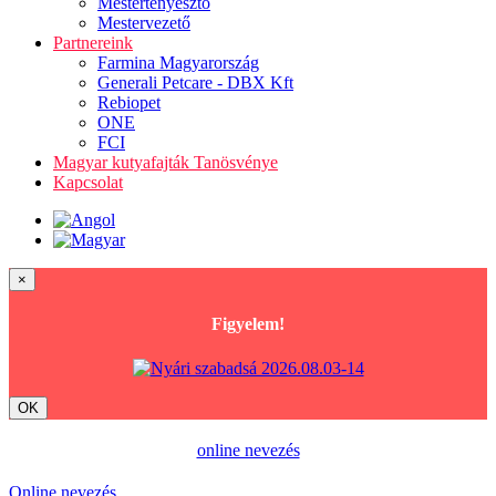
Mestertenyésztő
Mestervezető
Partnereink
Farmina Magyarország
Generali Petcare - DBX Kft
Rebiopet
ONE
FCI
Magyar kutyafajták Tanösvénye
Kapcsolat
×
Figyelem!
OK
online nevezés
Online nevezés