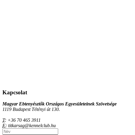
Kapcsolat
Magyar Ebtenyésztők Országos Egyesületeinek Szövetsége
1119 Budapest Tétényi út 130.
T:
+36 70 465 3911
E:
titkarsag@kennelclub.hu