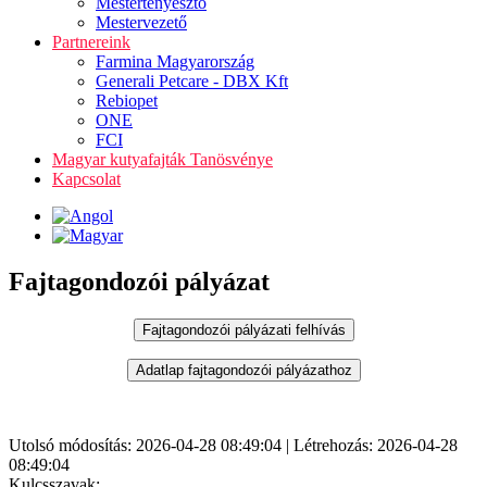
Mestertenyésztő
Mestervezető
Partnereink
Farmina Magyarország
Generali Petcare - DBX Kft
Rebiopet
ONE
FCI
Magyar kutyafajták Tanösvénye
Kapcsolat
Fajtagondozói pályázat
Utolsó módosítás: 2026-04-28 08:49:04 | Létrehozás: 2026-04-28
08:49:04
Kulcsszavak: