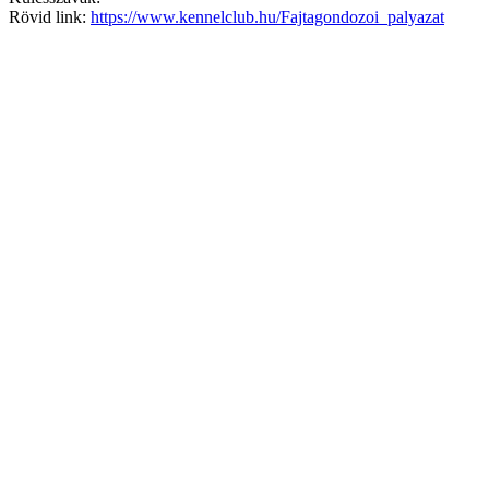
Rövid link:
https://www.kennelclub.hu/Fajtagondozoi_palyazat