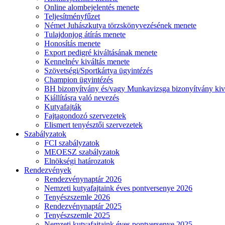
Online alombejelentés menete
Teljesítményfűzet
Német Juhászkutya törzskönyvezésének menete
Tulajdonjog átírás menete
Honosítás menete
Export pedigré kiváltásának menete
Kennelnév kiváltás menete
Szövetségi/Sportkártya ügyintézés
Champion ügyintézés
BH bizonyítvány és/vagy Munkavizsga bizonyítvány kiv
Kiállításra való nevezés
Kutyafajták
Fajtagondozó szervezetek
Elismert tenyésztői szervezetek
Szabályzatok
FCI szabályzatok
MEOESZ szabályzatok
Elnökségi határozatok
Rendezvények
Rendezvénynaptár 2026
Nemzeti kutyafajtaink éves pontversenye 2026
Tenyészszemle 2026
Rendezvénynaptár 2025
Tenyészszemle 2025
Nemzeti kutyafajtaink éves pontversenye 2025