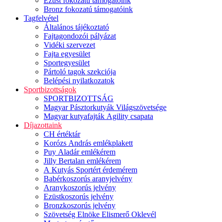
Ezüst fokozatú támogatóink
Bronz fokozatú támogatóink
Tagfelvétel
Általános tájékoztató
Fajtagondozói pályázat
Vidéki szervezet
Fajta egyesület
Sportegyesület
Pártoló tagok szekciója
Belépési nyilatkozatok
Sportbizottságok
SPORTBIZOTTSÁG
Magyar Pásztorkutyák Világszövetsége
Magyar kutyafajták Agility csapata
Díjazottaink
CH értéktár
Korózs András emlékplakett
Puy Aladár emlékérem
Jilly Bertalan emlékérem
A Kutyás Sportért érdemérem
Babérkoszorús aranyjelvény
Aranykoszorús jelvény
Ezüstkoszorús jelvény
Bronzkoszorús jelvény
Szövetség Elnöke Elismerő Oklevél