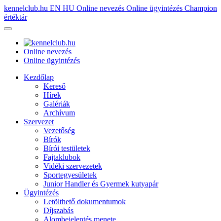
kennelclub.hu
EN
HU
Online nevezés
Online ügyintézés
Champion
értéktár
Online nevezés
Online ügyintézés
Kezdőlap
Kereső
Hírek
Galériák
Archívum
Szervezet
Vezetőség
Bírók
Bírói testületek
Fajtaklubok
Vidéki szervezetek
Sportegyesületek
Junior Handler és Gyermek kutyapár
Ügyintézés
Letölthető dokumentumok
Díjszabás
Alombejelentés menete