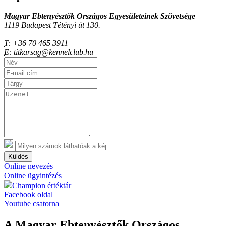
Magyar Ebtenyésztők Országos Egyesületeinek Szövetsége
1119 Budapest Tétényi út 130.
T:
+36 70 465 3911
E:
titkarsag@kennelclub.hu
Küldés
Online nevezés
Online ügyintézés
Champion értéktár
Facebook oldal
Youtube csatorna
A Magyar Ebtenyésztők Országos