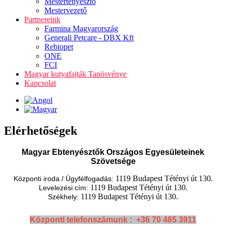
Mestertenyésztő
Mestervezető
Partnereink
Farmina Magyarország
Generali Petcare - DBX Kft
Rebiopet
ONE
FCI
Magyar kutyafajták Tanösvénye
Kapcsolat
Elérhetőségek
Magyar Ebtenyésztők Országos Egyesületeinek
Szövetsége
1119 Budapest Tétényi út 130.
Központi iroda / Ügyfélfogadás:
1119 Budapest Tétényi út 130.
Levelezési cím:
1119 Budapest Tétényi út 130.
Székhely:
Központi telefonszámunk : +36 70 465 3911