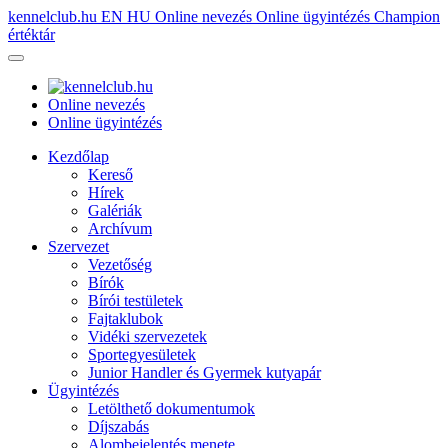
kennelclub.hu
EN
HU
Online nevezés
Online ügyintézés
Champion
értéktár
Online nevezés
Online ügyintézés
Kezdőlap
Kereső
Hírek
Galériák
Archívum
Szervezet
Vezetőség
Bírók
Bírói testületek
Fajtaklubok
Vidéki szervezetek
Sportegyesületek
Junior Handler és Gyermek kutyapár
Ügyintézés
Letölthető dokumentumok
Díjszabás
Alombejelentés menete