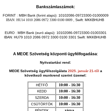
Bankszámlaszámok:
FORINT : MBH Bank (forint alapú): 10102086-09723300-01000009
Swift: MKKBHUHB
IBAN: HU14 1010 2086 0972 3300 0100 0009 ,
EURO : MBH Bank (euró alapú): 10102086-09723300-01003301
IBAN: HU79 1010 2086 0972 3300 0100 3301 Swift: MKKBHUHB
A MEOE Szövetség központi ügyfélfogadása
:
Nyitvatartási rend:
MEOE Szövetség ügyfélszolgálata
2025. január 21-től
a
következő munkrend szerint üzemel:
10:00 - 16:30
HÉTFŐ
10:00 - 16:30
KEDD
10:00 - 16:30
SZERDA
10:00 - 16:30
CSÜTÖRTÖK
zárva
PÉNTEK