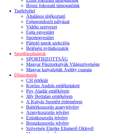
Ezüst fokozatú támogatóink
Bronz fokozatú támogatóink
Tagfelvétel
Általános tájékoztató
Fajtagondozói pályázat
Vidéki szervezet
Fajta egyesület
Sportegyesület
Pártoló tagok szekciója
Belépési nyilatkozatok
Sportbizottságok
SPORTBIZOTTSÁG
Magyar Pásztorkutyák Világszövetsége
Magyar kutyafajták Agility csapata
Díjazottaink
CH értéktár
Korózs András emlékplakett
Puy Aladár emlékérem
Jilly Bertalan emlékérem
A Kutyás Sportért érdemérem
Babérkoszorús aranyjelvény
Aranykoszorús jelvény
Ezüstkoszorús jelvény
Bronzkoszorús jelvény
Szövetség Elnöke Elismerő Oklevél