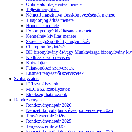
Online alombejelentés menete
Teljesítményfűzet
Német Juhászkutya törzskönyvezésének menete
Tulajdonjog átírás menete
Honosítás menete
Export pedigré kiváltásának menete
Kennelnév kiváltás menete
Szövetségi/Sportkártya ügyintézés
Champion ügyintézés
BH bizonyítvány és/vagy Munkavizsga bizonyítvány kiv
Kiállításra való nevezés
Kutyafajták
Fajtagondozó szervezetek
Elismert tenyésztői szervezetek
Szabályzatok
FCI szabályzatok
MEOESZ szabályzatok
Elnökségi határozatok
Rendezvények
Rendezvénynaptár 2026
Nemzeti kutyafajtaink éves pontversenye 2026
Tenyészszemle 2026
Rendezvénynaptár 2025
Tenyészszemle 2025
Nemzeti kutyafajtaink éves pontversenye 2025