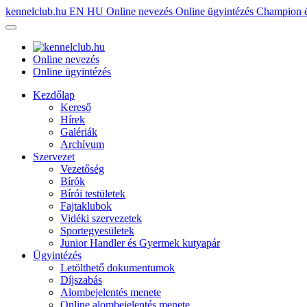
kennelclub.hu
EN
HU
Online nevezés
Online ügyintézés
Champion é
Online nevezés
Online ügyintézés
Kezdőlap
Kereső
Hírek
Galériák
Archívum
Szervezet
Vezetőség
Bírók
Bírói testületek
Fajtaklubok
Vidéki szervezetek
Sportegyesületek
Junior Handler és Gyermek kutyapár
Ügyintézés
Letölthető dokumentumok
Díjszabás
Alombejelentés menete
Online alombejelentés menete