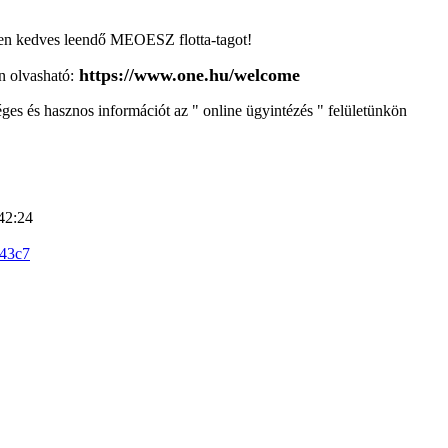
en kedves leendő MEOESZ flotta-tagot!
https://www.one.hu/welcome
n olvasható:
ges és hasznos információt az " online ügyintézés " felületünkön
42:24
243c7