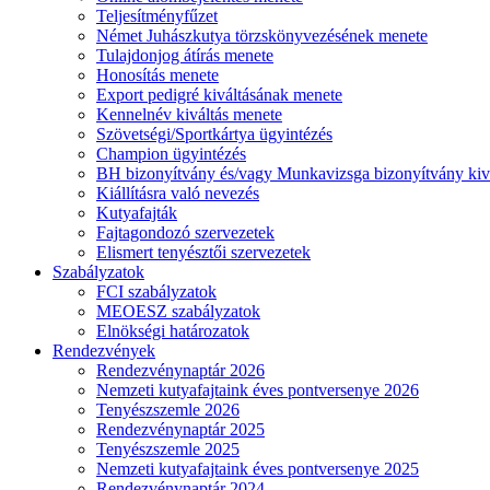
Teljesítményfűzet
Német Juhászkutya törzskönyvezésének menete
Tulajdonjog átírás menete
Honosítás menete
Export pedigré kiváltásának menete
Kennelnév kiváltás menete
Szövetségi/Sportkártya ügyintézés
Champion ügyintézés
BH bizonyítvány és/vagy Munkavizsga bizonyítvány kiv
Kiállításra való nevezés
Kutyafajták
Fajtagondozó szervezetek
Elismert tenyésztői szervezetek
Szabályzatok
FCI szabályzatok
MEOESZ szabályzatok
Elnökségi határozatok
Rendezvények
Rendezvénynaptár 2026
Nemzeti kutyafajtaink éves pontversenye 2026
Tenyészszemle 2026
Rendezvénynaptár 2025
Tenyészszemle 2025
Nemzeti kutyafajtaink éves pontversenye 2025
Rendezvénynaptár 2024