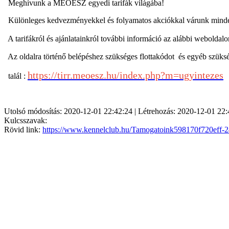
Meghívunk a
MEOESZ egyedi tarifák világába!
Különleges kedvezményekkel és folyamatos akciókkal várunk mind
A tarifákról és ajánlatainkról további információ az alábbi weboldalo
Az oldalra történő belépéshez szükséges
flottakódot és egyéb szüksé
https://tirr.meoesz.hu/index.php?m=ugyintezes
talál :
Utolsó módosítás: 2020-12-01 22:42:24 | Létrehozás: 2020-12-01 22:
Kulcsszavak:
Rövid link:
https://www.kennelclub.hu/Tamogatoink598170f720eff-