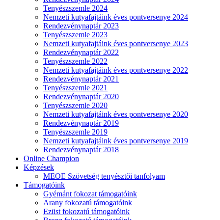
Tenyészszemle 2024
Nemzeti kutyafajtáink éves pontversenye 2024
Rendezvénynaptár 2023
Tenyészszemle 2023
Nemzeti kutyafajtáink éves pontversenye 2023
Rendezvénynaptár 2022
Tenyészszemle 2022
Nemzeti kutyafajtáink éves pontversenye 2022
Rendezvénynaptár 2021
Tenyészszemle 2021
Rendezvénynaptár 2020
Tenyészszemle 2020
Nemzeti kutyafajtáink éves pontversenye 2020
Rendezvénynaptár 2019
Tenyészszemle 2019
Nemzeti kutyafajtáink éves pontversenye 2019
Rendezvénynaptár 2018
Online Champion
Képzések
MEOE Szövetség tenyésztői tanfolyam
Támogatóink
Gyémánt fokozat támogatóink
Arany fokozatú támogatóink
Ezüst fokozatú támogatóink