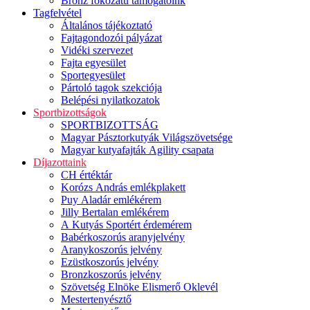
Bronz fokozatú támogatóink
Tagfelvétel
Általános tájékoztató
Fajtagondozói pályázat
Vidéki szervezet
Fajta egyesület
Sportegyesület
Pártoló tagok szekciója
Belépési nyilatkozatok
Sportbizottságok
SPORTBIZOTTSÁG
Magyar Pásztorkutyák Világszövetsége
Magyar kutyafajták Agility csapata
Díjazottaink
CH értéktár
Korózs András emlékplakett
Puy Aladár emlékérem
Jilly Bertalan emlékérem
A Kutyás Sportért érdemérem
Babérkoszorús aranyjelvény
Aranykoszorús jelvény
Ezüstkoszorús jelvény
Bronzkoszorús jelvény
Szövetség Elnöke Elismerő Oklevél
Mestertenyésztő