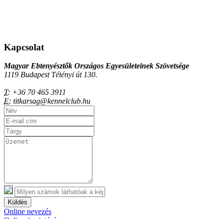
Kapcsolat
Magyar Ebtenyésztők Országos Egyesületeinek Szövetsége
1119 Budapest Tétényi út 130.
T:
+36 70 465 3911
E:
titkarsag@kennelclub.hu
Küldés
Online nevezés