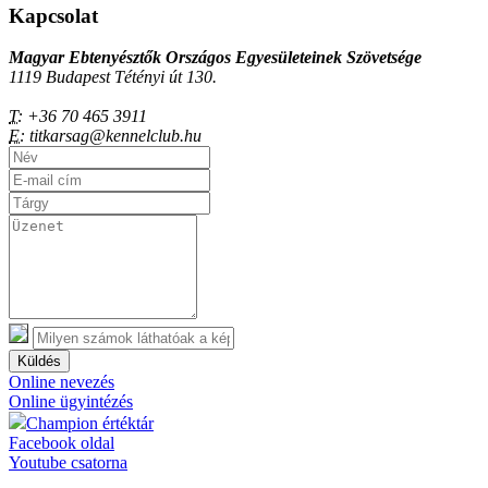
Kapcsolat
Magyar Ebtenyésztők Országos Egyesületeinek Szövetsége
1119 Budapest Tétényi út 130.
T:
+36 70 465 3911
E:
titkarsag@kennelclub.hu
Küldés
Online nevezés
Online ügyintézés
Champion értéktár
Facebook oldal
Youtube csatorna