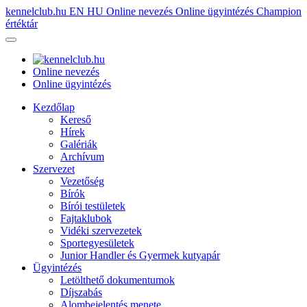
kennelclub.hu
EN
HU
Online nevezés
Online ügyintézés
Champion
értéktár
Online nevezés
Online ügyintézés
Kezdőlap
Kereső
Hírek
Galériák
Archívum
Szervezet
Vezetőség
Bírók
Bírói testületek
Fajtaklubok
Vidéki szervezetek
Sportegyesületek
Junior Handler és Gyermek kutyapár
Ügyintézés
Letölthető dokumentumok
Díjszabás
Alombejelentés menete