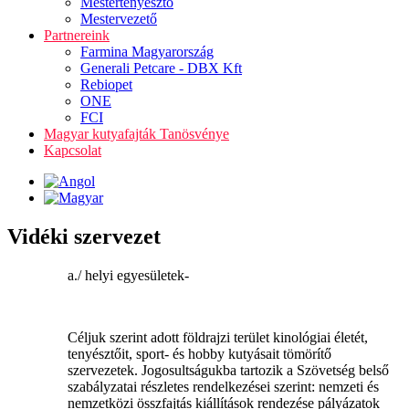
Mestertenyésztő
Mestervezető
Partnereink
Farmina Magyarország
Generali Petcare - DBX Kft
Rebiopet
ONE
FCI
Magyar kutyafajták Tanösvénye
Kapcsolat
Vidéki szervezet
a./ helyi egyesületek-
Céljuk szerint adott földrajzi terület kinológiai életét,
tenyésztőit, sport- és hobby kutyásait tömörítő
szervezetek. Jogosultságukba tartozik a Szövetség belső
szabályzatai részletes rendelkezései szerint: nemzeti és
nemzetközi összfajtás kiállítások rendezése pályázatok