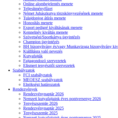
Online alombejelentés menete
Teljesítményfűzet
Német Juhászkutya törzskönyvezésének menete
Tulajdonjog átírás menete
Honosítás menete
Export pedigré kiváltásának menete
Kennelnév kiváltás menete
Szövetségi/Sportkártya ügyintézés
Champion ügyintézés
BH bizonyítvány és/vagy Munkavizsga bizonyítvány kiv
Kiállításra való nevezés
Kutyafajták
Fajtagondozó szervezetek
Elismert tenyésztői szervezetek
Szabályzatok
FCI szabályzatok
MEOESZ szabályzatok
Elnökségi határozatok
Rendezvények
Rendezvénynaptár 2026
Nemzeti kutyafajtaink éves pontversenye 2026
Tenyészszemle 2026
Rendezvénynaptár 2025
Tenyészszemle 2025
Nemzeti kutyafajtaink éves pontversenye 2025