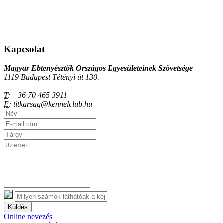
Kapcsolat
Magyar Ebtenyésztők Országos Egyesületeinek Szövetsége
1119 Budapest Tétényi út 130.
T:
+36 70 465 3911
E:
titkarsag@kennelclub.hu
Küldés
Online nevezés