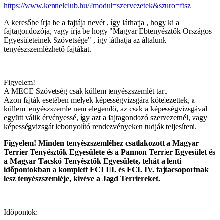
https://www.kennelclub.hu/?modul=szervezetek&szuro=ftsz
A keresőbe írja be a fajtája nevét , így láthatja , hogy ki a
fajtagondozója, vagy írja be hogy "Magyar Ebtenyésztők Országos
Egyesületeinek Szövetsége" , így láthatja az általunk
tenyészszemlézhető fajtákat.
Figyelem!
A MEOE Szövetség csak küllem tenyészszemlét tart.
Azon fajták esetében melyek képességvizsgára kötelezettek, a
küllem tenyészszemle nem elegendő, az csak a képességvizsgával
együtt válik érvényessé, így azt a fajtagondozó szervezetnél, vagy
képességvizsgát lebonyolító rendezvényeken tudják teljesíteni.
Figyelem! Minden tenyészszemléhez csatlakozott a Magyar
Terrier Tenyésztők Egyesülete és a Pannon Terrier Egyesület és
a Magyar Tacskó Tenyésztők Egyesülete, tehát a lenti
időpontokban a komplett FCI III. és FCI. IV. fajtacsoportnak
lesz tenyészszemléje, kivéve a Jagd Terriereket.
Időpontok: