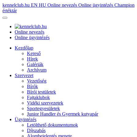
kennelclub.hu
EN
HU
Online nevezés
Online ügyintézés
Champion
értéktár
Online nevezés
Online ügyintézés
Kezdőlap
Kereső
Hírek
Galériák
Archívum
Szervezet
Vezetőség
Bírók
Bírói testületek
Fajtaklubok
Vidéki szervezetek
Sportegyesületek
Junior Handler és Gyermek kutyapár
Ügyintézés
Letölthető dokumentumok
Díjszabás
Alombejelentés menete