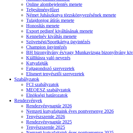
Online alombejelentés menete
Teljesítményfűzet
Német Juhászkutya törzskönyvezésének menete
Tulajdonjog átírás menete
Honosítás menete
Export pedigré kiváltásának menete
Kennelnév kiváltás menete
Szövetségi/Sportkártya ügyintézés
Champion ügyintézés
BH bizonyítvány és/vagy Munkavizsga bizonyítvány kiv
Kiállításra való nevezés
Kutyafajták
Fajtagondozó szervezetek
Elismert tenyésztői szervezetek
Szabályzatok
FCI szabályzatok
MEOESZ szabályzatok
Elnökségi határozatok
Rendezvények
Rendezvénynaptár 2026
Nemzeti kutyafajtaink éves pontversenye 2026
Tenyészszemle 2026
Rendezvénynaptár 2025
Tenyészszemle 2025
Nemzeti kutyafajtaink éves pontversenye 2025