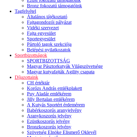
Ezüst fokozatú támogatóink
Bronz fokozatú támogatóink
Tagfelvétel
Általános tájékoztató
Fajtagondozói pályázat
Vidéki szervezet
Fajta egyesület
Sportegyesület
Pártoló tagok szekciója
Belépési nyilatkozatok
Sportbizottságok
SPORTBIZOTTSÁG
Magyar Pásztorkutyák Világszövetsége
Magyar kutyafajták Agility csapata
Díjazottaink
CH értéktár
Korózs András emlékplakett
Puy Aladár emlékérem
Jilly Bertalan emlékérem
A Kutyás Sportért érdemérem
Babérkoszorús aranyjelvény
Aranykoszorús jelvény
Ezüstkoszorús jelvény
Bronzkoszorús jelvény
Szövetség Elnöke Elismerő Oklevél