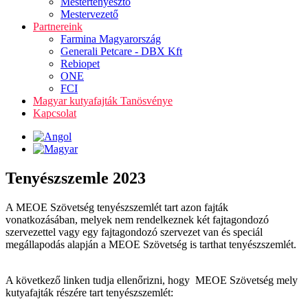
Mestertenyésztő
Mestervezető
Partnereink
Farmina Magyarország
Generali Petcare - DBX Kft
Rebiopet
ONE
FCI
Magyar kutyafajták Tanösvénye
Kapcsolat
Tenyészszemle 2023
A MEOE Szövetség tenyészszemlét tart azon fajták
vonatkozásában, melyek nem rendelkeznek két fajtagondozó
szervezettel vagy egy fajtagondozó szervezet van és speciál
megállapodás alapján a MEOE Szövetség is tarthat tenyészszemlét.
A következő linken tudja ellenőrizni, hogy MEOE Szövetség mely
kutyafajták részére tart tenyészszemlét: