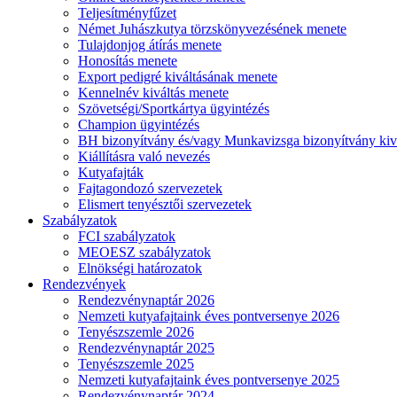
Teljesítményfűzet
Német Juhászkutya törzskönyvezésének menete
Tulajdonjog átírás menete
Honosítás menete
Export pedigré kiváltásának menete
Kennelnév kiváltás menete
Szövetségi/Sportkártya ügyintézés
Champion ügyintézés
BH bizonyítvány és/vagy Munkavizsga bizonyítvány kiv
Kiállításra való nevezés
Kutyafajták
Fajtagondozó szervezetek
Elismert tenyésztői szervezetek
Szabályzatok
FCI szabályzatok
MEOESZ szabályzatok
Elnökségi határozatok
Rendezvények
Rendezvénynaptár 2026
Nemzeti kutyafajtaink éves pontversenye 2026
Tenyészszemle 2026
Rendezvénynaptár 2025
Tenyészszemle 2025
Nemzeti kutyafajtaink éves pontversenye 2025
Rendezvénynaptár 2024