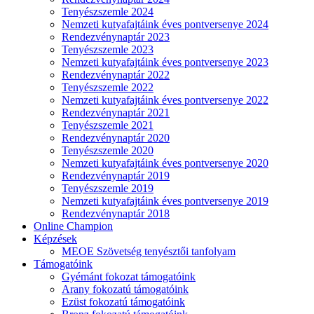
Tenyészszemle 2024
Nemzeti kutyafajtáink éves pontversenye 2024
Rendezvénynaptár 2023
Tenyészszemle 2023
Nemzeti kutyafajtáink éves pontversenye 2023
Rendezvénynaptár 2022
Tenyészszemle 2022
Nemzeti kutyafajtáink éves pontversenye 2022
Rendezvénynaptár 2021
Tenyészszemle 2021
Rendezvénynaptár 2020
Tenyészszemle 2020
Nemzeti kutyafajtáink éves pontversenye 2020
Rendezvénynaptár 2019
Tenyészszemle 2019
Nemzeti kutyafajtáink éves pontversenye 2019
Rendezvénynaptár 2018
Online Champion
Képzések
MEOE Szövetség tenyésztői tanfolyam
Támogatóink
Gyémánt fokozat támogatóink
Arany fokozatú támogatóink
Ezüst fokozatú támogatóink