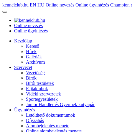
kennelclub.hu
EN
HU
Online nevezés
Online ügyintézés
Champion é
Online nevezés
Online ügyintézés
Kezdőlap
Kereső
Hírek
Galériák
Archívum
Szervezet
Vezetőség
Bírók
Bírói testületek
Fajtaklubok
Vidéki szervezetek
Sportegyesületek
Junior Handler és Gyermek kutyapár
Ügyintézés
Letölthető dokumentumok
Díjszabás
Alombejelentés menete
Online alombejelentés menete