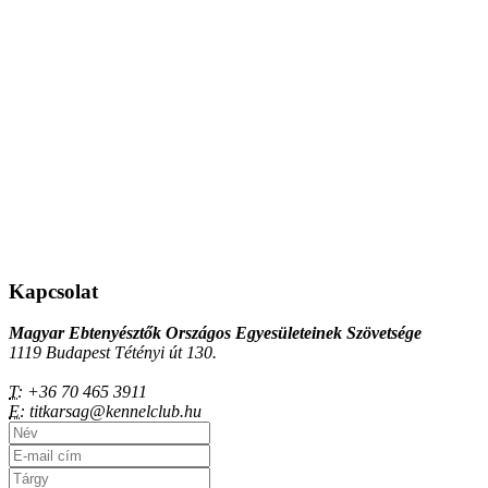
Kapcsolat
Magyar Ebtenyésztők Országos Egyesületeinek Szövetsége
1119 Budapest Tétényi út 130.
T:
+36 70 465 3911
E:
titkarsag@kennelclub.hu