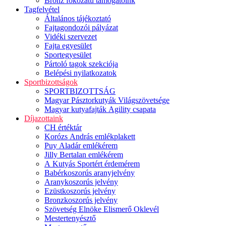
Bronz fokozatú támogatóink
Tagfelvétel
Általános tájékoztató
Fajtagondozói pályázat
Vidéki szervezet
Fajta egyesület
Sportegyesület
Pártoló tagok szekciója
Belépési nyilatkozatok
Sportbizottságok
SPORTBIZOTTSÁG
Magyar Pásztorkutyák Világszövetsége
Magyar kutyafajták Agility csapata
Díjazottaink
CH értéktár
Korózs András emlékplakett
Puy Aladár emlékérem
Jilly Bertalan emlékérem
A Kutyás Sportért érdemérem
Babérkoszorús aranyjelvény
Aranykoszorús jelvény
Ezüstkoszorús jelvény
Bronzkoszorús jelvény
Szövetség Elnöke Elismerő Oklevél
Mestertenyésztő