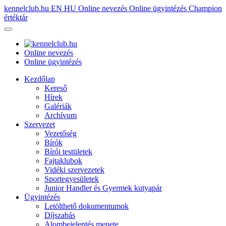
kennelclub.hu
EN
HU
Online nevezés
Online ügyintézés
Champion
értéktár
Online nevezés
Online ügyintézés
Kezdőlap
Kereső
Hírek
Galériák
Archívum
Szervezet
Vezetőség
Bírók
Bírói testületek
Fajtaklubok
Vidéki szervezetek
Sportegyesületek
Junior Handler és Gyermek kutyapár
Ügyintézés
Letölthető dokumentumok
Díjszabás
Alombejelentés menete