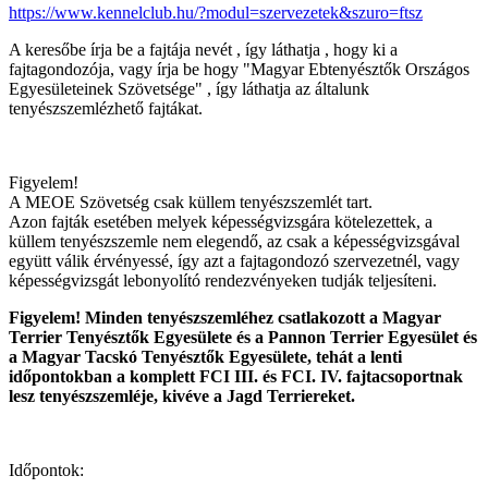
https://www.kennelclub.hu/?modul=szervezetek&szuro=ftsz
A keresőbe írja be a fajtája nevét , így láthatja , hogy ki a
fajtagondozója, vagy írja be hogy "Magyar Ebtenyésztők Országos
Egyesületeinek Szövetsége" , így láthatja az általunk
tenyészszemlézhető fajtákat.
Figyelem!
A MEOE Szövetség csak küllem tenyészszemlét tart.
Azon fajták esetében melyek képességvizsgára kötelezettek, a
küllem tenyészszemle nem elegendő, az csak a képességvizsgával
együtt válik érvényessé, így azt a fajtagondozó szervezetnél, vagy
képességvizsgát lebonyolító rendezvényeken tudják teljesíteni.
Figyelem! Minden tenyészszemléhez csatlakozott a Magyar
Terrier Tenyésztők Egyesülete és a Pannon Terrier Egyesület és
a Magyar Tacskó Tenyésztők Egyesülete, tehát a lenti
időpontokban a komplett FCI III. és FCI. IV. fajtacsoportnak
lesz tenyészszemléje, kivéve a Jagd Terriereket.
Időpontok: