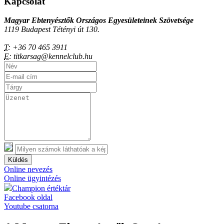
Kapcsolat
Magyar Ebtenyésztők Országos Egyesületeinek Szövetsége
1119 Budapest Tétényi út 130.
T:
+36 70 465 3911
E:
titkarsag@kennelclub.hu
Küldés
Online nevezés
Online ügyintézés
Champion értéktár
Facebook oldal
Youtube csatorna