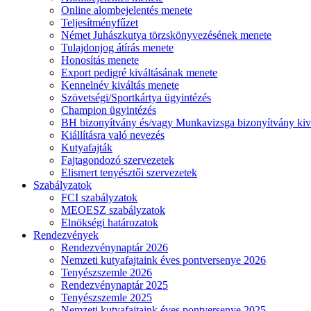
Online alombejelentés menete
Teljesítményfűzet
Német Juhászkutya törzskönyvezésének menete
Tulajdonjog átírás menete
Honosítás menete
Export pedigré kiváltásának menete
Kennelnév kiváltás menete
Szövetségi/Sportkártya ügyintézés
Champion ügyintézés
BH bizonyítvány és/vagy Munkavizsga bizonyítvány kiv
Kiállításra való nevezés
Kutyafajták
Fajtagondozó szervezetek
Elismert tenyésztői szervezetek
Szabályzatok
FCI szabályzatok
MEOESZ szabályzatok
Elnökségi határozatok
Rendezvények
Rendezvénynaptár 2026
Nemzeti kutyafajtaink éves pontversenye 2026
Tenyészszemle 2026
Rendezvénynaptár 2025
Tenyészszemle 2025
Nemzeti kutyafajtaink éves pontversenye 2025