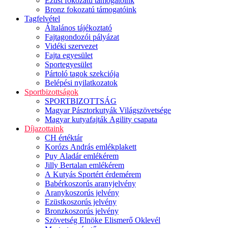
Ezüst fokozatú támogatóink
Bronz fokozatú támogatóink
Tagfelvétel
Általános tájékoztató
Fajtagondozói pályázat
Vidéki szervezet
Fajta egyesület
Sportegyesület
Pártoló tagok szekciója
Belépési nyilatkozatok
Sportbizottságok
SPORTBIZOTTSÁG
Magyar Pásztorkutyák Világszövetsége
Magyar kutyafajták Agility csapata
Díjazottaink
CH értéktár
Korózs András emlékplakett
Puy Aladár emlékérem
Jilly Bertalan emlékérem
A Kutyás Sportért érdemérem
Babérkoszorús aranyjelvény
Aranykoszorús jelvény
Ezüstkoszorús jelvény
Bronzkoszorús jelvény
Szövetség Elnöke Elismerő Oklevél