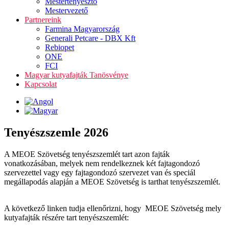
Mestertenyésztő
Mestervezető
Partnereink
Farmina Magyarország
Generali Petcare - DBX Kft
Rebiopet
ONE
FCI
Magyar kutyafajták Tanösvénye
Kapcsolat
Tenyészszemle 2026
A MEOE Szövetség tenyészszemlét tart azon fajták
vonatkozásában, melyek nem rendelkeznek két fajtagondozó
szervezettel vagy egy fajtagondozó szervezet van és speciál
megállapodás alapján a MEOE Szövetség is tarthat tenyészszemlét.
A következő linken tudja ellenőrizni, hogy MEOE Szövetség mely
kutyafajták részére tart tenyészszemlét: