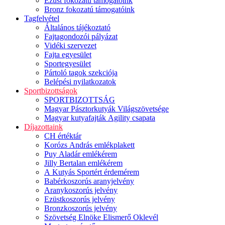
Ezüst fokozatú támogatóink
Bronz fokozatú támogatóink
Tagfelvétel
Általános tájékoztató
Fajtagondozói pályázat
Vidéki szervezet
Fajta egyesület
Sportegyesület
Pártoló tagok szekciója
Belépési nyilatkozatok
Sportbizottságok
SPORTBIZOTTSÁG
Magyar Pásztorkutyák Világszövetsége
Magyar kutyafajták Agility csapata
Díjazottaink
CH értéktár
Korózs András emlékplakett
Puy Aladár emlékérem
Jilly Bertalan emlékérem
A Kutyás Sportért érdemérem
Babérkoszorús aranyjelvény
Aranykoszorús jelvény
Ezüstkoszorús jelvény
Bronzkoszorús jelvény
Szövetség Elnöke Elismerő Oklevél