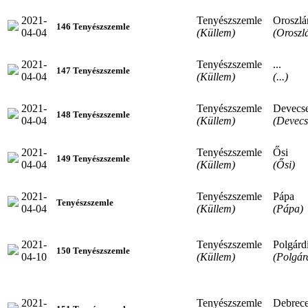
2021-
Tenyészszemle
Oroszlá
146 Tenyészszemle
04-04
(Küllem)
(Oroszl
2021-
Tenyészszemle
...
147 Tenyészszemle
04-04
(Küllem)
(...)
2021-
Tenyészszemle
Devecs
148 Tenyészszemle
04-04
(Küllem)
(Devecs
2021-
Tenyészszemle
Ősi
149 Tenyészszemle
04-04
(Küllem)
(Ősi)
2021-
Tenyészszemle
Pápa
Tenyészszemle
04-04
(Küllem)
(Pápa)
2021-
Tenyészszemle
Polgárd
150 Tenyészszemle
04-10
(Küllem)
(Polgár
2021-
Tenyészszemle
Debrec