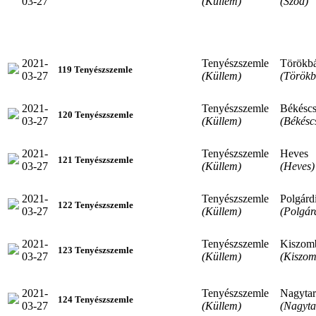
03-27
(Küllem)
(Sződ)
2021-
Tenyészszemle
Törökbá
119 Tenyészszemle
03-27
(Küllem)
(Törökb
2021-
Tenyészszemle
Békésc
120 Tenyészszemle
03-27
(Küllem)
(Békésc
2021-
Tenyészszemle
Heves
121 Tenyészszemle
03-27
(Küllem)
(Heves)
2021-
Tenyészszemle
Polgárd
122 Tenyészszemle
03-27
(Küllem)
(Polgár
2021-
Tenyészszemle
Kiszom
123 Tenyészszemle
03-27
(Küllem)
(Kiszom
2021-
Tenyészszemle
Nagytar
124 Tenyészszemle
03-27
(Küllem)
(Nagyta