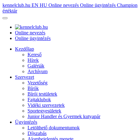
kennelclub.hu
EN
HU
Online nevezés
Online ügyintézés
Champion
értéktár
Online nevezés
Online ügyintézés
Kezdőlap
Kereső
Hírek
Galériák
Archívum
Szervezet
Vezetőség
Bírók
Bírói testületek
Fajtaklubok
Vidéki szervezetek
Sportegyesületek
Junior Handler és Gyermek kutyapár
Ügyintézés
Letölthető dokumentumok
Díjszabás
Alombejelentés menete