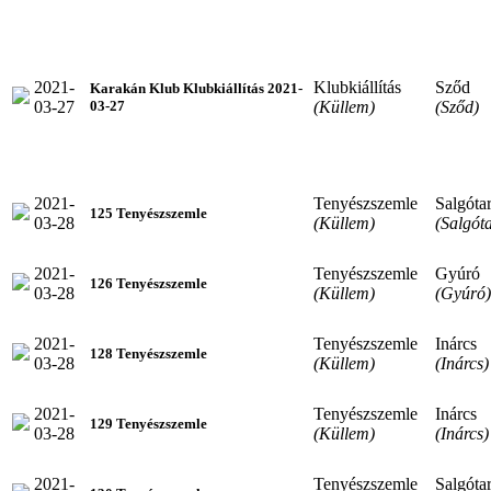
2021-
Klubkiállítás
Sződ
Karakán Klub Klubkiállítás 2021-
03-27
(Küllem)
(Sződ)
03-27
2021-
Tenyészszemle
Salgóta
125 Tenyészszemle
03-28
(Küllem)
(Salgót
2021-
Tenyészszemle
Gyúró
126 Tenyészszemle
03-28
(Küllem)
(Gyúró)
2021-
Tenyészszemle
Inárcs
128 Tenyészszemle
03-28
(Küllem)
(Inárcs)
2021-
Tenyészszemle
Inárcs
129 Tenyészszemle
03-28
(Küllem)
(Inárcs)
2021-
Tenyészszemle
Salgóta