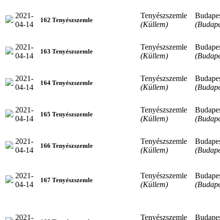
2021-
Tenyészszemle
Budape
162 Tenyészszemle
04-14
(Küllem)
(Budape
2021-
Tenyészszemle
Budape
163 Tenyészszemle
04-14
(Küllem)
(Budape
2021-
Tenyészszemle
Budape
164 Tenyészszemle
04-14
(Küllem)
(Budape
2021-
Tenyészszemle
Budape
165 Tenyészszemle
04-14
(Küllem)
(Budape
2021-
Tenyészszemle
Budape
166 Tenyészszemle
04-14
(Küllem)
(Budape
2021-
Tenyészszemle
Budape
167 Tenyészszemle
04-14
(Küllem)
(Budape
2021-
Tenyészszemle
Budape