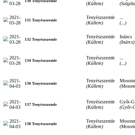
130 Tenyészszemle
03-28
(Küllem)
(Salgót
2021-
Tenyészszemle
...
131 Tenyészszemle
03-28
(Küllem)
(...)
2021-
Tenyészszemle
Ináncs
132 Tenyészszemle
03-28
(Küllem)
(Inárcs)
2021-
Tenyészszemle
...
134 Tenyészszemle
03-28
(Küllem)
(...)
2021-
Tenyészszemle
Mosonm
136 Tenyészszemle
04-03
(Küllem)
(Moson
2021-
Tenyészszemle
Győr-G
137 Tenyészszemle
04-03
(Küllem)
(Győr-G
2021-
Tenyészszemle
Mosonm
138 Tenyészszemle
04-03
(Küllem)
(Moson