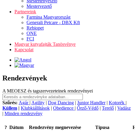
Mestertenyésztő
Mestervezető
Partnereink
Farmina Magyarország
Generali Petcare - DBX Kft
Rebiopet
ONE
FCI
Magyar kutyafajták Tanösvénye
Kapcsolat
Rendezvények
A MEOESZ és tagszervezeteinek rendezvényei
Szűrés:
Agár
|
Agility
|
Dog Dancing
|
Junior Handler
|
Kotorék
|
Küllem
|
Klubkiállítások
|
Obedience
|
Őrző-Védő
|
Terelő
|
Vadász
|
Minden rendezvény
?
Dátum
Rendezvény megnevezése
Típusa
H