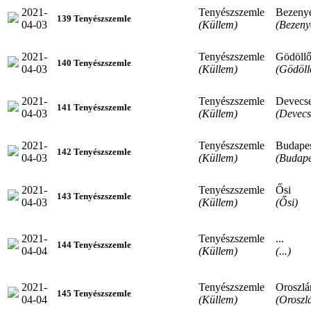
2021-
Tenyészszemle
Bezeny
139 Tenyészszemle
04-03
(Küllem)
(Bezeny
2021-
Tenyészszemle
Gödöll
140 Tenyészszemle
04-03
(Küllem)
(Gödöll
2021-
Tenyészszemle
Devecs
141 Tenyészszemle
04-03
(Küllem)
(Devecs
2021-
Tenyészszemle
Budape
142 Tenyészszemle
04-03
(Küllem)
(Budape
2021-
Tenyészszemle
Ősi
143 Tenyészszemle
04-03
(Küllem)
(Ősi)
2021-
Tenyészszemle
...
144 Tenyészszemle
04-04
(Küllem)
(...)
2021-
Tenyészszemle
Oroszlá
145 Tenyészszemle
04-04
(Küllem)
(Oroszl