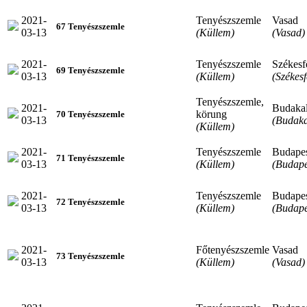
2021-
Tenyészszemle
Vasad
67 Tenyészszemle
03-13
(Küllem)
(Vasad)
2021-
Tenyészszemle
Székesf
69 Tenyészszemle
03-13
(Küllem)
(Székes
Tenyészszemle,
2021-
Budaka
körung
70 Tenyészszemle
03-13
(Budaka
(Küllem)
2021-
Tenyészszemle
Budape
71 Tenyészszemle
03-13
(Küllem)
(Budape
2021-
Tenyészszemle
Budape
72 Tenyészszemle
03-13
(Küllem)
(Budape
2021-
Főtenyészszemle
Vasad
73 Tenyészszemle
03-13
(Küllem)
(Vasad)