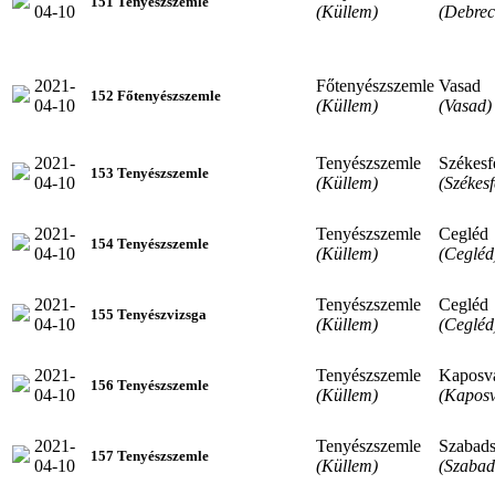
151 Tenyészszemle
04-10
(Küllem)
(Debrec
2021-
Főtenyészszemle
Vasad
152 Főtenyészszemle
04-10
(Küllem)
(Vasad)
2021-
Tenyészszemle
Székesf
153 Tenyészszemle
04-10
(Küllem)
(Székes
2021-
Tenyészszemle
Cegléd
154 Tenyészszemle
04-10
(Küllem)
(Cegléd
2021-
Tenyészszemle
Cegléd
155 Tenyészvizsga
04-10
(Küllem)
(Cegléd
2021-
Tenyészszemle
Kaposv
156 Tenyészszemle
04-10
(Küllem)
(Kaposv
2021-
Tenyészszemle
Szabads
157 Tenyészszemle
04-10
(Küllem)
(Szabad