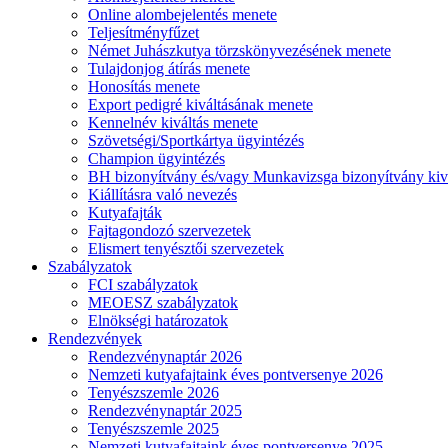
Online alombejelentés menete
Teljesítményfűzet
Német Juhászkutya törzskönyvezésének menete
Tulajdonjog átírás menete
Honosítás menete
Export pedigré kiváltásának menete
Kennelnév kiváltás menete
Szövetségi/Sportkártya ügyintézés
Champion ügyintézés
BH bizonyítvány és/vagy Munkavizsga bizonyítvány kiv
Kiállításra való nevezés
Kutyafajták
Fajtagondozó szervezetek
Elismert tenyésztői szervezetek
Szabályzatok
FCI szabályzatok
MEOESZ szabályzatok
Elnökségi határozatok
Rendezvények
Rendezvénynaptár 2026
Nemzeti kutyafajtaink éves pontversenye 2026
Tenyészszemle 2026
Rendezvénynaptár 2025
Tenyészszemle 2025
Nemzeti kutyafajtaink éves pontversenye 2025