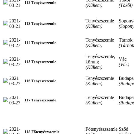
112 Tenyészszemle
03-21
(Küllem)
(Tököl)
2021-
Tenyészszemle
Sopony
113 Tenyészszemle
03-21
(Küllem)
(Sopony
2021-
Tenyészszemle
Tárnok
114 Tenyészszemle
03-27
(Küllem)
(Tárnok
Tenyészszemle,
2021-
Vác
körung
115 Tenyészszemle
03-27
(Vác)
(Küllem)
2021-
Tenyészszemle
Budape
116 Tenyészszemle
03-27
(Küllem)
(Budape
2021-
Tenyészszemle
Budape
117 Tenyészszemle
03-27
(Küllem)
(Budape
2021-
Főtenyészszemle
Sződ
118 Főtenyészszemle