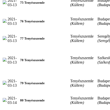
2021-
Tenyészszemle
Budape
75 Tenyészszemle
03-13
(Küllem)
(Budape
2021-
Tenyészszemle
Budape
76 Tenyészszemle
03-13
(Küllem)
(Budape
2021-
Tenyészszemle
Seregél
77 Tenyészszemle
03-13
(Küllem)
(Seregél
2021-
Tenyészszemle
Székesf
78 Tenyészszemle
03-13
(Küllem)
(Székes
2021-
Tenyészszemle
Budape
79 Tenyészszemle
03-13
(Küllem)
(Budape
2021-
Tenyészszemle
Budape
80 Tenyészszemle
03-14
(Küllem)
(Budape