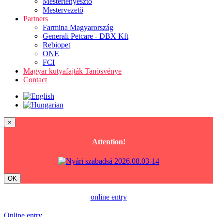
Mestertenyésztő
Mestervezető
Partners
Farmina Magyarország
Generali Petcare - DBX Kft
Rebiopet
ONE
FCI
Magyar kutyafajták Tanösvénye
Contact
×
Attention!
OK
online entry
Online entry