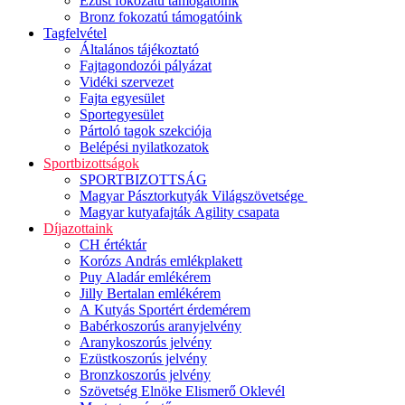
Ezüst fokozatú támogatóink
Bronz fokozatú támogatóink
Tagfelvétel
Általános tájékoztató
Fajtagondozói pályázat
Vidéki szervezet
Fajta egyesület
Sportegyesület
Pártoló tagok szekciója
Belépési nyilatkozatok
Sportbizottságok
SPORTBIZOTTSÁG
Magyar Pásztorkutyák Világszövetsége
Magyar kutyafajták Agility csapata
Díjazottaink
CH értéktár
Korózs András emlékplakett
Puy Aladár emlékérem
Jilly Bertalan emlékérem
A Kutyás Sportért érdemérem
Babérkoszorús aranyjelvény
Aranykoszorús jelvény
Ezüstkoszorús jelvény
Bronzkoszorús jelvény
Szövetség Elnöke Elismerő Oklevél