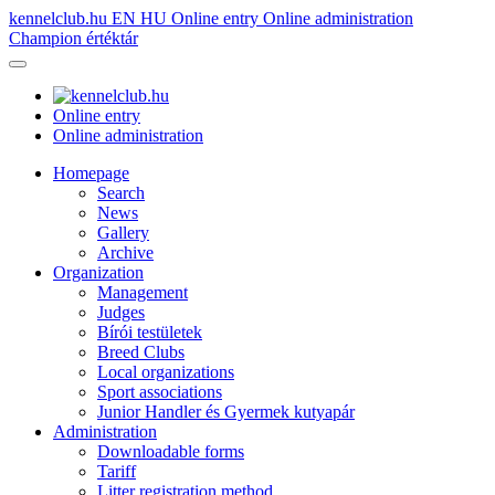
kennelclub.hu
EN
HU
Online entry
Online administration
Champion értéktár
Online entry
Online administration
Homepage
Search
News
Gallery
Archive
Organization
Management
Judges
Bírói testületek
Breed Clubs
Local organizations
Sport associations
Junior Handler és Gyermek kutyapár
Administration
Downloadable forms
Tariff
Litter registration method