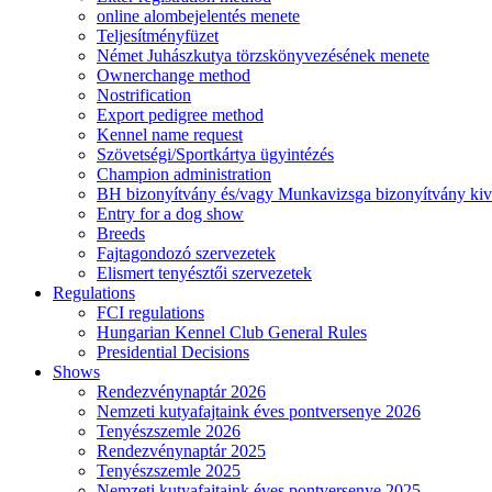
online alombejelentés menete
Teljesítményfüzet
Német Juhászkutya törzskönyvezésének menete
Ownerchange method
Nostrification
Export pedigree method
Kennel name request
Szövetségi/Sportkártya ügyintézés
Champion administration
BH bizonyítvány és/vagy Munkavizsga bizonyítvány kiv
Entry for a dog show
Breeds
Fajtagondozó szervezetek
Elismert tenyésztői szervezetek
Regulations
FCI regulations
Hungarian Kennel Club General Rules
Presidential Decisions
Shows
Rendezvénynaptár 2026
Nemzeti kutyafajtaink éves pontversenye 2026
Tenyészszemle 2026
Rendezvénynaptár 2025
Tenyészszemle 2025
Nemzeti kutyafajtaink éves pontversenye 2025