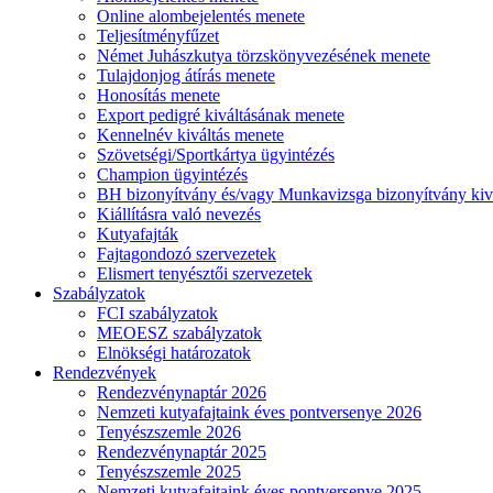
Online alombejelentés menete
Teljesítményfűzet
Német Juhászkutya törzskönyvezésének menete
Tulajdonjog átírás menete
Honosítás menete
Export pedigré kiváltásának menete
Kennelnév kiváltás menete
Szövetségi/Sportkártya ügyintézés
Champion ügyintézés
BH bizonyítvány és/vagy Munkavizsga bizonyítvány kiv
Kiállításra való nevezés
Kutyafajták
Fajtagondozó szervezetek
Elismert tenyésztői szervezetek
Szabályzatok
FCI szabályzatok
MEOESZ szabályzatok
Elnökségi határozatok
Rendezvények
Rendezvénynaptár 2026
Nemzeti kutyafajtaink éves pontversenye 2026
Tenyészszemle 2026
Rendezvénynaptár 2025
Tenyészszemle 2025
Nemzeti kutyafajtaink éves pontversenye 2025