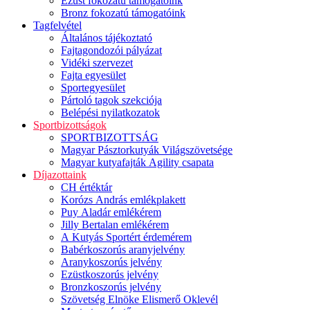
Ezüst fokozatú támogatóink
Bronz fokozatú támogatóink
Tagfelvétel
Általános tájékoztató
Fajtagondozói pályázat
Vidéki szervezet
Fajta egyesület
Sportegyesület
Pártoló tagok szekciója
Belépési nyilatkozatok
Sportbizottságok
SPORTBIZOTTSÁG
Magyar Pásztorkutyák Világszövetsége
Magyar kutyafajták Agility csapata
Díjazottaink
CH értéktár
Korózs András emlékplakett
Puy Aladár emlékérem
Jilly Bertalan emlékérem
A Kutyás Sportért érdemérem
Babérkoszorús aranyjelvény
Aranykoszorús jelvény
Ezüstkoszorús jelvény
Bronzkoszorús jelvény
Szövetség Elnöke Elismerő Oklevél