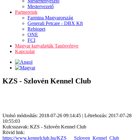
Mestertenyésztő
Mestervezető
Partnereink
Farmina Magyarország
Generali Petcare - DBX Kft
Rebiopet
ONE
FCI
Magyar kutyafajták Tanösvénye
Kapcsolat
KZS - Szlovén Kennel Club
Utolsó módosítás: 2018-07-26 09:14:45 | Létrehozás: 2017-07-28
10:55:03
Kulcsszavak: KZS - Szlovén Kennel Club
Rövid link:
https://www.kennelclub.hu/KZS___Szloven_Kennel_Club