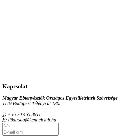
Kapcsolat
Magyar Ebtenyésztők Országos Egyesületeinek Szövetsége
1119 Budapest Tétényi út 130.
T:
+36 70 465 3911
E:
titkarsag@kennelclub.hu