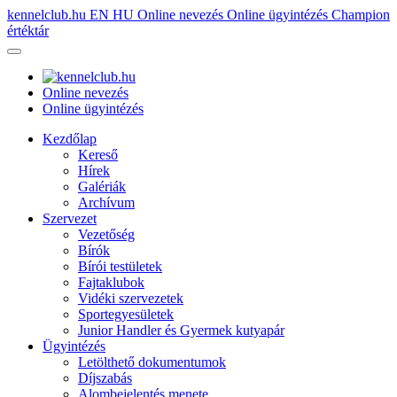
kennelclub.hu
EN
HU
Online nevezés
Online ügyintézés
Champion
értéktár
Online nevezés
Online ügyintézés
Kezdőlap
Kereső
Hírek
Galériák
Archívum
Szervezet
Vezetőség
Bírók
Bírói testületek
Fajtaklubok
Vidéki szervezetek
Sportegyesületek
Junior Handler és Gyermek kutyapár
Ügyintézés
Letölthető dokumentumok
Díjszabás
Alombejelentés menete