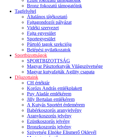
Ezüst fokozatú támogatóink
Bronz fokozatú támogatóink
Tagfelvétel
Általános tájékoztató
Fajtagondozói pályázat
Vidéki szervezet
Fajta egyesület
Sportegyesület
Pártoló tagok szekciója
Belépési nyilatkozatok
Sportbizottságok
SPORTBIZOTTSÁG
Magyar Pásztorkutyák Világszövetsége
Magyar kutyafajták Agility csapata
Díjazottaink
CH értéktár
Korózs András emlékplakett
Puy Aladár emlékérem
Jilly Bertalan emlékérem
A Kutyás Sportért érdemérem
Babérkoszorús aranyjelvény
Aranykoszorús jelvény
Ezüstkoszorús jelvény
Bronzkoszorús jelvény
Szövetség Elnöke Elismerő Oklevél