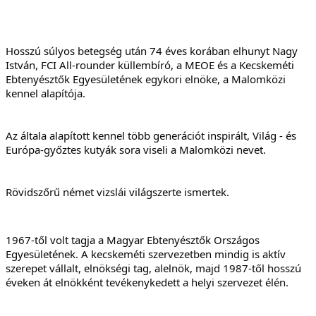
Hosszú súlyos betegség után 74 éves korában elhunyt Nagy 
István, FCI All-rounder küllembíró, a MEOE és a Kecskeméti 
Ebtenyésztők Egyesületének egykori elnöke, a Malomközi 
kennel alapítója.
Az általa alapított kennel több generációt inspirált, Világ - és 
Európa-győztes kutyák sora viseli a Malomközi nevet.
Rövidszőrű német vizslái világszerte ismertek.
1967-től volt tagja a Magyar Ebtenyésztők Országos 
Egyesületének. A kecskeméti szervezetben mindig is aktív 
szerepet vállalt, elnökségi tag, alelnök, majd 1987-től hosszú 
éveken át elnökként tevékenykedett a helyi szervezet élén.