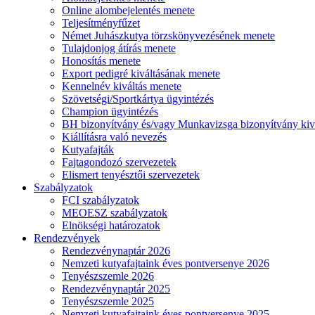
Online alombejelentés menete
Teljesítményfűzet
Német Juhászkutya törzskönyvezésének menete
Tulajdonjog átírás menete
Honosítás menete
Export pedigré kiváltásának menete
Kennelnév kiváltás menete
Szövetségi/Sportkártya ügyintézés
Champion ügyintézés
BH bizonyítvány és/vagy Munkavizsga bizonyítvány kiv
Kiállításra való nevezés
Kutyafajták
Fajtagondozó szervezetek
Elismert tenyésztői szervezetek
Szabályzatok
FCI szabályzatok
MEOESZ szabályzatok
Elnökségi határozatok
Rendezvények
Rendezvénynaptár 2026
Nemzeti kutyafajtaink éves pontversenye 2026
Tenyészszemle 2026
Rendezvénynaptár 2025
Tenyészszemle 2025
Nemzeti kutyafajtaink éves pontversenye 2025