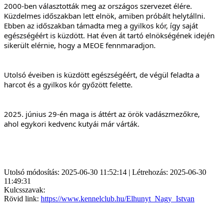
2000-ben választották meg az országos szervezet élére. 
Küzdelmes időszakban lett elnök, amiben próbált helytállni. 
Ebben az időszakban támadta meg a gyilkos kór, így saját 
egészségéért is küzdött. Hat éven át tartó elnökségének idején 
sikerült elérnie, hogy a MEOE fennmaradjon.
Utolsó éveiben is küzdött egészségéért, de végül feladta a 
harcot és a gyilkos kór győzött felette.
2025. június 29-én maga is áttért az örök vadászmezőkre, 
ahol egykori kedvenc kutyái már várták.
Utolsó módosítás: 2025-06-30 11:52:14 | Létrehozás: 2025-06-30
11:49:31
Kulcsszavak:
Rövid link:
https://www.kennelclub.hu/Elhunyt_Nagy_Istvan