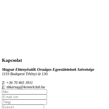
Kapcsolat
Magyar Ebtenyésztők Országos Egyesületeinek Szövetsége
1119 Budapest Tétényi út 130.
T:
+36 70 465 3911
E:
titkarsag@kennelclub.hu