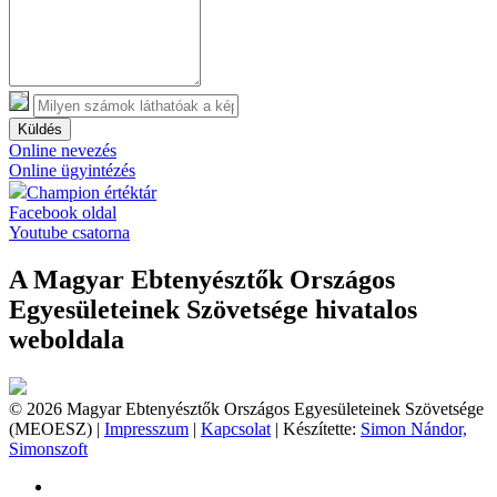
Küldés
Online nevezés
Online ügyintézés
Champion értéktár
Facebook oldal
Youtube csatorna
A Magyar Ebtenyésztők Országos
Egyesületeinek Szövetsége hivatalos
weboldala
© 2026 Magyar Ebtenyésztők Országos Egyesületeinek Szövetsége
(MEOESZ) |
Impresszum
|
Kapcsolat
| Készítette:
Simon Nándor,
Simonszoft