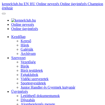
kennelclub.hu
EN
HU
Online nevezés
Online ügyintézés
Champion
értéktár
Online nevezés
Online ügyintézés
Kezdőlap
Kereső
Hírek
Galériák
Archívum
Szervezet
Vezetőség
Bírók
Bírói testületek
Fajtaklubok
Vidéki szervezetek
Sportegyesületek
Junior Handler és Gyermek kutyapár
Ügyintézés
Letölthető dokumentumok
Díjszabás
Alombejelentés menete