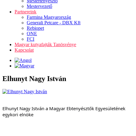
Mestertenyésztő
Mestervezető
Partnereink
Farmina Magyarország
Generali Petcare - DBX Kft
Rebiopet
ONE
FCI
Magyar kutyafajták Tanösvénye
Kapcsolat
Elhunyt Nagy István
Elhunyt Nagy István a Magyar Ebtenyésztők Egyesületének 
egykori elnöke