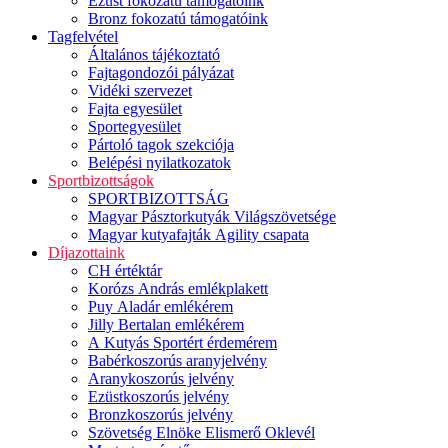
Ezüst fokozatú támogatóink
Bronz fokozatú támogatóink
Tagfelvétel
Általános tájékoztató
Fajtagondozói pályázat
Vidéki szervezet
Fajta egyesület
Sportegyesület
Pártoló tagok szekciója
Belépési nyilatkozatok
Sportbizottságok
SPORTBIZOTTSÁG
Magyar Pásztorkutyák Világszövetsége
Magyar kutyafajták Agility csapata
Díjazottaink
CH értéktár
Korózs András emlékplakett
Puy Aladár emlékérem
Jilly Bertalan emlékérem
A Kutyás Sportért érdemérem
Babérkoszorús aranyjelvény
Aranykoszorús jelvény
Ezüstkoszorús jelvény
Bronzkoszorús jelvény
Szövetség Elnöke Elismerő Oklevél