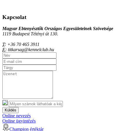
Kapcsolat
Magyar Ebtenyésztők Országos Egyesületeinek Szövetsége
1119 Budapest Tétényi út 130.
T:
+36 70 465 3911
E:
titkarsag@kennelclub.hu
Küldés
Online nevezés
Online ügyintézés
Champion értéktár