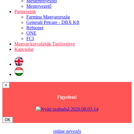
Mestertenyésztő
Mestervezető
Partnereink
Farmina Magyarország
Generali Petcare - DBX Kft
Rebiopet
ONE
FCI
Magyar kutyafajták Tanösvénye
Kapcsolat
×
Figyelem!
OK
online nevezés