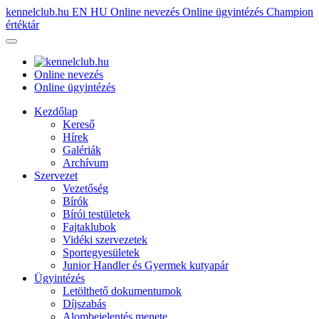
kennelclub.hu
EN
HU
Online nevezés
Online ügyintézés
Champion
értéktár
Online nevezés
Online ügyintézés
Kezdőlap
Kereső
Hírek
Galériák
Archívum
Szervezet
Vezetőség
Bírók
Bírói testületek
Fajtaklubok
Vidéki szervezetek
Sportegyesületek
Junior Handler és Gyermek kutyapár
Ügyintézés
Letölthető dokumentumok
Díjszabás
Alombejelentés menete