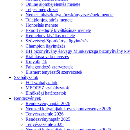
Online alombejelentés menete
Teljesítményfűzet
Német Juhászkutya törzskönyvezésének menete
Tulajdonjog átírás menete
Honosítás menete
Export pedigré kiváltásának menete
Kennelnév kiváltás menete
Szövetségi/Sportkártya ügyintézés
Champion ügyintézés
BH bizonyítvány és/vagy Munkavizsga bizonyítvány kiv
Kiállításra való nevezés
Kutyafajták
Fajtagondozó szervezetek
Elismert tenyésztői szervezetek
Szabályzatok
FCI szabályzatok
MEOESZ szabályzatok
Elnökségi határozatok
Rendezvények
Rendezvénynaptár 2026
Nemzeti kutyafajtaink éves pontversenye 2026
Tenyészszemle 2026
Rendezvénynaptár 2025
Tenyészszemle 2025
Nemzeti kutyafajtaink éves pontversenye 2025