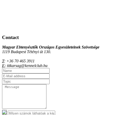
Contact
Magyar Ebtenyésztők Országos Egyesületeinek Szövetsége
1119 Budapest Tétényi út 130.
T:
+36 70 465 3911
E:
titkarsag@kennelclub.hu