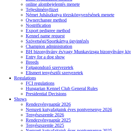
online alombejelentés menete
Teljesítményfüzet
Német Juhászkutya törzskönyvezésének menete
Ownerchange method
Nostrification
Export pedigree method
Kennel name request
Szövetségi/Sportkártya ügyintézés
Champion administration
BH bizonyítvány és/vagy Munkavizsga bizonyítvány kiv
Entry for a dog show
Breeds
Fajtagondozó szervezetek
Elismert tenyésztői szervezetek
Regulations
FCI regulations
Hungarian Kennel Club General Rules
Presidential Decisions
Shows
Rendezvénynaptár 2026
Nemzeti kutyafajtaink éves pontversenye 2026
Tenyészszemle 2026
Rendezvénynaptár 2025
Tenyészszemle 2025
Nemzeti kutyafajtaink éves pontversenye 2025