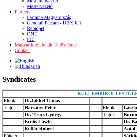
Mestertenyésztő
Mestervezető
Partners
Farmina Magyarország
Generali Petcare - DBX Kft
Rebiopet
ONE
FCI
Magyar kutyafajták Tanösvénye
Contact
Syndicates
KÜLLEMBÍRÓI TESTÜL
Elnök
Dr.Jakkel Tamás
Tagok
Harsányi Péter
Elnök
László
Dr. Tesics György
Tagok
Burunk
Erdős László
Dr. Ba
Kotlár Róbert
Antal
Póttagok
Sárkö