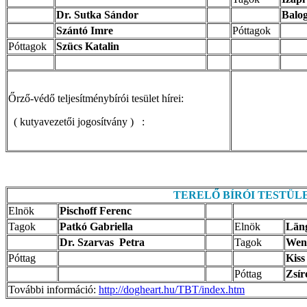
Dr. Sutka Sándor
Balo
Szántó Imre
Póttagok
Póttagok
Szücs Katalin
Őrző-védő teljesítménybírói tesület hírei:
( kutyavezetői jogosítvány ) :
TERELŐ BÍRÓI TESTÜL
Elnök
Pischoff Ferenc
Tagok
Patkó Gabriella
Elnök
Län
Dr. Szarvas Petra
Tagok
Wenz
Póttag
Kiss
Póttag
Zsír
További információ:
http://dogheart.hu/TBT/index.htm