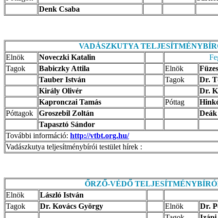
Denk Csaba
VADÁSZKUTYA TELJESÍTMÉNYBÍR
Elnök
Noveczki Katalin
Fe
Tagok
Babiczky Attila
Elnök
Füze
Tauber István
Tagok
Dr. T
Király Olivér
Dr. K
Kapronczai Tamás
Póttag
Hink
Póttagok
Groszebil Zoltán
Deák
Tapasztó Sándor
További információ:
http://vtbt.org.hu/
Vadászkutya teljesítménybírói testület hírek :
ŐRZŐ-VÉDŐ TELJESÍTMÉNYBÍRÓ
Elnök
László István
Tagok
Dr. Kovács György
Elnök
Dr. P
Tagok
Izápi