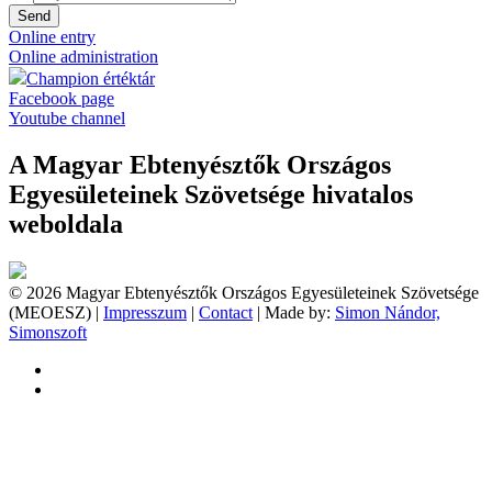
Send
Online entry
Online administration
Champion értéktár
Facebook page
Youtube channel
A Magyar Ebtenyésztők Országos
Egyesületeinek Szövetsége hivatalos
weboldala
© 2026 Magyar Ebtenyésztők Országos Egyesületeinek Szövetsége
(MEOESZ) |
Impresszum
|
Contact
| Made by:
Simon Nándor,
Simonszoft