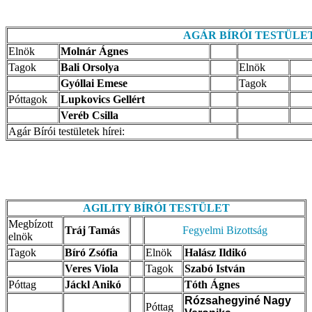
AGÁR BÍRÓI TESTÜLE
Elnök
Molnár Ágnes
Tagok
Bali Orsolya
Elnök
Gyóllai Emese
Tagok
Póttagok
Lupkovics Gellért
Veréb Csilla
Agár Bírói testületek hírei:
AGILITY BÍRÓI
TESTÜLET
Megbízott
Tráj Tamás
Fegyelmi Bizottság
elnök
Tagok
Bíró Zsófia
Elnök
Halász Ildikó
Veres Viola
Tagok
Szabó István
Póttag
Jáckl Anikó
Tóth Ágnes
Rózsahegyiné Nagy
Póttag