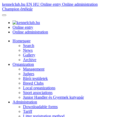
kennelclub.hu
EN
HU
Online entry
Online administration
Champion értéktár
Online entry
Online administration
Homepage
Search
News
Gallery
Archive
Organization
Management
Judges
Bírói testületek
Breed Clubs
Local organizations
Sport associations
Junior Handler és Gyermek kutyapár
Administration
Downloadable forms
Tariff
Litter registration method