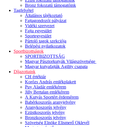
Ezüst fokozatú támogatóink
Bronz fokozatú támogatóink
Tagfelvétel
Általános tájékoztató
Fajtagondozói pályázat
Vidéki szervezet
Fajta egyesület
Sportegyesület
Pártoló tagok szekciója
Belépési nyilatkozatok
Sportbizottságok
SPORTBIZOTTSÁG
Magyar Pásztorkutyák Világszövetsége
Magyar kutyafajták Agility csapata
Díjazottaink
CH értéktár
Korózs András emlékplakett
Puy Aladár emlékérem
Jilly Bertalan emlékérem
A Kutyás Sportért érdemérem
Babérkoszorús aranyjelvény
Aranykoszorús jelvény
Ezüstkoszorús jelvény
Bronzkoszorús jelvény
Szövetség Elnöke Elismerő Oklevél