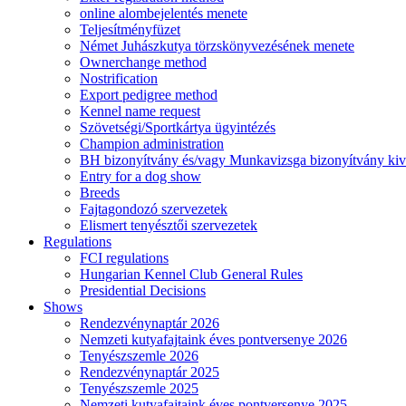
online alombejelentés menete
Teljesítményfüzet
Német Juhászkutya törzskönyvezésének menete
Ownerchange method
Nostrification
Export pedigree method
Kennel name request
Szövetségi/Sportkártya ügyintézés
Champion administration
BH bizonyítvány és/vagy Munkavizsga bizonyítvány kiv
Entry for a dog show
Breeds
Fajtagondozó szervezetek
Elismert tenyésztői szervezetek
Regulations
FCI regulations
Hungarian Kennel Club General Rules
Presidential Decisions
Shows
Rendezvénynaptár 2026
Nemzeti kutyafajtaink éves pontversenye 2026
Tenyészszemle 2026
Rendezvénynaptár 2025
Tenyészszemle 2025
Nemzeti kutyafajtaink éves pontversenye 2025