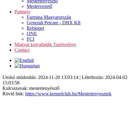
Mestertenyésztő
Mestervezető
Partners
Farmina Magyarország
Generali Petcare - DBX Kft
Rebiopet
ONE
FCI
Magyar kutyafajták Tanösvénye
Contact
Utolsó módosítás: 2024-11-20 13:03:14 | Létrehozás: 2024-04-02
15:03:58
Kulcsszavak: mestertenyésztő
Rövid link:
https://www.kennelclub.hu/Mestertenyesztok