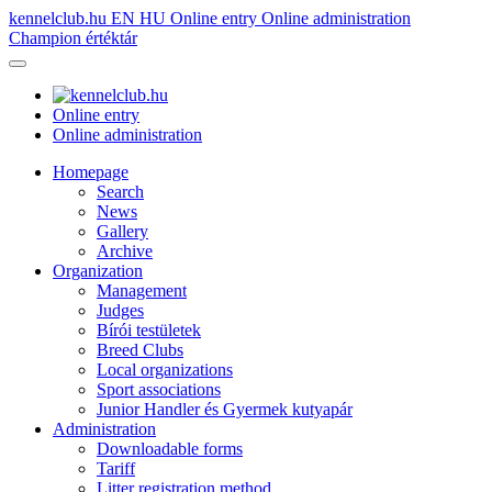
kennelclub.hu
EN
HU
Online entry
Online administration
Champion értéktár
Online entry
Online administration
Homepage
Search
News
Gallery
Archive
Organization
Management
Judges
Bírói testületek
Breed Clubs
Local organizations
Sport associations
Junior Handler és Gyermek kutyapár
Administration
Downloadable forms
Tariff
Litter registration method