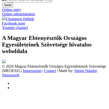
Send
Online entry
Online administration
Champion értéktár
Facebook page
Youtube channel
A Magyar Ebtenyésztők Országos
Egyesületeinek Szövetsége hivatalos
weboldala
© 2026 Magyar Ebtenyésztők Országos Egyesületeinek Szövetsége
(MEOESZ) |
Impresszum
|
Contact
| Made by:
Simon Nándor,
Simonszoft