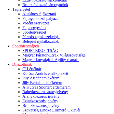
Ezüst fokozatú támogatóink
Bronz fokozatú támogatóink
Tagfelvétel
Általános tájékoztató
Fajtagondozói pályázat
Vidéki szervezet
Fajta egyesület
Sportegyesület
Pártoló tagok szekciója
Belépési nyilatkozatok
Sportbizottságok
SPORTBIZOTTSÁG
Magyar Pásztorkutyák Világszövetsége
Magyar kutyafajták Agility csapata
Díjazottaink
CH értéktár
Korózs András emlékplakett
Puy Aladár emlékérem
Jilly Bertalan emlékérem
A Kutyás Sportért érdemérem
Babérkoszorús aranyjelvény
Aranykoszorús jelvény
Ezüstkoszorús jelvény
Bronzkoszorús jelvény
Szövetség Elnöke Elismerő Oklevél