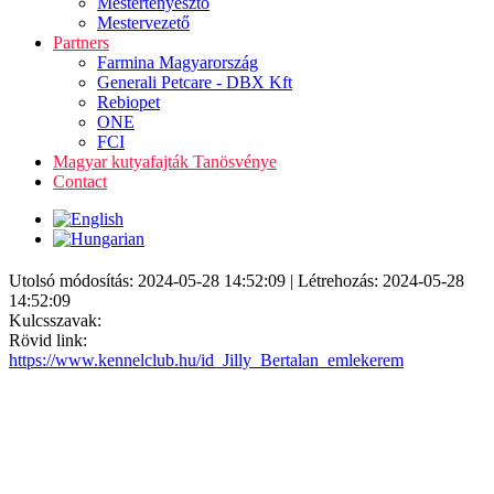
Mestertenyésztő
Mestervezető
Partners
Farmina Magyarország
Generali Petcare - DBX Kft
Rebiopet
ONE
FCI
Magyar kutyafajták Tanösvénye
Contact
Utolsó módosítás: 2024-05-28 14:52:09 | Létrehozás: 2024-05-28
14:52:09
Kulcsszavak:
Rövid link:
https://www.kennelclub.hu/id_Jilly_Bertalan_emlekerem