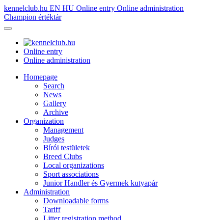
kennelclub.hu
EN
HU
Online entry
Online administration
Champion értéktár
Online entry
Online administration
Homepage
Search
News
Gallery
Archive
Organization
Management
Judges
Bírói testületek
Breed Clubs
Local organizations
Sport associations
Junior Handler és Gyermek kutyapár
Administration
Downloadable forms
Tariff
Litter registration method