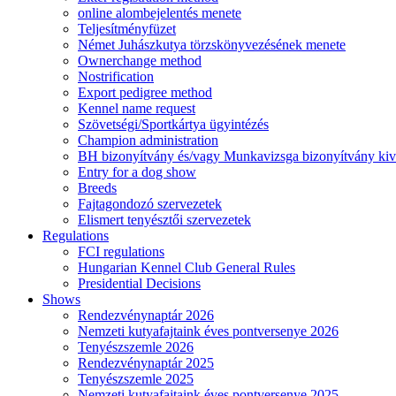
online alombejelentés menete
Teljesítményfüzet
Német Juhászkutya törzskönyvezésének menete
Ownerchange method
Nostrification
Export pedigree method
Kennel name request
Szövetségi/Sportkártya ügyintézés
Champion administration
BH bizonyítvány és/vagy Munkavizsga bizonyítvány kiv
Entry for a dog show
Breeds
Fajtagondozó szervezetek
Elismert tenyésztői szervezetek
Regulations
FCI regulations
Hungarian Kennel Club General Rules
Presidential Decisions
Shows
Rendezvénynaptár 2026
Nemzeti kutyafajtaink éves pontversenye 2026
Tenyészszemle 2026
Rendezvénynaptár 2025
Tenyészszemle 2025
Nemzeti kutyafajtaink éves pontversenye 2025