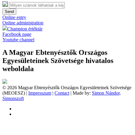
Send
Online entry
Online administration
Champion értéktár
Facebook page
Youtube channel
A Magyar Ebtenyésztők Országos
Egyesületeinek Szövetsége hivatalos
weboldala
© 2026 Magyar Ebtenyésztők Országos Egyesületeinek Szövetsége
(MEOESZ) |
Impresszum
|
Contact
| Made by:
Simon Nándor,
Simonszoft