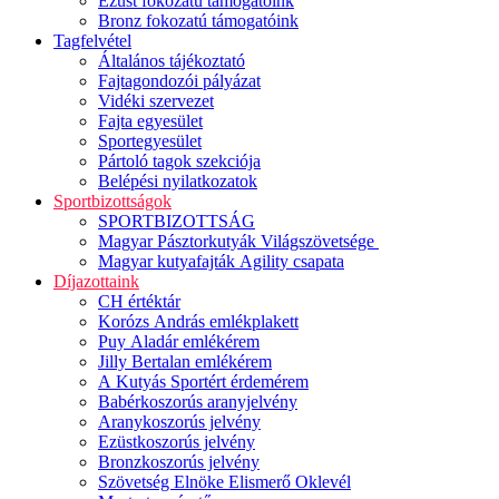
Ezüst fokozatú támogatóink
Bronz fokozatú támogatóink
Tagfelvétel
Általános tájékoztató
Fajtagondozói pályázat
Vidéki szervezet
Fajta egyesület
Sportegyesület
Pártoló tagok szekciója
Belépési nyilatkozatok
Sportbizottságok
SPORTBIZOTTSÁG
Magyar Pásztorkutyák Világszövetsége
Magyar kutyafajták Agility csapata
Díjazottaink
CH értéktár
Korózs András emlékplakett
Puy Aladár emlékérem
Jilly Bertalan emlékérem
A Kutyás Sportért érdemérem
Babérkoszorús aranyjelvény
Aranykoszorús jelvény
Ezüstkoszorús jelvény
Bronzkoszorús jelvény
Szövetség Elnöke Elismerő Oklevél