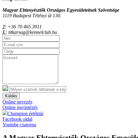
Magyar Ebtenyésztők Országos Egyesületeinek Szövetsége
1119 Budapest Tétényi út 130.
T:
+36 70 465 3911
E:
titkarsag@kennelclub.hu
Küldés
Online nevezés
Online ügyintézés
Champion értéktár
Facebook oldal
Youtube csatorna
A Magyar Ebtenyésztők Országos Egyesület