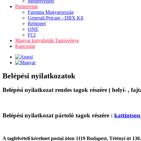
Mestervezető
Partnereink
Farmina Magyarország
Generali Petcare - DBX Kft
Rebiopet
ONE
FCI
Magyar kutyafajták Tanösvénye
Kapcsolat
Belépési nyilatkozatok
Belépési nyilatkozat rendes tagok részére ( helyi- , faj
Belépési nyilatkozat pártoló tagok részére :
kattintson
A tagfelvételi kérelmet postai úton 1119 Budapest, Tétényi út 13