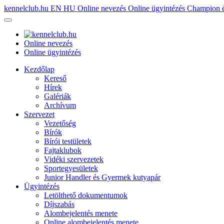
kennelclub.hu
EN
HU
Online nevezés
Online ügyintézés
Champion é
Online nevezés
Online ügyintézés
Kezdőlap
Kereső
Hírek
Galériák
Archívum
Szervezet
Vezetőség
Bírók
Bírói testületek
Fajtaklubok
Vidéki szervezetek
Sportegyesületek
Junior Handler és Gyermek kutyapár
Ügyintézés
Letölthető dokumentumok
Díjszabás
Alombejelentés menete
Online alombejelentés menete