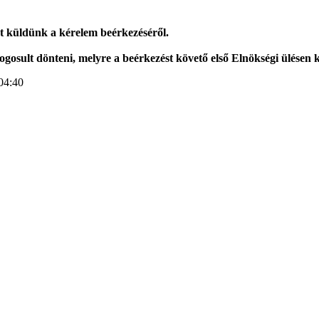
st küldünk a kérelem beérkezéséről.
osult dönteni, melyre a beérkezést követő első Elnökségi ülésen k
04:40