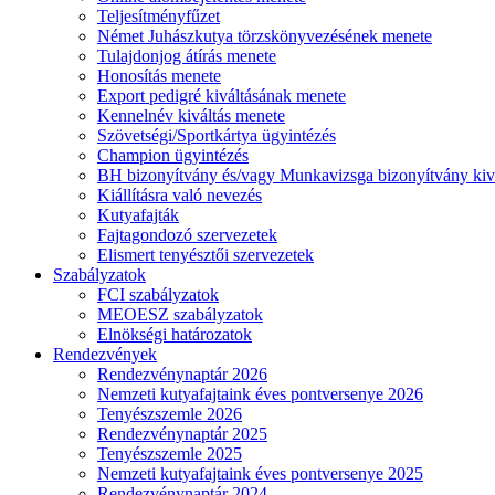
Teljesítményfűzet
Német Juhászkutya törzskönyvezésének menete
Tulajdonjog átírás menete
Honosítás menete
Export pedigré kiváltásának menete
Kennelnév kiváltás menete
Szövetségi/Sportkártya ügyintézés
Champion ügyintézés
BH bizonyítvány és/vagy Munkavizsga bizonyítvány kiv
Kiállításra való nevezés
Kutyafajták
Fajtagondozó szervezetek
Elismert tenyésztői szervezetek
Szabályzatok
FCI szabályzatok
MEOESZ szabályzatok
Elnökségi határozatok
Rendezvények
Rendezvénynaptár 2026
Nemzeti kutyafajtaink éves pontversenye 2026
Tenyészszemle 2026
Rendezvénynaptár 2025
Tenyészszemle 2025
Nemzeti kutyafajtaink éves pontversenye 2025
Rendezvénynaptár 2024