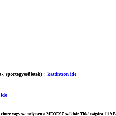
ta-, sportegyesületek) :
kattintson ide
 ide
0. címre vagy személyesen a MEOESZ székház Titkárságára 1119 Buda