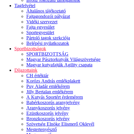
Bronz fokozatú támogatóink
Tagfelvétel
Általános tájékoztató
Fajtagondozói pályázat
Vidéki szervezet
Fajta egyesület
Sportegyesület
Pártoló tagok szekciója
Belépési nyilatkozatok
Sportbizottságok
SPORTBIZOTTSÁG
Magyar Pásztorkutyák Világszövetsége
Magyar kutyafajták Agility csapata
Díjazottaink
CH értéktár
Korózs András emlékplakett
Puy Aladár emlékérem
Jilly Bertalan emlékérem
A Kutyás Sportért érdemérem
Babérkoszorús aranyjelvény
Aranykoszorús jelvény
Ezüstkoszorús jelvény
Bronzkoszorús jelvény
Szövetség Elnöke Elismerő Oklevél
Mestertenyésztő