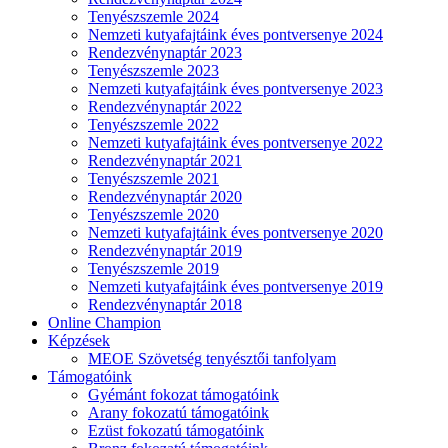
Tenyészszemle 2024
Nemzeti kutyafajtáink éves pontversenye 2024
Rendezvénynaptár 2023
Tenyészszemle 2023
Nemzeti kutyafajtáink éves pontversenye 2023
Rendezvénynaptár 2022
Tenyészszemle 2022
Nemzeti kutyafajtáink éves pontversenye 2022
Rendezvénynaptár 2021
Tenyészszemle 2021
Rendezvénynaptár 2020
Tenyészszemle 2020
Nemzeti kutyafajtáink éves pontversenye 2020
Rendezvénynaptár 2019
Tenyészszemle 2019
Nemzeti kutyafajtáink éves pontversenye 2019
Rendezvénynaptár 2018
Online Champion
Képzések
MEOE Szövetség tenyésztői tanfolyam
Támogatóink
Gyémánt fokozat támogatóink
Arany fokozatú támogatóink
Ezüst fokozatú támogatóink