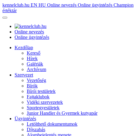
kennelclub.hu
EN
HU
Online nevezés
Online ügyintézés
Champion
értéktár
Online nevezés
Online ügyintézés
Kezdőlap
Kereső
Hírek
Galériák
Archívum
Szervezet
Vezetőség
Bírók
Bírói testületek
Fajtaklubok
Vidéki szervezetek
Sportegyesületek
Junior Handler és Gyermek kutyapár
Ügyintézés
Letölthető dokumentumok
Díjszabás
Alombejelentés menete