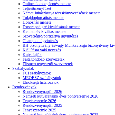
Online alombejelentés menete
Teljesítményfűzet
Német Juhászkutya törzskönyvezésének menete
Tulajdonjog átírás menete
Honosítás menete
Export pedigré kiváltásának menete
Kennelnév kiváltás menete
Szövetségi/Sportkártya ügyintézés
Champion ügyintézés
BH bizonyítvány és/vagy Munkavizsga bizonyítvány kiv
Kiállításra való nevezés
Kutyafajták
Fajtagondozó szervezetek
Elismert tenyésztői szervezetek
Szabályzatok
FCI szabályzatok
MEOESZ szabályzatok
Elnökségi határozatok
Rendezvények
Rendezvénynaptár 2026
Nemzeti kutyafajtaink éves pontversenye 2026
Tenyészszemle 2026
Rendezvénynaptár 2025
Tenyészszemle 2025
Nemzeti kutyafajtaink éves pontversenye 2025