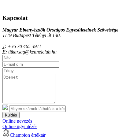
Kapcsolat
Magyar Ebtenyésztők Országos Egyesületeinek Szövetsége
1119 Budapest Tétényi út 130.
T:
+36 70 465 3911
E:
titkarsag@kennelclub.hu
Küldés
Online nevezés
Online ügyintézés
Champion értéktár