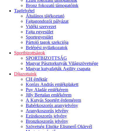
Ezüst fokozatú támogatóink
Bronz fokozatú támogatóink
Tagfelvétel
Általános tájékoztató
Fajtagondozói pályázat
Vidéki szervezet
Fajta egyesület
Sportegyesület
Pártoló tagok szekciója
Belépési nyilatkozatok
Sportbizottságok
SPORTBIZOTTSÁG
Magyar Pásztorkutyák Világszövetsége
Magyar kutyafajták Agility csapata
Díjazottaink
CH értéktár
Korózs András emlékplakett
Puy Aladár emlékérem
Jilly Bertalan emlékérem
A Kutyás Sportért érdemérem
Babérkoszorús aranyjelvény
Aranykoszorús jelvény
Ezüstkoszorús jelvény
Bronzkoszorús jelvény
Szövetség Elnöke Elismerő Oklevél