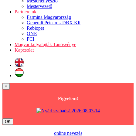
Mestertenyésztő
Mestervezető
Partnereink
Farmina Magyarország
Generali Petcare - DBX Kft
Rebiopet
ONE
FCI
Magyar kutyafajták Tanösvénye
Kapcsolat
×
Figyelem!
OK
online nevezés