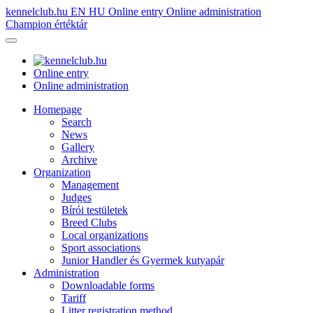
kennelclub.hu
EN
HU
Online entry
Online administration
Champion értéktár
Online entry
Online administration
Homepage
Search
News
Gallery
Archive
Organization
Management
Judges
Bírói testületek
Breed Clubs
Local organizations
Sport associations
Junior Handler és Gyermek kutyapár
Administration
Downloadable forms
Tariff
Litter registration method