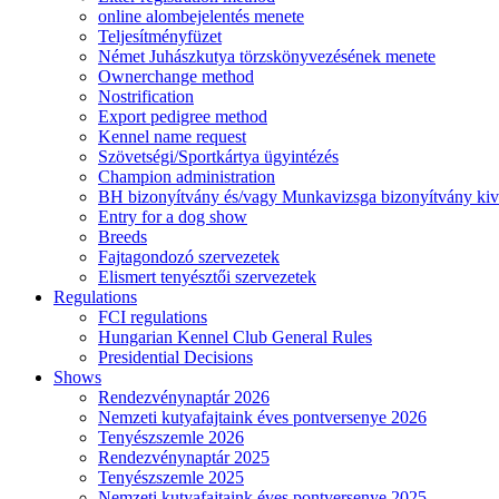
online alombejelentés menete
Teljesítményfüzet
Német Juhászkutya törzskönyvezésének menete
Ownerchange method
Nostrification
Export pedigree method
Kennel name request
Szövetségi/Sportkártya ügyintézés
Champion administration
BH bizonyítvány és/vagy Munkavizsga bizonyítvány kiv
Entry for a dog show
Breeds
Fajtagondozó szervezetek
Elismert tenyésztői szervezetek
Regulations
FCI regulations
Hungarian Kennel Club General Rules
Presidential Decisions
Shows
Rendezvénynaptár 2026
Nemzeti kutyafajtaink éves pontversenye 2026
Tenyészszemle 2026
Rendezvénynaptár 2025
Tenyészszemle 2025
Nemzeti kutyafajtaink éves pontversenye 2025