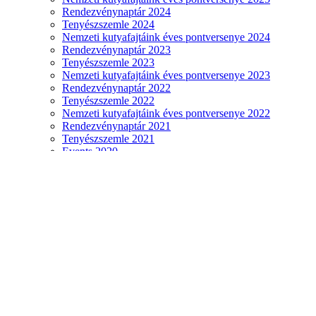
Rendezvénynaptár 2024
Tenyészszemle 2024
Nemzeti kutyafajtáink éves pontversenye 2024
Rendezvénynaptár 2023
Tenyészszemle 2023
Nemzeti kutyafajtáink éves pontversenye 2023
Rendezvénynaptár 2022
Tenyészszemle 2022
Nemzeti kutyafajtáink éves pontversenye 2022
Rendezvénynaptár 2021
Tenyészszemle 2021
Events 2020
Breeding test 2020
Nemzeti kutyafajtáink éves pontversenye 2020
Events 2019
Breeding test 2019
Hungarian breeds point contest 2019
Events 2018
Online Champion
Képzések
MEOE Szövetség tenyésztői tanfolyam
Sponsors
Gyémánt fokozat támogatóink
Arany fokozatú támogatóink