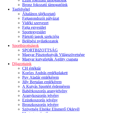
Ezüst fokozatú támogatóink
Bronz fokozatú támogatóink
Tagfelvétel
Általános tájékoztató
Fajtagondozói pályázat
Vidéki szervezet
Fajta egyesület
Sportegyesület
Pártoló tagok szekciója
Belépési nyilatkozatok
Sportbizottságok
SPORTBIZOTTSÁG
Magyar Pásztorkutyák Világszövetsége
Magyar kutyafajták Agility csapata
Díjazottaink
CH értéktár
Korózs András emlékplakett
Puy Aladár emlékérem
Jilly Bertalan emlékérem
A Kutyás Sportért érdemérem
Babérkoszorús aranyjelvény
Aranykoszorús jelvény
Ezüstkoszorús jelvény
Bronzkoszorús jelvény
Szövetség Elnöke Elismerő Oklevél