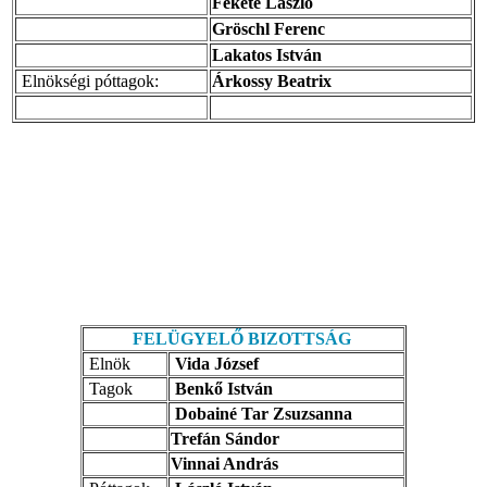
Fekete László
Gröschl Ferenc
Lakatos István
Elnökségi póttagok:
Árkossy Beatrix
FELÜGYELŐ BIZOTTSÁG
Elnök
Vida József
Tagok
Benkő István
Dobainé Tar Zsuzsanna
Trefán Sándor
Vinnai András