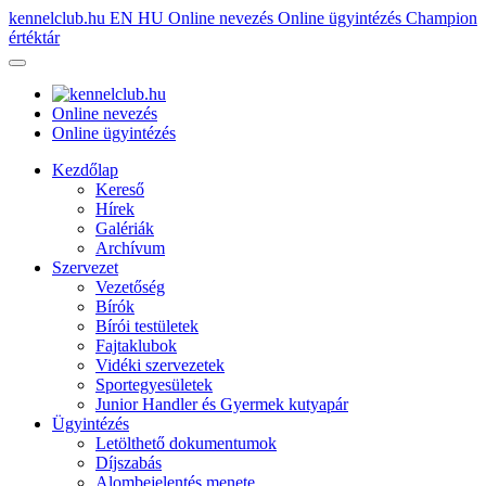
kennelclub.hu
EN
HU
Online nevezés
Online ügyintézés
Champion
értéktár
Online nevezés
Online ügyintézés
Kezdőlap
Kereső
Hírek
Galériák
Archívum
Szervezet
Vezetőség
Bírók
Bírói testületek
Fajtaklubok
Vidéki szervezetek
Sportegyesületek
Junior Handler és Gyermek kutyapár
Ügyintézés
Letölthető dokumentumok
Díjszabás
Alombejelentés menete