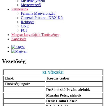
Mestertenyésztő
Mestervezető
Partnereink
Farmina Magyarország
Generali Petcare - DBX Kft
Rebiopet
ONE
FCI
Magyar kutyafajták Tanösvénye
Kapcsolat
Vezetőség
ELNÖKSÉG
Elnök
Korózs Gábor
Elnökségi tagok:
Dr.Simicskó István, alelnök
Muzslai Péter, alelnök
Denk Csaba László