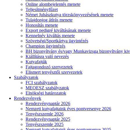
Online alombejelentés menete
Teljesítményfűzet
Német Juhászkutya törzskönyvezésének menete
Tulajdonjog átírás menete
Honosítás menete
Export pedigré kiváltásának menete
Kennelnév kiváltás menete
Szövetségi/Sportkártya ügyintézés
Champion ügyintézés
BH bizonyítvány és/vagy Munkavizsga bizonyítvány kiv
Kiállításra való nevezés
Kutyafajták
Fajtagondozó szervezetek
Elismert tenyésztői szervezetek
Szabályzatok
FCI szabályzatok
MEOESZ szabályzatok
Elnökségi határozatok
Rendezvények
Rendezvénynaptár 2026
Nemzeti kutyafajtaink éves pontversenye 2026
Tenyészszemle 2026
Rendezvénynaptár 2025
Tenyészszemle 2025
Nemzeti kutyafajtaink éves pontversenye 2025