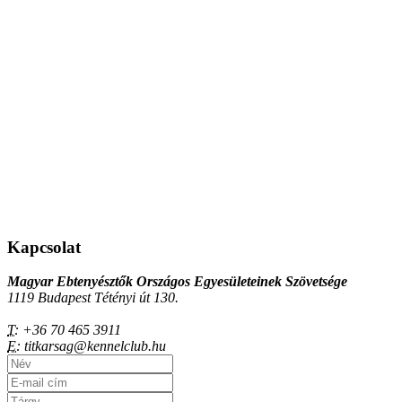
Kapcsolat
Magyar Ebtenyésztők Országos Egyesületeinek Szövetsége
1119 Budapest Tétényi út 130.
T:
+36 70 465 3911
E:
titkarsag@kennelclub.hu