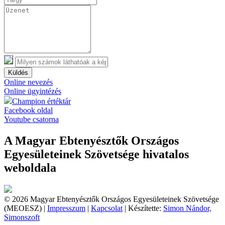
Küldés
Online nevezés
Online ügyintézés
Champion értéktár
Facebook oldal
Youtube csatorna
A Magyar Ebtenyésztők Országos
Egyesületeinek Szövetsége hivatalos
weboldala
© 2026 Magyar Ebtenyésztők Országos Egyesületeinek Szövetsége
(MEOESZ) |
Impresszum
|
Kapcsolat
| Készítette:
Simon Nándor,
Simonszoft