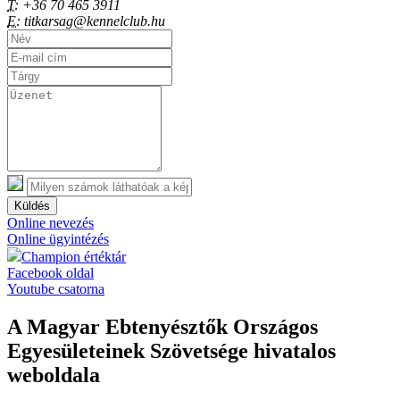
T:
+36 70 465 3911
E:
titkarsag@kennelclub.hu
Küldés
Online nevezés
Online ügyintézés
Champion értéktár
Facebook oldal
Youtube csatorna
A Magyar Ebtenyésztők Országos
Egyesületeinek Szövetsége hivatalos
weboldala