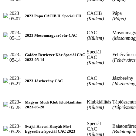
2023-
CACIB
Pápa
2023 Pápa CACIB II. Special CH
05-07
(Küllem)
(Pápa)
2023-
CAC
Mosonmagy
2023 Mosonmagyaróvár CAC
05-13
(Küllem)
(Mosonmagy
Speciál
2023-
Fehérvárcsu
Golden Retriever Kör Speciál CAC
CAC
05-14
(Fehérvárcs
2023-05-14
(Küllem)
2023-
CAC
Jászberény
2023 Jászberény CAC
05-27
(Küllem)
(Jászberény
2023-
Klubkiállítás
Tápiószentm
Magyar Mudi Klub Klubkiállítás
05-28
(Küllem)
(Tápiószent
2023-05-28
Speciál
2023-
Balatonfüre
Svájci Havasi Kutyák Mo-i
CAC
05-28
(Balatonfür
Egyesülete Speciál CAC 2023
(Küllem)