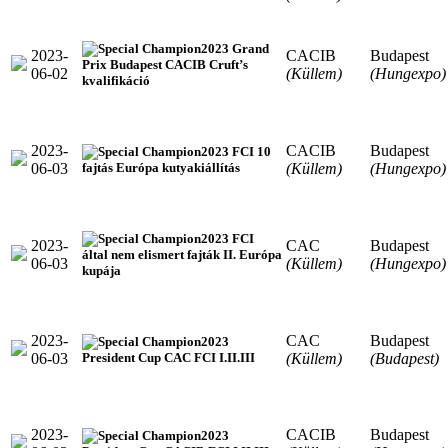
2023 Grand
2023-
CACIB
Budapest
Prix Budapest CACIB Cruft’s
06-02
(Küllem)
(Hungexpo)
kvalifikáció
2023-
CACIB
Budapest
2023 FCI 10
06-03
(Küllem)
(Hungexpo)
fajtás Európa kutyakiállítás
2023 FCI
2023-
CAC
Budapest
által nem elismert fajták II. Európa
06-03
(Küllem)
(Hungexpo)
kupája
2023-
CAC
Budapest
2023
06-03
(Küllem)
(Budapest)
President Cup CAC FCI I.II.III
2023-
CACIB
Budapest
2023