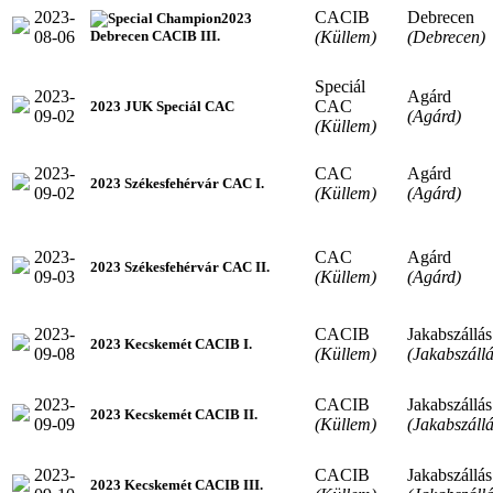
2023-
CACIB
Debrecen
2023
08-06
(Küllem)
(Debrecen)
Debrecen CACIB III.
Speciál
2023-
Agárd
CAC
2023 JUK Speciál CAC
09-02
(Agárd)
(Küllem)
2023-
CAC
Agárd
2023 Székesfehérvár CAC I.
09-02
(Küllem)
(Agárd)
2023-
CAC
Agárd
2023 Székesfehérvár CAC II.
09-03
(Küllem)
(Agárd)
2023-
CACIB
Jakabszállás
2023 Kecskemét CACIB I.
09-08
(Küllem)
(Jakabszállá
2023-
CACIB
Jakabszállás
2023 Kecskemét CACIB II.
09-09
(Küllem)
(Jakabszállá
2023-
CACIB
Jakabszállás
2023 Kecskemét CACIB III.