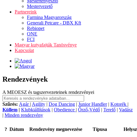
Mestertenyésztő
Mestervezető
Partnereink
Farmina Magyarország
Generali Petcare - DBX Kft
Rebiopet
ONE
FCI
Magyar kutyafajták Tanösvénye
Kapcsolat
Rendezvények
A MEOESZ és tagszervezeteinek rendezvényei
Szűrés:
Agár
|
Agility
|
Dog Dancing
|
Junior Handler
|
Kotorék
|
Küllem
|
Klubkiállítások
|
Obedience
|
Őrző-Védő
|
Terelő
|
Vadász
|
Minden rendezvény
?
Dátum
Rendezvény megnevezése
Típusa
Helysz