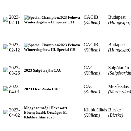
2023-
CACIB
Budapest
2023 Fehova
02-11
(Küllem)
(Hungexpo)
Winterdogshow II. Special CH
2023-
CACIB
Budapest
2023 Fehova
02-12
(Küllem)
(Hungexpo)
Winterdogshow III. Special CH
2023-
CAC
Salgótarján
2023 Salgótarján CAC
03-26
(Küllem)
(Salgótarján
2023-
CAC
Mezőszilas
2023 Őrző-Védő CAC
04-01
(Küllem)
(Mezőszilas)
Magyarországi Hovawart
2023-
Klubkiállítás
Bicske
Ebtenyésztők Országos E.
04-02
(Küllem)
(Bicske)
Klubkiállítás 2023