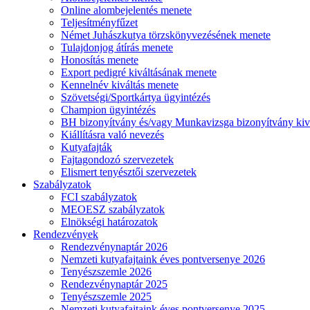
Online alombejelentés menete
Teljesítményfűzet
Német Juhászkutya törzskönyvezésének menete
Tulajdonjog átírás menete
Honosítás menete
Export pedigré kiváltásának menete
Kennelnév kiváltás menete
Szövetségi/Sportkártya ügyintézés
Champion ügyintézés
BH bizonyítvány és/vagy Munkavizsga bizonyítvány kiv
Kiállításra való nevezés
Kutyafajták
Fajtagondozó szervezetek
Elismert tenyésztői szervezetek
Szabályzatok
FCI szabályzatok
MEOESZ szabályzatok
Elnökségi határozatok
Rendezvények
Rendezvénynaptár 2026
Nemzeti kutyafajtaink éves pontversenye 2026
Tenyészszemle 2026
Rendezvénynaptár 2025
Tenyészszemle 2025
Nemzeti kutyafajtaink éves pontversenye 2025