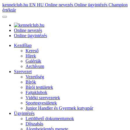
kennelclub.hu
EN
HU
Online nevezés
Online ügyintézés
Champion
értéktár
Online nevezés
Online ügyintézés
Kezdőlap
Kereső
Hírek
Galériák
Archívum
Szervezet
Vezetőség
Bírók
Bírói testületek
Fajtaklubok
Vidéki szervezetek
Sportegyesületek
Junior Handler és Gyermek kutyapár
Ügyintézés
Letölthető dokumentumok
Díjszabás
Alombejelentés menete