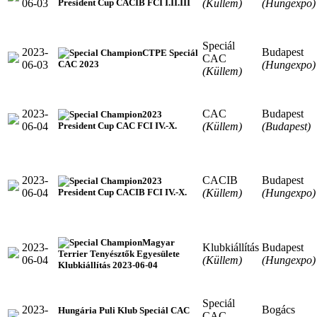
06-03
(Küllem)
(Hungexpo)
President Cup CACIB FCI I.II.III
Speciál
2023-
Budapest
CTPE Speciál
CAC
06-03
(Hungexpo)
CAC 2023
(Küllem)
2023-
CAC
Budapest
2023
06-04
(Küllem)
(Budapest)
President Cup CAC FCI IV.-X.
2023-
CACIB
Budapest
2023
06-04
(Küllem)
(Hungexpo)
President Cup CACIB FCI IV.-X.
Magyar
2023-
Klubkiállítás
Budapest
Terrier Tenyésztők Egyesülete
06-04
(Küllem)
(Hungexpo)
Klubkiállítás 2023-06-04
Speciál
2023-
Bogács
Hungária Puli Klub Speciál CAC
CAC