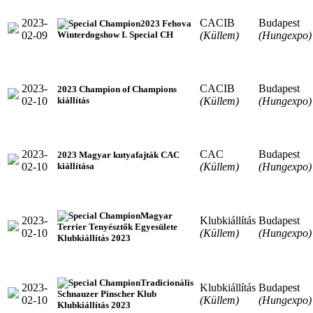
2023-
CACIB
Budapest
2023 Fehova
02-09
(Küllem)
(Hungexpo)
Winterdogshow I. Special CH
2023-
CACIB
Budapest
2023 Champion of Champions
02-10
(Küllem)
(Hungexpo)
kiállítás
2023-
CAC
Budapest
2023 Magyar kutyafajták CAC
02-10
(Küllem)
(Hungexpo)
kiállítása
Magyar
2023-
Klubkiállítás
Budapest
Terrier Tenyésztők Egyesülete
02-10
(Küllem)
(Hungexpo)
Klubkiállítás 2023
Tradicionális
2023-
Klubkiállítás
Budapest
Schnauzer Pinscher Klub
02-10
(Küllem)
(Hungexpo)
Klubkiállítás 2023