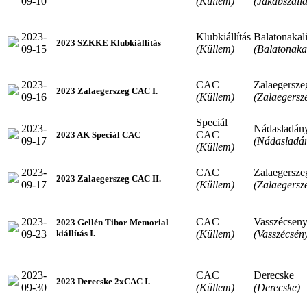
09-10
(Küllem)
(Jakabszállá
2023-
Klubkiállítás
Balatonakal
2023 SZKKE Klubkiállítás
09-15
(Küllem)
(Balatonakal
2023-
CAC
Zalaegersze
2023 Zalaegerszeg CAC I.
09-16
(Küllem)
(Zalaegersz
Speciál
2023-
Nádasladán
CAC
2023 AK Speciál CAC
09-17
(Nádasladá
(Küllem)
2023-
CAC
Zalaegersze
2023 Zalaegerszeg CAC II.
09-17
(Küllem)
(Zalaegersz
2023-
CAC
Vasszécsen
2023 Gellén Tibor Memorial
09-23
(Küllem)
(Vasszécsén
kiállítás I.
2023-
CAC
Derecske
2023 Derecske 2xCAC I.
09-30
(Küllem)
(Derecske)