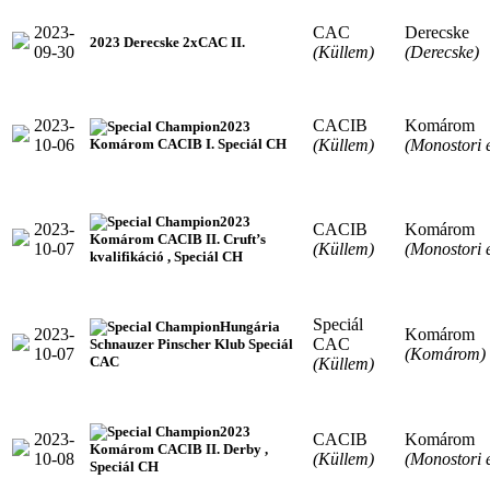
2023-
CAC
Derecske
2023 Derecske 2xCAC II.
09-30
(Küllem)
(Derecske)
2023-
CACIB
Komárom
2023
10-06
(Küllem)
(Monostori 
Komárom CACIB I. Speciál CH
2023
2023-
CACIB
Komárom
Komárom CACIB II. Cruft’s
10-07
(Küllem)
(Monostori 
kvalifikáció , Speciál CH
Speciál
Hungária
2023-
Komárom
CAC
Schnauzer Pinscher Klub Speciál
10-07
(Komárom)
CAC
(Küllem)
2023
2023-
CACIB
Komárom
Komárom CACIB II. Derby ,
10-08
(Küllem)
(Monostori 
Speciál CH