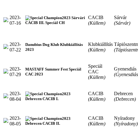
2023-
CACIB
Sárvár
2023 Sárvári
07-16
(Küllem)
(Sárvár)
CACIB III. Speciál CH
2023-
Klubkiállítás
Tápiószentm
Danubius Dog Klub Klubkiállítás
07-22
(Küllem)
(Tápiószent
2023
Speciál
2023-
Gyenesdiás
MASTAFF Summer Fest Speciál
CAC
07-29
(Gyenesdiás
CAC 2023
(Küllem)
2023-
CACIB
Debrecen
2023
08-04
(Küllem)
(Debrecen)
Debrecen CACIB I.
2023-
CACIB
Nyíradony
2023
08-05
(Küllem)
(Nyíradony)
Debrecen CACIB II.