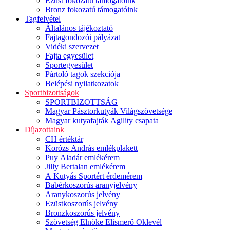
Ezüst fokozatú támogatóink
Bronz fokozatú támogatóink
Tagfelvétel
Általános tájékoztató
Fajtagondozói pályázat
Vidéki szervezet
Fajta egyesület
Sportegyesület
Pártoló tagok szekciója
Belépési nyilatkozatok
Sportbizottságok
SPORTBIZOTTSÁG
Magyar Pásztorkutyák Világszövetsége
Magyar kutyafajták Agility csapata
Díjazottaink
CH értéktár
Korózs András emlékplakett
Puy Aladár emlékérem
Jilly Bertalan emlékérem
A Kutyás Sportért érdemérem
Babérkoszorús aranyjelvény
Aranykoszorús jelvény
Ezüstkoszorús jelvény
Bronzkoszorús jelvény
Szövetség Elnöke Elismerő Oklevél