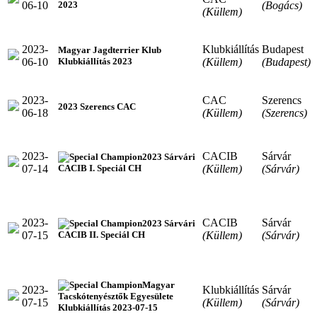
06-10
(Bogács)
2023
(Küllem)
2023-
Klubkiállítás
Budapest
Magyar Jagdterrier Klub
06-10
(Küllem)
(Budapest)
Klubkiállítás 2023
2023-
CAC
Szerencs
2023 Szerencs CAC
06-18
(Küllem)
(Szerencs)
2023-
CACIB
Sárvár
2023 Sárvári
07-14
(Küllem)
(Sárvár)
CACIB I. Speciál CH
2023-
CACIB
Sárvár
2023 Sárvári
07-15
(Küllem)
(Sárvár)
CACIB II. Speciál CH
Magyar
2023-
Klubkiállítás
Sárvár
Tacskótenyésztők Egyesülete
07-15
(Küllem)
(Sárvár)
Klubkiállítás 2023-07-15