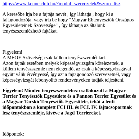
https://www.kennelclub.hu/?modul=szervezetek&szuro=ftsz
A keresőbe írja be a fajtája nevét , így láthatja , hogy ki a
fajtagondozója, vagy írja be hogy "Magyar Ebtenyésztők Országos
Egyesületeinek Szövetsége" , így láthatja az általunk
tenyészszemlézhető fajtákat.
Figyelem!
A MEOE Szövetség csak küllem tenyészszemlét tart.
Azon fajták esetében melyek képességvizsgára kötelezettek, a
küllem tenyészszemle nem elegendő, az csak a képességvizsgával
együtt válik érvényessé, így azt a fajtagondozó szervezetnél, vagy
képességvizsgát lebonyolító rendezvényeken tudják teljesíteni.
Figyelem! Minden tenyészszemléhez csatlakozott a Magyar
Terrier Tenyésztők Egyesülete és a Pannon Terrier Egyesület és
a Magyar Tacskó Tenyésztők Egyesülete, tehát a lenti
időpontokban a komplett FCI III. és FCI. IV. fajtacsoportnak
lesz tenyészszemléje, kivéve a Jagd Terriereket.
Időpontok: