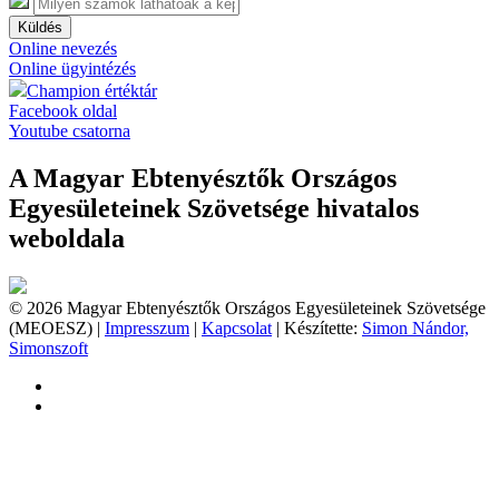
Küldés
Online nevezés
Online ügyintézés
Champion értéktár
Facebook oldal
Youtube csatorna
A Magyar Ebtenyésztők Országos
Egyesületeinek Szövetsége hivatalos
weboldala
© 2026 Magyar Ebtenyésztők Országos Egyesületeinek Szövetsége
(MEOESZ) |
Impresszum
|
Kapcsolat
| Készítette:
Simon Nándor,
Simonszoft