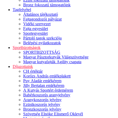
Ezüst fokozatú támogatóink
Bronz fokozatú támogatóink
Tagfelvétel
Általános tájékoztató
Fajtagondozói pályázat
Vidéki szervezet
Fajta egyesület
Sportegyesület
Pártoló tagok szekciója
Belépési nyilatkozatok
Sportbizottságok
SPORTBIZOTTSÁG
Magyar Pásztorkutyák Világszövetsége
Magyar kutyafajták Agility csapata
Díjazottaink
CH értéktár
Korózs András emlékplakett
Puy Aladár emlékérem
Jilly Bertalan emlékérem
A Kutyás Sportért érdemérem
Babérkoszorús aranyjelvény
Aranykoszorús jelvény
Ezüstkoszorús jelvény
Bronzkoszorús jelvény
Szövetség Elnöke Elismerő Oklevél