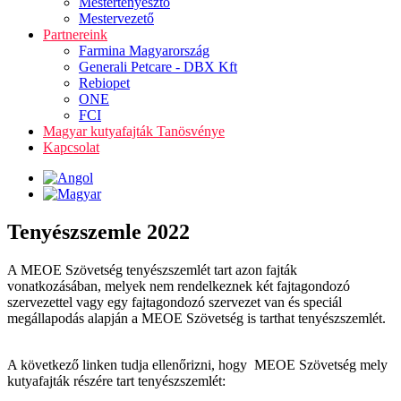
Mestertenyésztő
Mestervezető
Partnereink
Farmina Magyarország
Generali Petcare - DBX Kft
Rebiopet
ONE
FCI
Magyar kutyafajták Tanösvénye
Kapcsolat
Tenyészszemle 2022
A MEOE Szövetség tenyészszemlét tart azon fajták
vonatkozásában, melyek nem rendelkeznek két fajtagondozó
szervezettel vagy egy fajtagondozó szervezet van és speciál
megállapodás alapján a MEOE Szövetség is tarthat tenyészszemlét.
A következő linken tudja ellenőrizni, hogy MEOE Szövetség mely
kutyafajták részére tart tenyészszemlét: