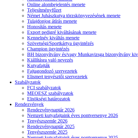
Online alombejelentés menete
Teljesítményfűzet
Német Juhászkutya törzskönyvezésének menete
Tulajdonjog átírás menete
Honosítás menete
Export pedigré kiváltásának menete
Kennelnév kiváltás menete
Szövetségi/Sportkártya ügyintézés
Champion ügyintézés
BH bizonyítvány és/vagy Munkavizsga bizonyítvány kiv
Kiállításra való nevezés
Kutyafajták
Fajtagondozó szervezetek
Elismert tenyésztői szervezetek
Szabályzatok
FCI szabályzatok
MEOESZ szabályzatok
Elnökségi határozatok
Rendezvények
Rendezvénynaptár 2026
Nemzeti kutyafajtaink éves pontversenye 2026
Tenyészszemle 2026
Rendezvénynaptár 2025
Tenyészszemle 2025
Nemzeti kutyafajtaink éves pontversenye 2025