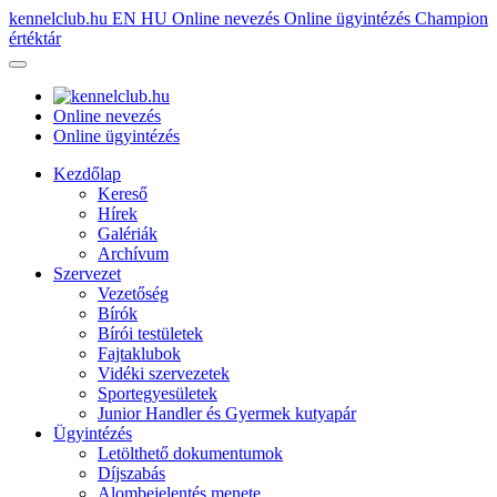
kennelclub.hu
EN
HU
Online nevezés
Online ügyintézés
Champion
értéktár
Online nevezés
Online ügyintézés
Kezdőlap
Kereső
Hírek
Galériák
Archívum
Szervezet
Vezetőség
Bírók
Bírói testületek
Fajtaklubok
Vidéki szervezetek
Sportegyesületek
Junior Handler és Gyermek kutyapár
Ügyintézés
Letölthető dokumentumok
Díjszabás
Alombejelentés menete