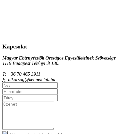
Kapcsolat
Magyar Ebtenyésztők Országos Egyesületeinek Szövetsége
1119 Budapest Tétényi út 130.
T:
+36 70 465 3911
E:
titkarsag@kennelclub.hu