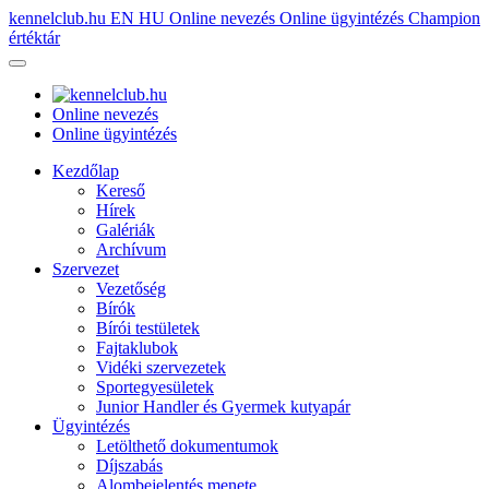
kennelclub.hu
EN
HU
Online nevezés
Online ügyintézés
Champion
értéktár
Online nevezés
Online ügyintézés
Kezdőlap
Kereső
Hírek
Galériák
Archívum
Szervezet
Vezetőség
Bírók
Bírói testületek
Fajtaklubok
Vidéki szervezetek
Sportegyesületek
Junior Handler és Gyermek kutyapár
Ügyintézés
Letölthető dokumentumok
Díjszabás
Alombejelentés menete