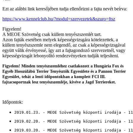
Ezt az alábbi link keresőjében tudja ellenőrizni a fajta nevét beírva:
https://www.kennelclub.hu/?modul=szervezetek&szuro=ftsz
Figyelem!
A MEOE Szövetség csak küllem tenyészszemlét tart.
Azon fajták esetében melyek képességvizsgára kötelezettek, a
küllem tenyészszemle nem elegendő, az csak a képességvizsgával
együtt válik érvényessé, így azt a fajtagondozó szervezetnél, vagy
képességvizsgát lebonyolító rendezvényeken tudják teljesíteni.
Figyelem! Minden tenyészszemléhez csatlakozott a Hungária Fox és
Egyéb Hosszúlábú Terrier Tenyésztők Egyesülete és a Pannon Terrier
Egyesület, tehát a lenti időpontokban a komplett FCI III.
fajtacsoportnak lesz tenyészszemléje, kivéve a Jagd Terriereket.
Időpontok:
2019.01.23. - MEOE Szövetség központi irodája - 11
2019.02.20. - MEOE Szövetség központi irodája - 11
2019.03.20. - MEOE Szövetség központi irodája - 11