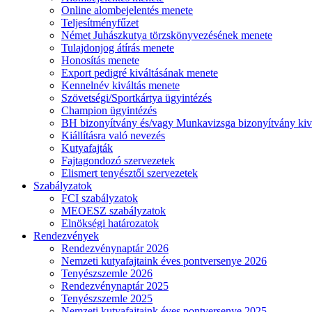
Online alombejelentés menete
Teljesítményfűzet
Német Juhászkutya törzskönyvezésének menete
Tulajdonjog átírás menete
Honosítás menete
Export pedigré kiváltásának menete
Kennelnév kiváltás menete
Szövetségi/Sportkártya ügyintézés
Champion ügyintézés
BH bizonyítvány és/vagy Munkavizsga bizonyítvány kiv
Kiállításra való nevezés
Kutyafajták
Fajtagondozó szervezetek
Elismert tenyésztői szervezetek
Szabályzatok
FCI szabályzatok
MEOESZ szabályzatok
Elnökségi határozatok
Rendezvények
Rendezvénynaptár 2026
Nemzeti kutyafajtaink éves pontversenye 2026
Tenyészszemle 2026
Rendezvénynaptár 2025
Tenyészszemle 2025
Nemzeti kutyafajtaink éves pontversenye 2025