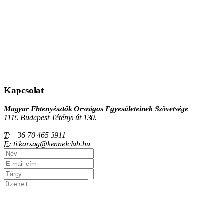
Kapcsolat
Magyar Ebtenyésztők Országos Egyesületeinek Szövetsége
1119 Budapest Tétényi út 130.
T:
+36 70 465 3911
E:
titkarsag@kennelclub.hu