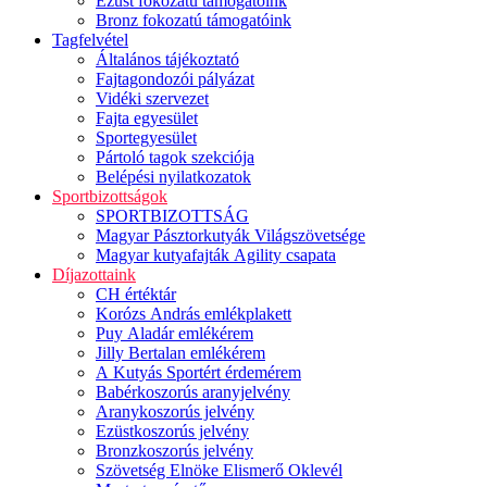
Ezüst fokozatú támogatóink
Bronz fokozatú támogatóink
Tagfelvétel
Általános tájékoztató
Fajtagondozói pályázat
Vidéki szervezet
Fajta egyesület
Sportegyesület
Pártoló tagok szekciója
Belépési nyilatkozatok
Sportbizottságok
SPORTBIZOTTSÁG
Magyar Pásztorkutyák Világszövetsége
Magyar kutyafajták Agility csapata
Díjazottaink
CH értéktár
Korózs András emlékplakett
Puy Aladár emlékérem
Jilly Bertalan emlékérem
A Kutyás Sportért érdemérem
Babérkoszorús aranyjelvény
Aranykoszorús jelvény
Ezüstkoszorús jelvény
Bronzkoszorús jelvény
Szövetség Elnöke Elismerő Oklevél