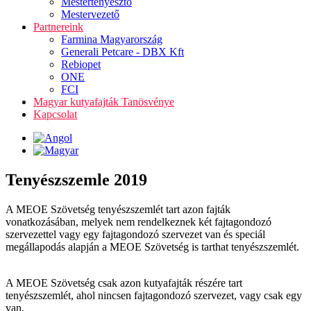
Mestertenyésztő
Mestervezető
Partnereink
Farmina Magyarország
Generali Petcare - DBX Kft
Rebiopet
ONE
FCI
Magyar kutyafajták Tanösvénye
Kapcsolat
Tenyészszemle 2019
A MEOE Szövetség tenyészszemlét tart azon fajták
vonatkozásában, melyek nem rendelkeznek két fajtagondozó
szervezettel vagy egy fajtagondozó szervezet van és speciál
megállapodás alapján a MEOE Szövetség is tarthat tenyészszemlét.
A MEOE Szövetség csak azon kutyafajták részére tart
tenyészszemlét, ahol nincsen fajtagondozó szervezet, vagy csak egy
van.