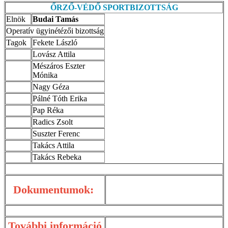
ŐRZŐ-VÉDŐ SPORTBIZOTTSÁG
Elnök
Budai Tamás
Operatív ügyinétézői bizottság
Tagok
Fekete László
Lovász Attila
Mészáros Eszter
Mónika
Nagy Géza
Pálné Tóth Erika
Pap Réka
Radics Zsolt
Suszter Ferenc
Takács Attila
Takács Rebeka
Dokumentumok:
További információ