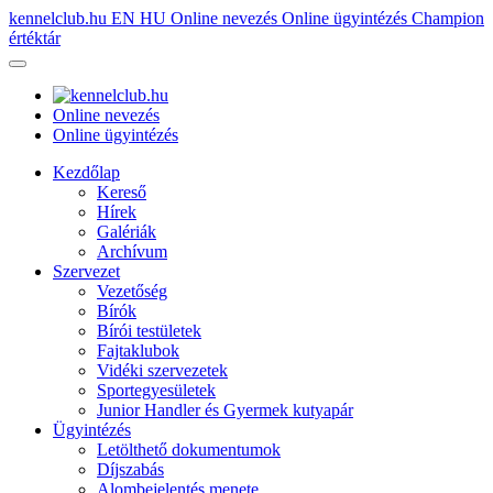
kennelclub.hu
EN
HU
Online nevezés
Online ügyintézés
Champion
értéktár
Online nevezés
Online ügyintézés
Kezdőlap
Kereső
Hírek
Galériák
Archívum
Szervezet
Vezetőség
Bírók
Bírói testületek
Fajtaklubok
Vidéki szervezetek
Sportegyesületek
Junior Handler és Gyermek kutyapár
Ügyintézés
Letölthető dokumentumok
Díjszabás
Alombejelentés menete