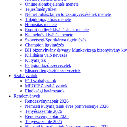
Online alombejelentés menete
Teljesítményfűzet
Német Juhászkutya törzskönyvezésének menete
Tulajdonjog átírás menete
Honosítás menete
Export pedigré kiváltásának menete
Kennelnév kiváltás menete
Szövetségi/Sportkártya ügyintézés
Champion ügyintézés
BH bizonyítvány és/vagy Munkavizsga bizonyítvány kiv
Kiállításra való nevezés
Kutyafajták
Fajtagondozó szervezetek
Elismert tenyésztői szervezetek
Szabályzatok
FCI szabályzatok
MEOESZ szabályzatok
Elnökségi határozatok
Rendezvények
Rendezvénynaptár 2026
Nemzeti kutyafajtaink éves pontversenye 2026
Tenyészszemle 2026
Rendezvénynaptár 2025
Tenyészszemle 2025
Nemzeti kutyafajtaink éves pontversenye 2025