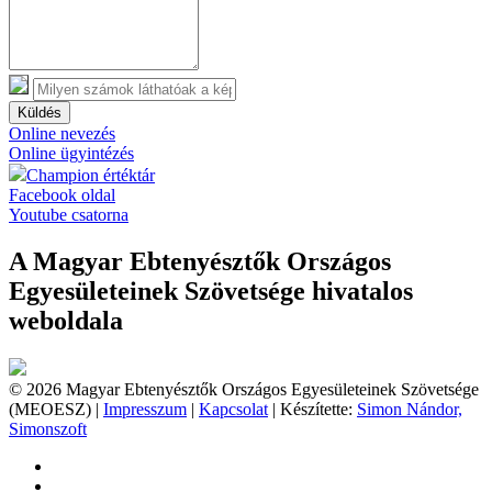
Küldés
Online nevezés
Online ügyintézés
Champion értéktár
Facebook oldal
Youtube csatorna
A Magyar Ebtenyésztők Országos
Egyesületeinek Szövetsége hivatalos
weboldala
© 2026 Magyar Ebtenyésztők Országos Egyesületeinek Szövetsége
(MEOESZ) |
Impresszum
|
Kapcsolat
| Készítette:
Simon Nándor,
Simonszoft