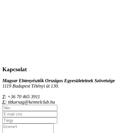
Kapcsolat
Magyar Ebtenyésztők Országos Egyesületeinek Szövetsége
1119 Budapest Tétényi út 130.
T:
+36 70 465 3911
E:
titkarsag@kennelclub.hu