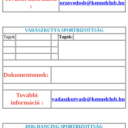
orzovedosb@kennelclub.hu
:
VADÁSZKUTYA SPORTBIZOTTSÁG
Tagok
Tagok:
Dokumentumok:
További
vadaszkutyasb@kennelclub.hu
információ :
DOG DANCING SPORTBIZOTTSÁG