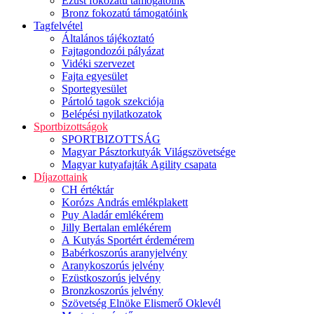
Ezüst fokozatú támogatóink
Bronz fokozatú támogatóink
Tagfelvétel
Általános tájékoztató
Fajtagondozói pályázat
Vidéki szervezet
Fajta egyesület
Sportegyesület
Pártoló tagok szekciója
Belépési nyilatkozatok
Sportbizottságok
SPORTBIZOTTSÁG
Magyar Pásztorkutyák Világszövetsége
Magyar kutyafajták Agility csapata
Díjazottaink
CH értéktár
Korózs András emlékplakett
Puy Aladár emlékérem
Jilly Bertalan emlékérem
A Kutyás Sportért érdemérem
Babérkoszorús aranyjelvény
Aranykoszorús jelvény
Ezüstkoszorús jelvény
Bronzkoszorús jelvény
Szövetség Elnöke Elismerő Oklevél