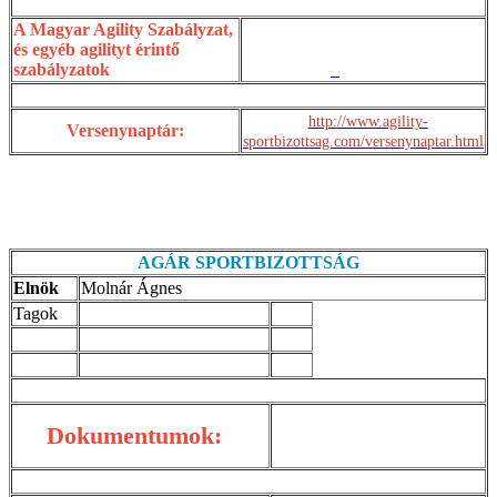
A Magyar Agility Szabályzat,
és egyéb agilityt érintő
szabályzatok
http://www.agility-
Versenynaptár:
sportbizottsag.com/versenynaptar.html
AGÁR SPORTBIZOTTSÁG
Elnök
Molnár Ágnes
Tagok
Dokumentumok: