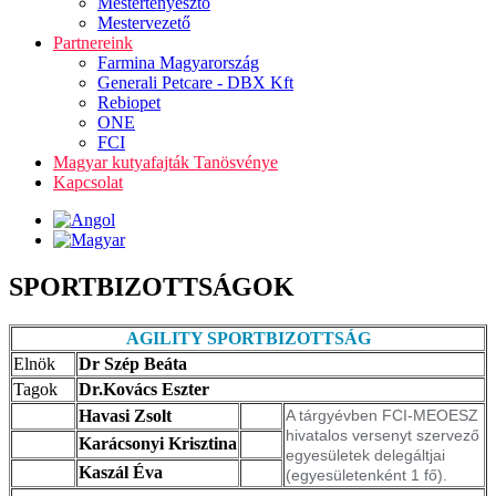
Mestertenyésztő
Mestervezető
Partnereink
Farmina Magyarország
Generali Petcare - DBX Kft
Rebiopet
ONE
FCI
Magyar kutyafajták Tanösvénye
Kapcsolat
SPORTBIZOTTSÁGOK
AGILITY SPORTBIZOTTSÁG
Elnök
Dr Szép Beáta
Tagok
Dr.Kovács Eszter
Havasi Zsolt
A tárgyévben FCI-MEOESZ
hivatalos versenyt szervező
Karácsonyi Krisztina
egyesületek delegáltjai
Kaszál Éva
(egyesületenként 1 fő).