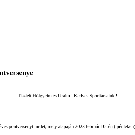
ntversenye
Tisztelt Hölgyeim és Uraim ! Kedves Sporttársaink !
s pontversenyt hirdet, mely alapaján 2023 február 10 -én ( pénteken)