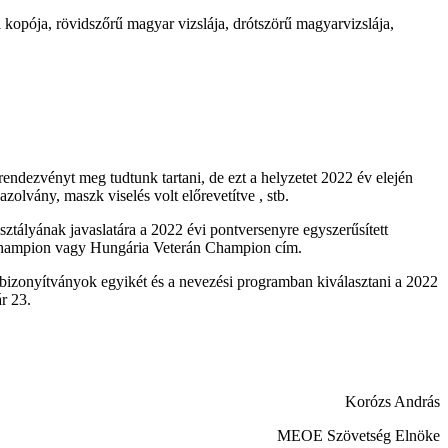
 kopója, rövidszőrű magyar vizslája, drótszörű magyarvizslája,
endezvényt meg tudtunk tartani, de ezt a helyzetet 2022 év elején
zolvány, maszk viselés volt előrevetítve , stb.
sztályának javaslatára a 2022 évi pontversenyre egyszerűsített
a Champion vagy Hungária Veterán Champion cím.
on bizonyítványok egyikét és a nevezési programban kiválasztani a 2022
r 23.
Korózs András
MEOE Szövetség Elnöke