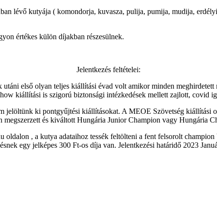
ban lévő kutyája ( komondorja, kuvasza, pulija, pumija, mudija, erdélyi
gyon értékes külön díjakban részesülnek.
Jelentkezés feltételei:
ni első olyan teljes kiállítási évad volt amikor minden meghirdetett r
kiállítási is szigorú biztonsági intézkedések mellett zajlott, covid iga
jelöltünk ki pontgyűjtési kiállításokat. A MEOE Szövetség kiállítási o
évben megszerzett és kiváltott Hungária Junior Champion vagy Hungári
u oldalon , a kutya adataihoz tessék feltölteni a fent felsorolt champi
snek egy jelképes 300 Ft-os díja van. Jelentkezési határidő 2023 Januá