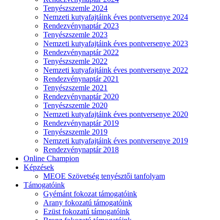
Tenyészszemle 2024
Nemzeti kutyafajtáink éves pontversenye 2024
Rendezvénynaptár 2023
Tenyészszemle 2023
Nemzeti kutyafajtáink éves pontversenye 2023
Rendezvénynaptár 2022
Tenyészszemle 2022
Nemzeti kutyafajtáink éves pontversenye 2022
Rendezvénynaptár 2021
Tenyészszemle 2021
Rendezvénynaptár 2020
Tenyészszemle 2020
Nemzeti kutyafajtáink éves pontversenye 2020
Rendezvénynaptár 2019
Tenyészszemle 2019
Nemzeti kutyafajtáink éves pontversenye 2019
Rendezvénynaptár 2018
Online Champion
Képzések
MEOE Szövetség tenyésztői tanfolyam
Támogatóink
Gyémánt fokozat támogatóink
Arany fokozatú támogatóink
Ezüst fokozatú támogatóink