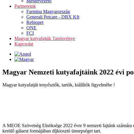
Mestervezető
Partnereink
Farmina Magyarország
Generali Petcare - DBX Kft
Rebiopet
ONE
FCI
Magyar kutyafajták Tanösvénye
Kapcsolat
Magyar Nemzeti kutyafajtáink 2022 évi po
Magyar kutyafatját tenyésztők, tartók, kiállítók figyelmébe !
A MEOE Szövetség Elnöksége 2022 évre 9 nemzeti fajtánk számára éve
kerülő gálaest formájában díjkiosztó ünnepséget tart.