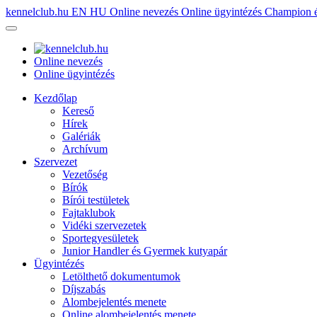
kennelclub.hu
EN
HU
Online nevezés
Online ügyintézés
Champion é
Online nevezés
Online ügyintézés
Kezdőlap
Kereső
Hírek
Galériák
Archívum
Szervezet
Vezetőség
Bírók
Bírói testületek
Fajtaklubok
Vidéki szervezetek
Sportegyesületek
Junior Handler és Gyermek kutyapár
Ügyintézés
Letölthető dokumentumok
Díjszabás
Alombejelentés menete
Online alombejelentés menete