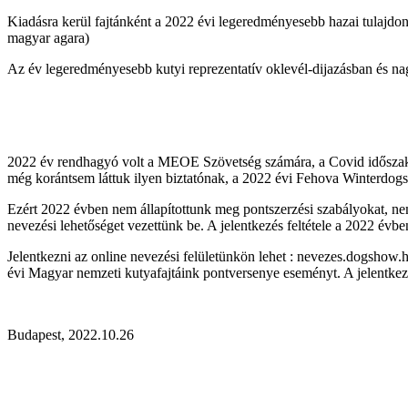
Kiadásra kerül fajtánként a 2022 évi legeredményesebb hazai tulajdon
magyar agara)
Az év legeredményesebb kutyi reprezentatív oklevél-dijazásban és na
2022 év rendhagyó volt a MEOE Szövetség számára, a Covid időszak utá
még korántsem láttuk ilyen biztatónak, a 2022 évi Fehova Winterdogshow 
Ezért 2022 évben nem állapítottunk meg pontszerzési szabályokat, nem 
nevezési lehetőséget vezettünk be. A jelentkezés feltétele a 2022 
Jelentkezni az online nevezési felületünkön lehet : nevezes.dogshow.h
évi Magyar nemzeti kutyafajtáink pontversenye eseményt. A jelentkezé
Budapest, 2022.10.26