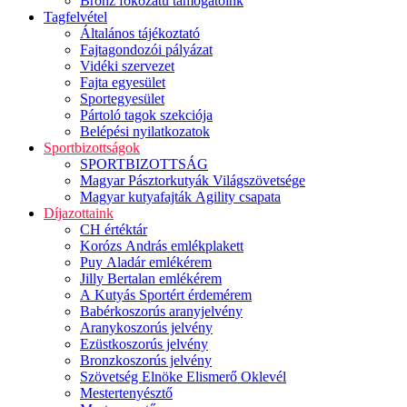
Bronz fokozatú támogatóink
Tagfelvétel
Általános tájékoztató
Fajtagondozói pályázat
Vidéki szervezet
Fajta egyesület
Sportegyesület
Pártoló tagok szekciója
Belépési nyilatkozatok
Sportbizottságok
SPORTBIZOTTSÁG
Magyar Pásztorkutyák Világszövetsége
Magyar kutyafajták Agility csapata
Díjazottaink
CH értéktár
Korózs András emlékplakett
Puy Aladár emlékérem
Jilly Bertalan emlékérem
A Kutyás Sportért érdemérem
Babérkoszorús aranyjelvény
Aranykoszorús jelvény
Ezüstkoszorús jelvény
Bronzkoszorús jelvény
Szövetség Elnöke Elismerő Oklevél
Mestertenyésztő