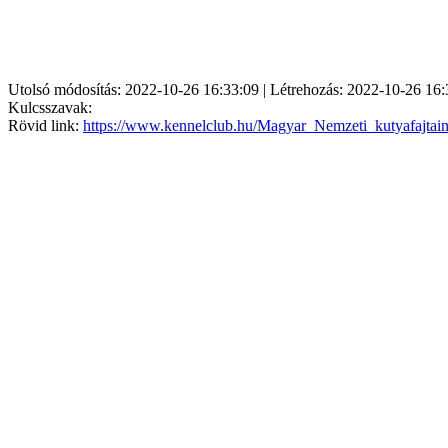
Utolsó módosítás: 2022-10-26 16:33:09 | Létrehozás: 2022-10-26 16:
Kulcsszavak:
Rövid link:
https://www.kennelclub.hu/Magyar_Nemzeti_kutyafajtai