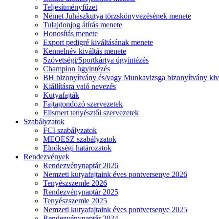
Teljesítményfűzet
Német Juhászkutya törzskönyvezésének menete
Tulajdonjog átírás menete
Honosítás menete
Export pedigré kiváltásának menete
Kennelnév kiváltás menete
Szövetségi/Sportkártya ügyintézés
Champion ügyintézés
BH bizonyítvány és/vagy Munkavizsga bizonyítvány kiv
Kiállításra való nevezés
Kutyafajták
Fajtagondozó szervezetek
Elismert tenyésztői szervezetek
Szabályzatok
FCI szabályzatok
MEOESZ szabályzatok
Elnökségi határozatok
Rendezvények
Rendezvénynaptár 2026
Nemzeti kutyafajtaink éves pontversenye 2026
Tenyészszemle 2026
Rendezvénynaptár 2025
Tenyészszemle 2025
Nemzeti kutyafajtaink éves pontversenye 2025
Rendezvénynaptár 2024