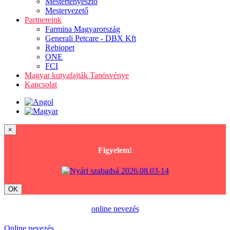
Mestertenyésztő
Mestervezető
Partnereink
Farmina Magyarország
Generali Petcare - DBX Kft
Rebiopet
ONE
FCI
Magyar kutyafajták Tanösvénye
Kapcsolat
×
Figyelem!
OK
online nevezés
Online nevezés