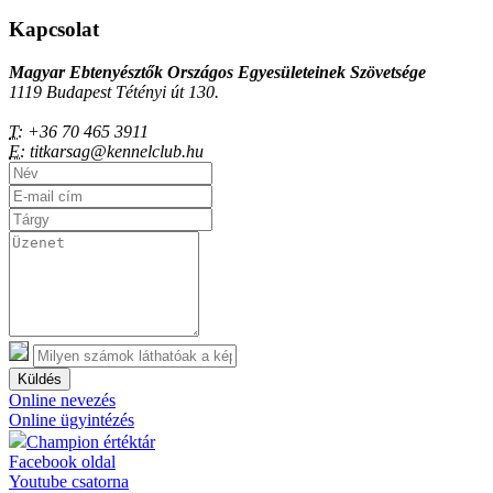
Kapcsolat
Magyar Ebtenyésztők Országos Egyesületeinek Szövetsége
1119 Budapest Tétényi út 130.
T:
+36 70 465 3911
E:
titkarsag@kennelclub.hu
Küldés
Online nevezés
Online ügyintézés
Champion értéktár
Facebook oldal
Youtube csatorna