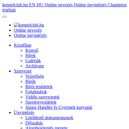
kennelclub.hu
EN
HU
Online nevezés
Online ügyintézés
Champion
értéktár
Online nevezés
Online ügyintézés
Kezdőlap
Kereső
Hírek
Galériák
Archívum
Szervezet
Vezetőség
Bírók
Bírói testületek
Fajtaklubok
Vidéki szervezetek
Sportegyesületek
Junior Handler és Gyermek kutyapár
Ügyintézés
Letölthető dokumentumok
Díjszabás
Alombejelentés menete