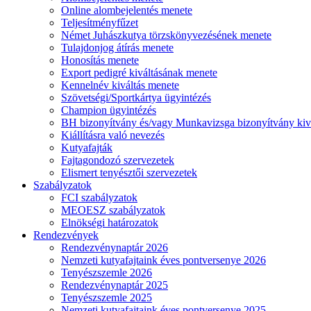
Online alombejelentés menete
Teljesítményfűzet
Német Juhászkutya törzskönyvezésének menete
Tulajdonjog átírás menete
Honosítás menete
Export pedigré kiváltásának menete
Kennelnév kiváltás menete
Szövetségi/Sportkártya ügyintézés
Champion ügyintézés
BH bizonyítvány és/vagy Munkavizsga bizonyítvány kiv
Kiállításra való nevezés
Kutyafajták
Fajtagondozó szervezetek
Elismert tenyésztői szervezetek
Szabályzatok
FCI szabályzatok
MEOESZ szabályzatok
Elnökségi határozatok
Rendezvények
Rendezvénynaptár 2026
Nemzeti kutyafajtaink éves pontversenye 2026
Tenyészszemle 2026
Rendezvénynaptár 2025
Tenyészszemle 2025
Nemzeti kutyafajtaink éves pontversenye 2025