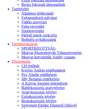
Ezüst fokozatú támogatóink
Bronz fokozatú támogatóink
Tagfelvétel
Általános tájékoztató
Fajtagondozói pályázat
Vidéki szervezet
Fajta egyesület
Sportegyesület
Pártoló tagok szekciója
Belépési nyilatkozatok
Sportbizottságok
SPORTBIZOTTSÁG
Magyar Pásztorkutyák Világszövetsége
Magyar kutyafajták Agility csapata
Díjazottaink
CH értéktár
Korózs András emlékplakett
Puy Aladár emlékérem
Jilly Bertalan emlékérem
A Kutyás Sportért érdemérem
Babérkoszorús aranyjelvény
Aranykoszorús jelvény
Ezüstkoszorús jelvény
Bronzkoszorús jelvény
Szövetség Elnöke Elismerő Oklevél