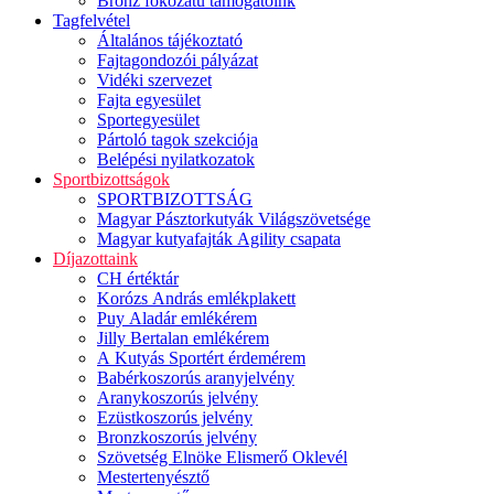
Bronz fokozatú támogatóink
Tagfelvétel
Általános tájékoztató
Fajtagondozói pályázat
Vidéki szervezet
Fajta egyesület
Sportegyesület
Pártoló tagok szekciója
Belépési nyilatkozatok
Sportbizottságok
SPORTBIZOTTSÁG
Magyar Pásztorkutyák Világszövetsége
Magyar kutyafajták Agility csapata
Díjazottaink
CH értéktár
Korózs András emlékplakett
Puy Aladár emlékérem
Jilly Bertalan emlékérem
A Kutyás Sportért érdemérem
Babérkoszorús aranyjelvény
Aranykoszorús jelvény
Ezüstkoszorús jelvény
Bronzkoszorús jelvény
Szövetség Elnöke Elismerő Oklevél
Mestertenyésztő