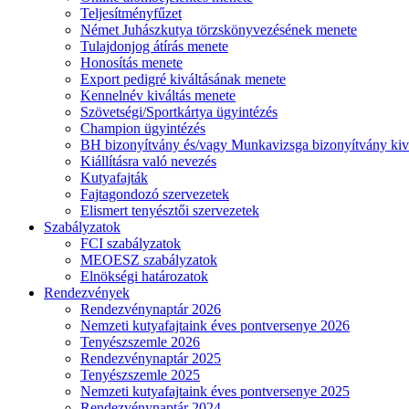
Teljesítményfűzet
Német Juhászkutya törzskönyvezésének menete
Tulajdonjog átírás menete
Honosítás menete
Export pedigré kiváltásának menete
Kennelnév kiváltás menete
Szövetségi/Sportkártya ügyintézés
Champion ügyintézés
BH bizonyítvány és/vagy Munkavizsga bizonyítvány kiv
Kiállításra való nevezés
Kutyafajták
Fajtagondozó szervezetek
Elismert tenyésztői szervezetek
Szabályzatok
FCI szabályzatok
MEOESZ szabályzatok
Elnökségi határozatok
Rendezvények
Rendezvénynaptár 2026
Nemzeti kutyafajtaink éves pontversenye 2026
Tenyészszemle 2026
Rendezvénynaptár 2025
Tenyészszemle 2025
Nemzeti kutyafajtaink éves pontversenye 2025
Rendezvénynaptár 2024