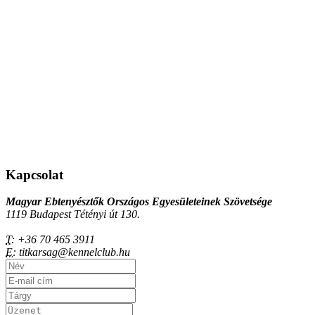
Kapcsolat
Magyar Ebtenyésztők Országos Egyesületeinek Szövetsége
1119 Budapest Tétényi út 130.
T:
+36 70 465 3911
E:
titkarsag@kennelclub.hu