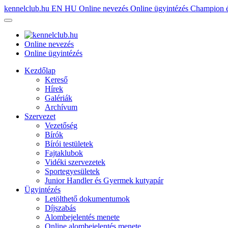
kennelclub.hu
EN
HU
Online nevezés
Online ügyintézés
Champion é
Online nevezés
Online ügyintézés
Kezdőlap
Kereső
Hírek
Galériák
Archívum
Szervezet
Vezetőség
Bírók
Bírói testületek
Fajtaklubok
Vidéki szervezetek
Sportegyesületek
Junior Handler és Gyermek kutyapár
Ügyintézés
Letölthető dokumentumok
Díjszabás
Alombejelentés menete
Online alombejelentés menete