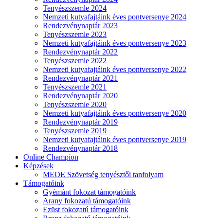
Tenyészszemle 2024
Nemzeti kutyafajtáink éves pontversenye 2024
Rendezvénynaptár 2023
Tenyészszemle 2023
Nemzeti kutyafajtáink éves pontversenye 2023
Rendezvénynaptár 2022
Tenyészszemle 2022
Nemzeti kutyafajtáink éves pontversenye 2022
Rendezvénynaptár 2021
Tenyészszemle 2021
Rendezvénynaptár 2020
Tenyészszemle 2020
Nemzeti kutyafajtáink éves pontversenye 2020
Rendezvénynaptár 2019
Tenyészszemle 2019
Nemzeti kutyafajtáink éves pontversenye 2019
Rendezvénynaptár 2018
Online Champion
Képzések
MEOE Szövetség tenyésztői tanfolyam
Támogatóink
Gyémánt fokozat támogatóink
Arany fokozatú támogatóink
Ezüst fokozatú támogatóink