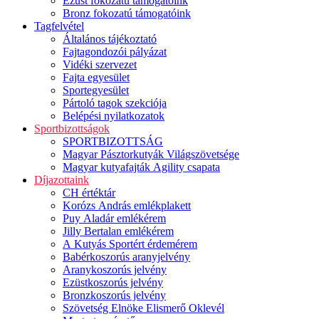
Ezüst fokozatú támogatóink
Bronz fokozatú támogatóink
Tagfelvétel
Általános tájékoztató
Fajtagondozói pályázat
Vidéki szervezet
Fajta egyesület
Sportegyesület
Pártoló tagok szekciója
Belépési nyilatkozatok
Sportbizottságok
SPORTBIZOTTSÁG
Magyar Pásztorkutyák Világszövetsége
Magyar kutyafajták Agility csapata
Díjazottaink
CH értéktár
Korózs András emlékplakett
Puy Aladár emlékérem
Jilly Bertalan emlékérem
A Kutyás Sportért érdemérem
Babérkoszorús aranyjelvény
Aranykoszorús jelvény
Ezüstkoszorús jelvény
Bronzkoszorús jelvény
Szövetség Elnöke Elismerő Oklevél