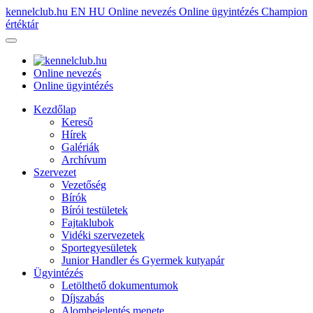
kennelclub.hu
EN
HU
Online nevezés
Online ügyintézés
Champion
értéktár
Online nevezés
Online ügyintézés
Kezdőlap
Kereső
Hírek
Galériák
Archívum
Szervezet
Vezetőség
Bírók
Bírói testületek
Fajtaklubok
Vidéki szervezetek
Sportegyesületek
Junior Handler és Gyermek kutyapár
Ügyintézés
Letölthető dokumentumok
Díjszabás
Alombejelentés menete