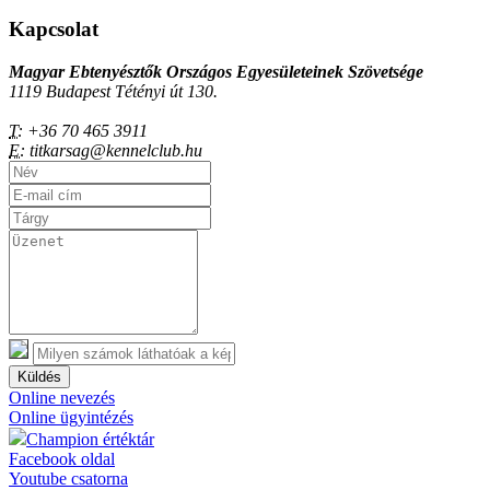
Kapcsolat
Magyar Ebtenyésztők Országos Egyesületeinek Szövetsége
1119 Budapest Tétényi út 130.
T:
+36 70 465 3911
E:
titkarsag@kennelclub.hu
Küldés
Online nevezés
Online ügyintézés
Champion értéktár
Facebook oldal
Youtube csatorna