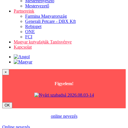
Mestertenyésztő
Mestervezető
Partnereink
Farmina Magyarország
Generali Petcare - DBX Kft
Rebiopet
ONE
FCI
Magyar kutyafajták Tanösvénye
Kapcsolat
×
Figyelem!
OK
online nevezés
Online nevezés