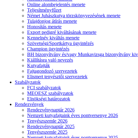
Online alombejelentés menete
Teljesítményfűzet
Német Juhászkutya törzskönyvezésének menete
Tulajdonjog átírás menete
Honosítás menete
Export pedigré kiváltásának menete
Kennelnév kiváltás menete
Szövetségi/Sportkártya ügyintézés
Champion ügyintézés
BH bizonyítvány és/vagy Munkavizsga bizonyítvány kiv
Kiállításra való nevezés
Kutyafajták
Fajtagondozó szervezetek
Elismert tenyésztői szervezetek
Szabályzatok
FCI szabályzatok
MEOESZ szabályzatok
Elnökségi határozatok
Rendezvények
Rendezvénynaptár 2026
Nemzeti kutyafajtaink éves pontversenye 2026
Tenyészszemle 2026
Rendezvénynaptár 2025
Tenyészszemle 2025
Nemzeti kutyafajtaink éves pontversenye 2025