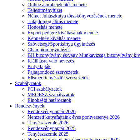
Online alombejelentés menete
Teljesítményfűzet
Német Juhászkutya törzskönyvezésének menete
Tulajdonjog átírás menete
Honosítás menete
Export pedigré kiváltásának menete
Kennelnév kiváltás menete
Szövetségi/Sportkártya ügyintézés
Champion ügyintézés
BH bizonyítvány és/vagy Munkavizsga bizonyítvány kiv
Kiállításra való nevezés
Kutyafajták
Fajtagondozó szervezetek
Elismert tenyésztői szervezetek
Szabályzatok
FCI szabályzatok
MEOESZ szabályzatok
Elnökségi határozatok
Rendezvények
Rendezvénynaptár 2026
Nemzeti kutyafajtaink éves pontversenye 2026
Tenyészszemle 2026
Rendezvénynaptár 2025
Tenyészszemle 2025
Nemzeti kutyafajtaink éves pontversenye 2025