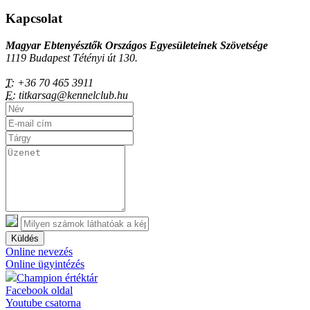
Kapcsolat
Magyar Ebtenyésztők Országos Egyesületeinek Szövetsége
1119 Budapest Tétényi út 130.
T:
+36 70 465 3911
E:
titkarsag@kennelclub.hu
Küldés
Online nevezés
Online ügyintézés
Champion értéktár
Facebook oldal
Youtube csatorna