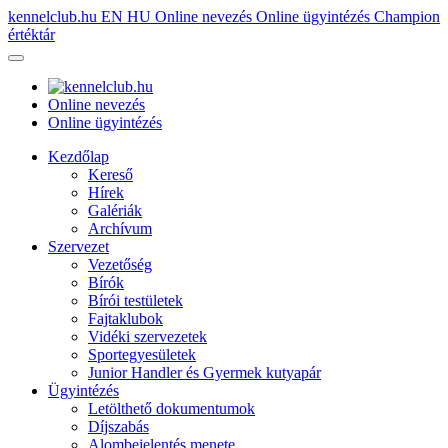
kennelclub.hu
EN
HU
Online nevezés
Online ügyintézés
Champion
értéktár
Online nevezés
Online ügyintézés
Kezdőlap
Kereső
Hírek
Galériák
Archívum
Szervezet
Vezetőség
Bírók
Bírói testületek
Fajtaklubok
Vidéki szervezetek
Sportegyesületek
Junior Handler és Gyermek kutyapár
Ügyintézés
Letölthető dokumentumok
Díjszabás
Alombejelentés menete