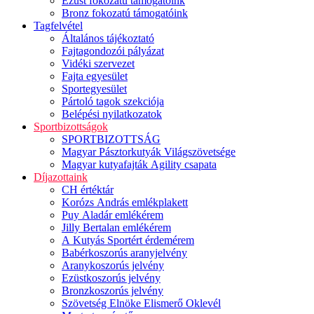
Ezüst fokozatú támogatóink
Bronz fokozatú támogatóink
Tagfelvétel
Általános tájékoztató
Fajtagondozói pályázat
Vidéki szervezet
Fajta egyesület
Sportegyesület
Pártoló tagok szekciója
Belépési nyilatkozatok
Sportbizottságok
SPORTBIZOTTSÁG
Magyar Pásztorkutyák Világszövetsége
Magyar kutyafajták Agility csapata
Díjazottaink
CH értéktár
Korózs András emlékplakett
Puy Aladár emlékérem
Jilly Bertalan emlékérem
A Kutyás Sportért érdemérem
Babérkoszorús aranyjelvény
Aranykoszorús jelvény
Ezüstkoszorús jelvény
Bronzkoszorús jelvény
Szövetség Elnöke Elismerő Oklevél