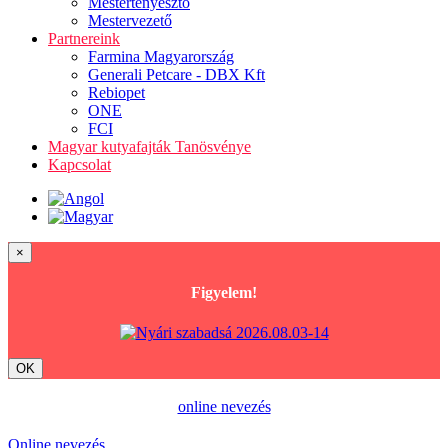
Mestertenyésztő
Mestervezető
Partnereink
Farmina Magyarország
Generali Petcare - DBX Kft
Rebiopet
ONE
FCI
Magyar kutyafajták Tanösvénye
Kapcsolat
×
Figyelem!
OK
online nevezés
Online nevezés