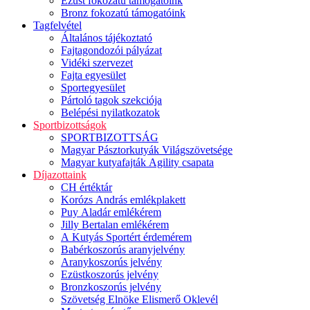
Ezüst fokozatú támogatóink
Bronz fokozatú támogatóink
Tagfelvétel
Általános tájékoztató
Fajtagondozói pályázat
Vidéki szervezet
Fajta egyesület
Sportegyesület
Pártoló tagok szekciója
Belépési nyilatkozatok
Sportbizottságok
SPORTBIZOTTSÁG
Magyar Pásztorkutyák Világszövetsége
Magyar kutyafajták Agility csapata
Díjazottaink
CH értéktár
Korózs András emlékplakett
Puy Aladár emlékérem
Jilly Bertalan emlékérem
A Kutyás Sportért érdemérem
Babérkoszorús aranyjelvény
Aranykoszorús jelvény
Ezüstkoszorús jelvény
Bronzkoszorús jelvény
Szövetség Elnöke Elismerő Oklevél