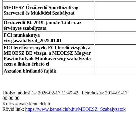
MEOESZ Őrző-védő Sportbizottság
Szervezeti és Működési Szabályzat
Őrző-védő Bt. 2019. január 1-től ez az
érvényes szabályzata
FCI munkakutya
vizsgaszabályzat_2025.01.01
FCI terelőversenyek, FCI terelő vizsgák, a
MEOESZ BE vizsga, a MEOESZ Magyar
Pásztorkutyák Munkaverseny szabályzata
ezen a linken érhető el
Asztalon bírálandó fajták
Utolsó módosítás: 2026-02-17 11:49:42 | Létrehozás: 2014-01-17
00:00:00
Kulcsszavak: kennelclub
Rövid link:
https://www.kennelclub.hu/MEOESZ_Szabalyzatok