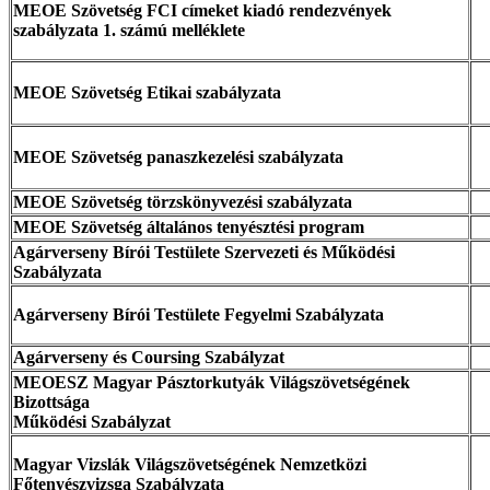
MEOE Szövetség FCI címeket kiadó rendezvények
szabályzata 1. számú melléklete
MEOE Szövetség Etikai szabályzata
MEOE Szövetség panaszkezelési szabályzata
MEOE Szövetség törzskönyvezési szabályzata
MEOE Szövetség általános tenyésztési program
Agárverseny Bírói Testülete Szervezeti és Működési
Szabályzata
Agárverseny Bírói Testülete Fegyelmi Szabályzata
Agárverseny és Coursing Szabályzat
MEOESZ Magyar Pásztorkutyák Világszövetségének
Bizottsága
Működési Szabályzat
Magyar Vizslák Világszövetségének Nemzetközi
Főtenyészvizsga Szabályzata