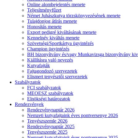
Online alombejelentés menete
Teljesítményfűzet
Német Juhászkutya törzskönyvezésének menete
Tulajdonjog átírás menete
Honosítás menete
Export pedigré kiváltásának menete
Kennelnév kiváltás menete
Szövetségi/Sportkártya ügyintézés
Champion ügyintézés
BH bizonyítvány és/vagy Munkavizsga bizonyítvány kiv
Kiállításra való nevezés
Kutyafajták
Fajtagondozó szervezetek
Elismert tenyésztői szervezetek
Szabályzatok
FCI szabályzatok
MEOESZ szabályzatok
Elnökségi határozatok
Rendezvények
Rendezvénynaptár 2026
Nemzeti kutyafajtaink éves pontversenye 2026
Tenyészszemle 2026
Rendezvénynaptár 2025
Tenyészszemle 2025
Nemzeti kutyafajtaink éves pontversenye 2025