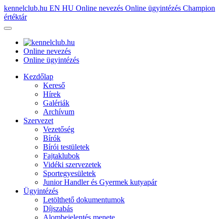
kennelclub.hu
EN
HU
Online nevezés
Online ügyintézés
Champion
értéktár
Online nevezés
Online ügyintézés
Kezdőlap
Kereső
Hírek
Galériák
Archívum
Szervezet
Vezetőség
Bírók
Bírói testületek
Fajtaklubok
Vidéki szervezetek
Sportegyesületek
Junior Handler és Gyermek kutyapár
Ügyintézés
Letölthető dokumentumok
Díjszabás
Alombejelentés menete