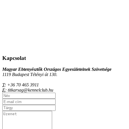
Kapcsolat
Magyar Ebtenyésztők Országos Egyesületeinek Szövetsége
1119 Budapest Tétényi út 130.
T:
+36 70 465 3911
E:
titkarsag@kennelclub.hu