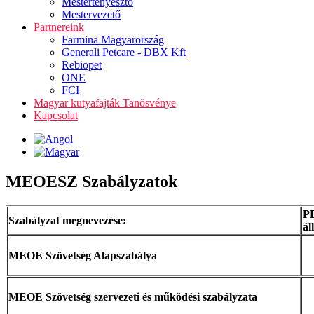
Mestertenyésztő
Mestervezető
Partnereink
Farmina Magyarország
Generali Petcare - DBX Kft
Rebiopet
ONE
FCI
Magyar kutyafajták Tanösvénye
Kapcsolat
MEOESZ Szabályzatok
P
Szabályzat megnevezése:
ál
MEOE Szövetség Alapszabálya
MEOE Szövetség szervezeti és működési szabályzata