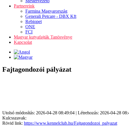
Mestervezető
Partnereink
Farmina Magyarország
Generali Petcare - DBX Kft
Rebiopet
ONE
FCI
Magyar kutyafajták Tanösvénye
Kapcsolat
Fajtagondozói pályázat
Utolsó módosítás: 2026-04-28 08:49:04 | Létrehozás: 2026-04-28 08:
Kulcsszavak:
Rövid link:
https://www.kennelclub.hu/Fajtagondozoi_palyazat