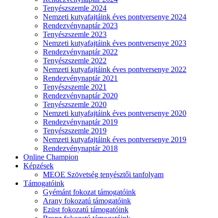
Tenyészszemle 2024
Nemzeti kutyafajtáink éves pontversenye 2024
Rendezvénynaptár 2023
Tenyészszemle 2023
Nemzeti kutyafajtáink éves pontversenye 2023
Rendezvénynaptár 2022
Tenyészszemle 2022
Nemzeti kutyafajtáink éves pontversenye 2022
Rendezvénynaptár 2021
Tenyészszemle 2021
Rendezvénynaptár 2020
Tenyészszemle 2020
Nemzeti kutyafajtáink éves pontversenye 2020
Rendezvénynaptár 2019
Tenyészszemle 2019
Nemzeti kutyafajtáink éves pontversenye 2019
Rendezvénynaptár 2018
Online Champion
Képzések
MEOE Szövetség tenyésztői tanfolyam
Támogatóink
Gyémánt fokozat támogatóink
Arany fokozatú támogatóink
Ezüst fokozatú támogatóink