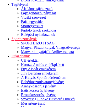
Bronz fokozatú támogatóink
Tagfelvétel
Általános tájékoztató
Fajtagondozói pályázat
Vidéki szervezet
Fajta egyesület
Sportegyesület
Pártoló tagok szekciója
Belépési nyilatkozatok
Sportbizottságok
SPORTBIZOTTSÁG
Magyar Pásztorkutyák Világszövetsége
Magyar kutyafajták Agility csapata
Díjazottaink
CH értéktár
Korózs András emlékplakett
Puy Aladár emlékérem
Jilly Bertalan emlékérem
A Kutyás Sportért érdemérem
Babérkoszorús aranyjelvény
Aranykoszorús jelvény
Ezüstkoszorús jelvény
Bronzkoszorús jelvény
Szövetség Elnöke Elismerő Oklevél
Mestertenyésztő