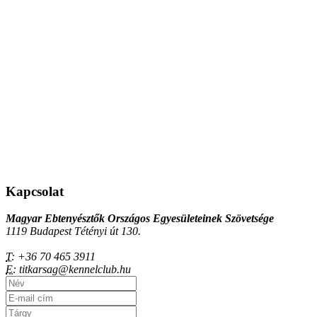
Kapcsolat
Magyar Ebtenyésztők Országos Egyesületeinek Szövetsége
1119 Budapest Tétényi út 130.
T:
+36 70 465 3911
E:
titkarsag@kennelclub.hu