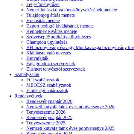
Teljesítményfűzet
Német Juhászkutya törzskönyvezésének menete
Tulajdonjog átírás menete
Honosítás menete
Export pedigré kiváltásának menete
Kennelnév kiváltás menete
Szövetségi/Sportkártya ügyintézés
Champion ügyintézés
BH bizonyítvány és/vagy Munkavizsga bizonyítvány kiv
Kiállításra való nevezés
Kutyafajták
Fajtagondozó szervezetek
Elismert tenyésztői szervezetek
Szabályzatok
FCI szabályzatok
MEOESZ szabályzatok
Elnökségi határozatok
Rendezvények
Rendezvénynaptár 2026
Nemzeti kutyafajtaink éves pontversenye 2026
Tenyészszemle 2026
Rendezvénynaptár 2025
Tenyészszemle 2025
Nemzeti kutyafajtaink éves pontversenye 2025
Rendezvénynaptár 2024