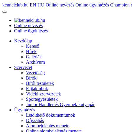
kennelclub.hu
EN
HU
Online nevezés
Online ügyintézés
Champion é
Online nevezés
Online ügyintézés
Kezdőlap
Kereső
Hírek
Galériák
Archívum
Szervezet
Vezetőség
Bírók
Bírói testületek
Fajtaklubok
Vidéki szervezetek
Sportegyesületek
Junior Handler és Gyermek kutyapár
Ügyintézés
Letölthető dokumentumok
Díjszabás
Alombejelentés menete
Online alombejelentés menete