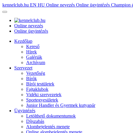
kennelclub.hu
EN
HU
Online nevezés
Online ügyintézés
Champion é
Online nevezés
Online ügyintézés
Kezdőlap
Kereső
Hírek
Galériák
Archívum
Szervezet
Vezetőség
Bírók
Bírói testületek
Fajtaklubok
Vidéki szervezetek
Sportegyesületek
Junior Handler és Gyermek kutyapár
Ügyintézés
Letölthető dokumentumok
Díjszabás
Alombejelentés menete
Online alombejelentés menete