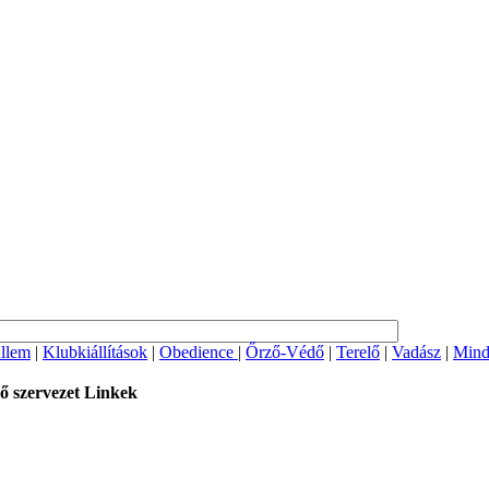
llem
|
Klubkiállítások
|
Obedience
|
Őrző-Védő
|
Terelő
|
Vadász
|
Mind
ő szervezet
Linkek