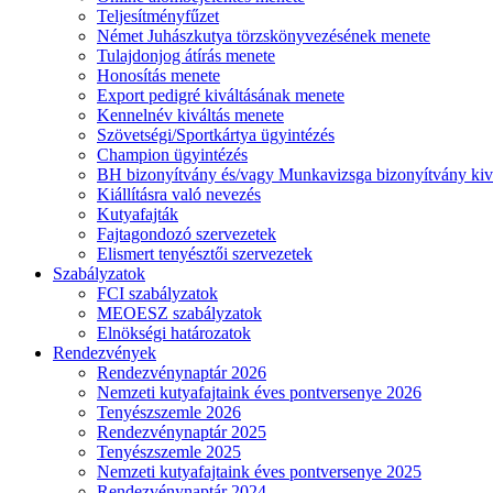
Teljesítményfűzet
Német Juhászkutya törzskönyvezésének menete
Tulajdonjog átírás menete
Honosítás menete
Export pedigré kiváltásának menete
Kennelnév kiváltás menete
Szövetségi/Sportkártya ügyintézés
Champion ügyintézés
BH bizonyítvány és/vagy Munkavizsga bizonyítvány kiv
Kiállításra való nevezés
Kutyafajták
Fajtagondozó szervezetek
Elismert tenyésztői szervezetek
Szabályzatok
FCI szabályzatok
MEOESZ szabályzatok
Elnökségi határozatok
Rendezvények
Rendezvénynaptár 2026
Nemzeti kutyafajtaink éves pontversenye 2026
Tenyészszemle 2026
Rendezvénynaptár 2025
Tenyészszemle 2025
Nemzeti kutyafajtaink éves pontversenye 2025
Rendezvénynaptár 2024