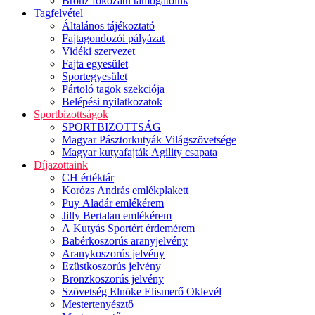
Bronz fokozatú támogatóink
Tagfelvétel
Általános tájékoztató
Fajtagondozói pályázat
Vidéki szervezet
Fajta egyesület
Sportegyesület
Pártoló tagok szekciója
Belépési nyilatkozatok
Sportbizottságok
SPORTBIZOTTSÁG
Magyar Pásztorkutyák Világszövetsége
Magyar kutyafajták Agility csapata
Díjazottaink
CH értéktár
Korózs András emlékplakett
Puy Aladár emlékérem
Jilly Bertalan emlékérem
A Kutyás Sportért érdemérem
Babérkoszorús aranyjelvény
Aranykoszorús jelvény
Ezüstkoszorús jelvény
Bronzkoszorús jelvény
Szövetség Elnöke Elismerő Oklevél
Mestertenyésztő