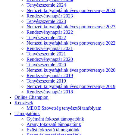
Tenyészszemle 2024
Nemzeti kutyafajtáink éves pontversenye 2024
Rendezvénynaptár 2023
Tenyészszemle 2023
Nemzeti kutyafajtáink éves pontversenye 2023
Rendezvénynaptár 2022
Tenyészszemle 2022
Nemzeti kutyafajtáink éves pontversenye 2022
Rendezvénynaptár 2021
Tenyészszemle 2021
Rendezvénynaptár 2020
Tenyészszemle 2020
Nemzeti kutyafajtáink éves pontversenye 2020
Rendezvénynaptár 2019
Tenyészszemle 2019
Nemzeti kutyafajtáink éves pontversenye 2019
Rendezvénynaptár 2018
Online Champion
Képzések
MEOE Szövetség tenyésztői tanfolyam
Támogatóink
Gyémánt fokozat támogatóink
Arany fokozatú támogatóink
Ezüst fokozatú támogatóink