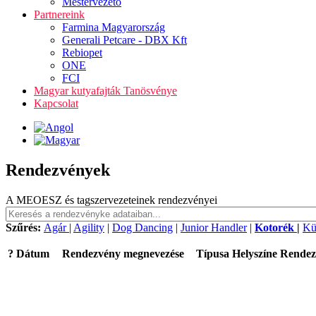
Mestervezető
Partnereink
Farmina Magyarország
Generali Petcare - DBX Kft
Rebiopet
ONE
FCI
Magyar kutyafajták Tanösvénye
Kapcsolat
Rendezvények
A MEOESZ és tagszervezeteinek rendezvényei
Szűrés:
Agár
|
Agility
|
Dog Dancing
|
Junior Handler
|
Kotorék
|
Kü
?
Dátum
Rendezvény megnevezése
Típusa
Helyszíne
Rendez