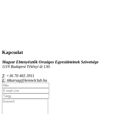
Kapcsolat
Magyar Ebtenyésztők Országos Egyesületeinek Szövetsége
1119 Budapest Tétényi út 130.
T:
+36 70 465 3911
E:
titkarsag@kennelclub.hu