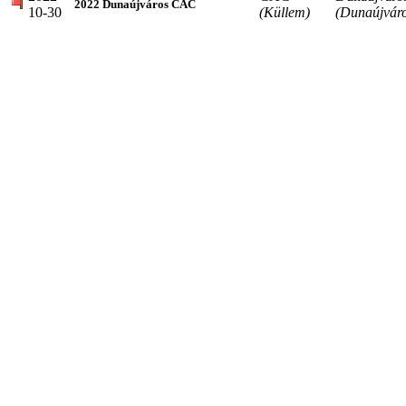
2022 Dunaújváros CAC
10-30
(Küllem)
(Dunaújváro