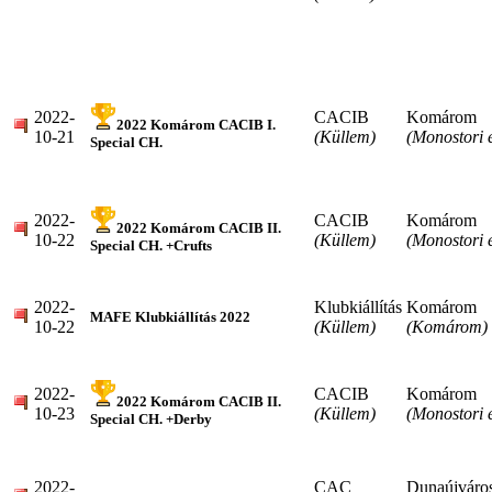
2022-
CACIB
Komárom
2022 Komárom CACIB I.
10-21
(Küllem)
(Monostori 
Special CH.
2022-
CACIB
Komárom
2022 Komárom CACIB II.
10-22
(Küllem)
(Monostori 
Special CH. +Crufts
2022-
Klubkiállítás
Komárom
MAFE Klubkiállítás 2022
10-22
(Küllem)
(Komárom)
2022-
CACIB
Komárom
2022 Komárom CACIB II.
10-23
(Küllem)
(Monostori 
Special CH. +Derby
2022-
CAC
Dunaújváro