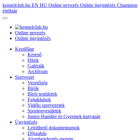
kennelclub.hu
EN
HU
Online nevezés
Online ügyintézés
Champion
értéktár
Online nevezés
Online ügyintézés
Kezdőlap
Kereső
Hírek
Galériák
Archívum
Szervezet
Vezetőség
Bírók
Bírói testületek
Fajtaklubok
Vidéki szervezetek
Sportegyesületek
Junior Handler és Gyermek kutyapár
Ügyintézés
Letölthető dokumentumok
Díjszabás
Alombejelentés menete