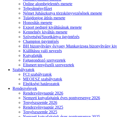
Online alombejelentés menete
Teljesítményfűzet
Német Juhászkutya törzskönyvezésének menete
Tulajdonjog átírás menete
Honosítás menete
Export pedigré kiváltásának menete
Kennelnév kiváltás menete
Szövetségi/Sportkártya ügyintézés
Champion ügyintézés
BH bizonyítvány és/vagy Munkavizsga bizonyítvány kiv
Kiállításra való nevezés
Kutyafajták
Fajtagondozó szervezetek
Elismert tenyésztői szervezetek
Szabályzatok
FCI szabályzatok
MEOESZ szabályzatok
Elnökségi határozatok
Rendezvények
Rendezvénynaptár 2026
Nemzeti kutyafajtaink éves pontversenye 2026
Tenyészszemle 2026
Rendezvénynaptár 2025
Tenyészszemle 2025
Nemzeti kutyafajtaink éves pontversenye 2025