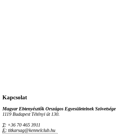
Kapcsolat
Magyar Ebtenyésztők Országos Egyesületeinek Szövetsége
1119 Budapest Tétényi út 130.
T:
+36 70 465 3911
E:
titkarsag@kennelclub.hu