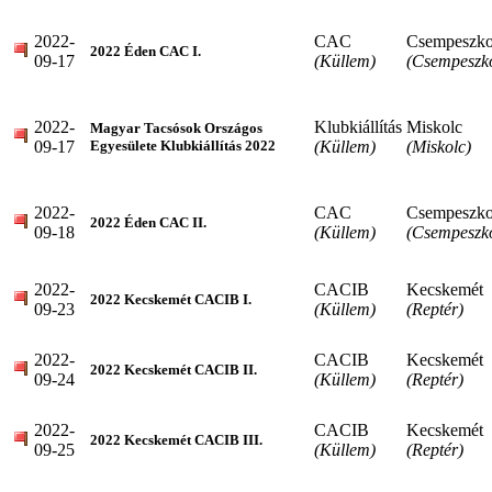
2022-
CAC
Csempeszko
2022 Éden CAC I.
09-17
(Küllem)
(Csempeszk
2022-
Klubkiállítás
Miskolc
Magyar Tacsósok Országos
09-17
(Küllem)
(Miskolc)
Egyesülete Klubkiállítás 2022
2022-
CAC
Csempeszko
2022 Éden CAC II.
09-18
(Küllem)
(Csempeszk
2022-
CACIB
Kecskemét
2022 Kecskemét CACIB I.
09-23
(Küllem)
(Reptér)
2022-
CACIB
Kecskemét
2022 Kecskemét CACIB II.
09-24
(Küllem)
(Reptér)
2022-
CACIB
Kecskemét
2022 Kecskemét CACIB III.
09-25
(Küllem)
(Reptér)