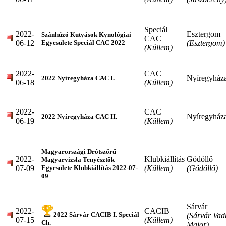
Speciál
2022-
Esztergom
Szánhúzó Kutyások Kynológiai
CAC
06-12
(Esztergom)
Egyesülete Speciál CAC 2022
(Küllem)
2022-
CAC
Nyíregyház
2022 Nyíregyháza CAC I.
06-18
(Küllem)
2022-
CAC
Nyíregyház
2022 Nyíregyháza CAC II.
06-19
(Küllem)
Magyarországi Drótszőrű
2022-
Klubkiállítás
Gödöllő
Magyarvizsla Tenyésztők
07-09
(Küllem)
(Gödöllő)
Egyesülete Klubkiállítás 2022-07-
09
Sárvár
2022-
CACIB
2022 Sárvár CACIB I. Speciál
(Sárvár Vad
07-15
(Küllem)
Ch.
Major)