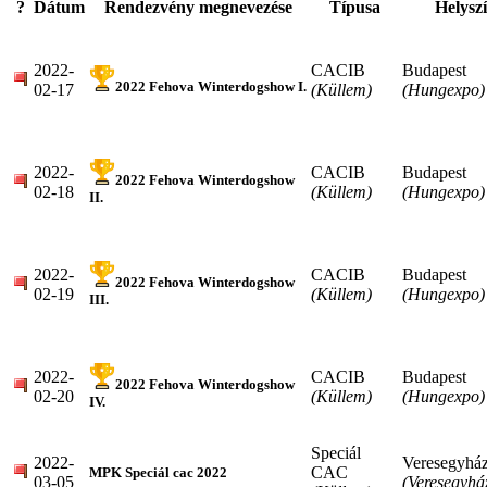
?
Dátum
Rendezvény megnevezése
Típusa
Helysz
2022-
CACIB
Budapest
2022 Fehova Winterdogshow I.
02-17
(Küllem)
(Hungexpo)
2022-
CACIB
Budapest
2022 Fehova Winterdogshow
02-18
(Küllem)
(Hungexpo)
II.
2022-
CACIB
Budapest
2022 Fehova Winterdogshow
02-19
(Küllem)
(Hungexpo)
III.
2022-
CACIB
Budapest
2022 Fehova Winterdogshow
02-20
(Küllem)
(Hungexpo)
IV.
Speciál
2022-
Veresegyhá
CAC
MPK Speciál cac 2022
03-05
(Veresegyhá