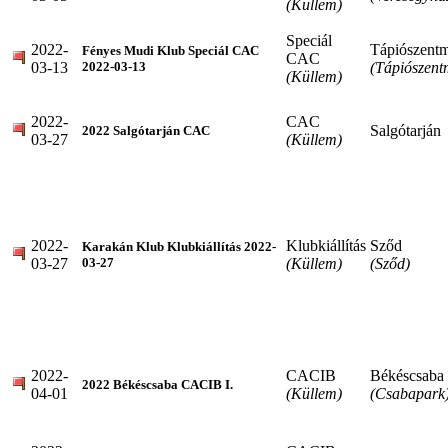
(Küllem)
Speciál
2022-
Tápiószentm
Fényes Mudi Klub Speciál CAC
CAC
03-13
(Tápiószent
2022-03-13
(Küllem)
2022-
CAC
Salgótarján
2022 Salgótarján CAC
03-27
(Küllem)
2022-
Klubkiállítás
Sződ
Karakán Klub Klubkiállítás 2022-
03-27
(Küllem)
(Sződ)
03-27
2022-
CACIB
Békéscsaba
2022 Békéscsaba CACIB I.
04-01
(Küllem)
(Csabapark