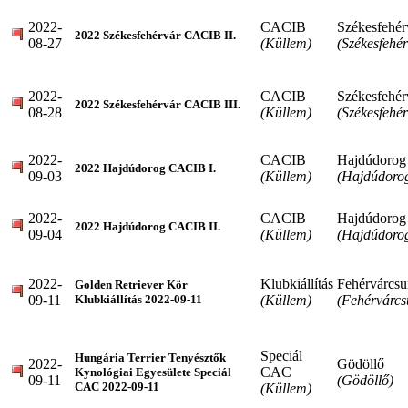
2022-
CACIB
Székesfehér
2022 Székesfehérvár CACIB II.
08-27
(Küllem)
(Székesfehér
2022-
CACIB
Székesfehér
2022 Székesfehérvár CACIB III.
08-28
(Küllem)
(Székesfehér
2022-
CACIB
Hajdúdorog
2022 Hajdúdorog CACIB I.
09-03
(Küllem)
(Hajdúdoro
2022-
CACIB
Hajdúdorog
2022 Hajdúdorog CACIB II.
09-04
(Küllem)
(Hajdúdoro
2022-
Klubkiállítás
Fehérvárcsu
Golden Retriever Kör
09-11
(Küllem)
(Fehérvárcs
Klubkiállítás 2022-09-11
Speciál
Hungária Terrier Tenyésztők
2022-
Gödöllő
CAC
Kynológiai Egyesülete Speciál
09-11
(Gödöllő)
CAC 2022-09-11
(Küllem)