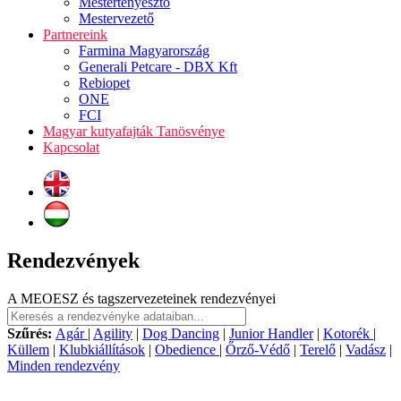
Mestertenyésztő
Mestervezető
Partnereink
Farmina Magyarország
Generali Petcare - DBX Kft
Rebiopet
ONE
FCI
Magyar kutyafajták Tanösvénye
Kapcsolat
Rendezvények
A MEOESZ és tagszervezeteinek rendezvényei
Szűrés:
Agár
|
Agility
|
Dog Dancing
|
Junior Handler
|
Kotorék
|
Küllem
|
Klubkiállítások
|
Obedience
|
Őrző-Védő
|
Terelő
|
Vadász
|
Minden rendezvény