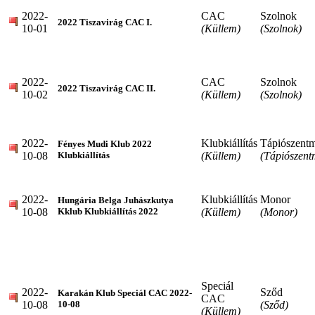
2022-
CAC
Szolnok
2022 Tiszavirág CAC I.
10-01
(Küllem)
(Szolnok)
2022-
CAC
Szolnok
2022 Tiszavirág CAC II.
10-02
(Küllem)
(Szolnok)
2022-
Klubkiállítás
Tápiószentm
Fényes Mudi Klub 2022
10-08
(Küllem)
(Tápiószent
Klubkiállítás
2022-
Klubkiállítás
Monor
Hungária Belga Juhászkutya
10-08
(Küllem)
(Monor)
Kklub Klubkiállítás 2022
Speciál
2022-
Sződ
Karakán Klub Speciál CAC 2022-
CAC
10-08
(Sződ)
10-08
(Küllem)