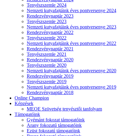
Tenyészszemle 2024
Nemzeti kutyafajtáink éves pontversenye 2024
Rendezvénynaptár 2023
Tenyészszemle 2023
Nemzeti kutyafajtáink éves pontversenye 2023
Rendezvénynaptár 2022
Tenyészszemle 2022
Nemzeti kutyafajtáink éves pontversenye 2022
Rendezvénynaptár 2021
Tenyészszemle 2021
Rendezvénynaptár 2020
Tenyészszemle 2020
Nemzeti kutyafajtáink éves pontversenye 2020
Rendezvénynaptár 2019
Tenyészszemle 2019
Nemzeti kutyafajtáink éves pontversenye 2019
Rendezvénynaptár 2018
Online Champion
Képzések
MEOE Szövetség tenyésztői tanfolyam
Támogatóink
Gyémánt fokozat támogatóink
Arany fokozatú támogatóink
Ezüst fokozatú támogatóink