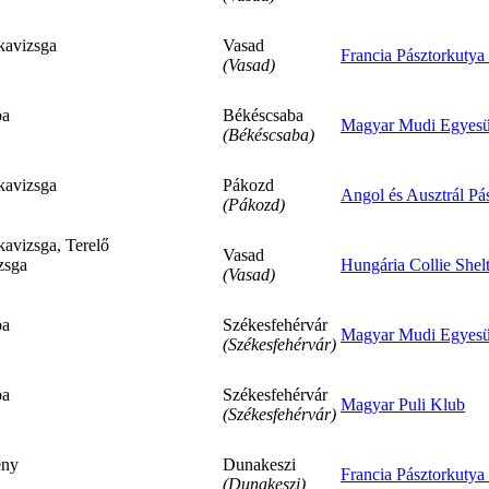
avizsga
Vasad
Francia Pásztorkutya
(Vasad)
ba
Békéscsaba
Magyar Mudi Egyesü
(Békéscsaba)
avizsga
Pákozd
Angol és Ausztrál Pá
(Pákozd)
vizsga, Terelő
Vasad
zsga
Hungária Collie Shel
(Vasad)
ba
Székesfehérvár
Magyar Mudi Egyesü
(Székesfehérvár)
ba
Székesfehérvár
Magyar Puli Klub
(Székesfehérvár)
eny
Dunakeszi
Francia Pásztorkutya
(Dunakeszi)