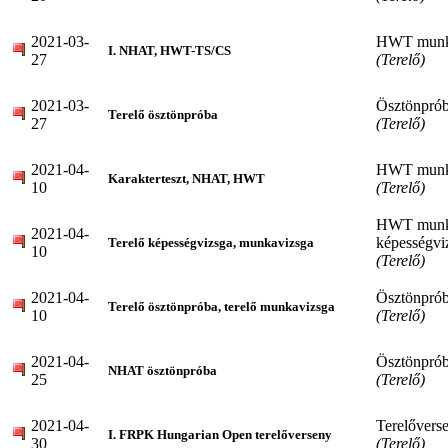
2021-03-
HWT munk
I. NHAT, HWT-TS/CS
27
(Terelő)
2021-03-
Ösztönpró
Terelő ösztönpróba
27
(Terelő)
2021-04-
HWT munk
Karakterteszt, NHAT, HWT
10
(Terelő)
HWT munka
2021-04-
képességvi
Terelő képességvizsga, munkavizsga
10
(Terelő)
2021-04-
Ösztönpró
Terelő ösztönpróba, terelő munkavizsga
10
(Terelő)
2021-04-
Ösztönpró
NHAT ösztönpróba
25
(Terelő)
2021-04-
Terelővers
I. FRPK Hungarian Open terelőverseny
30
(Terelő)