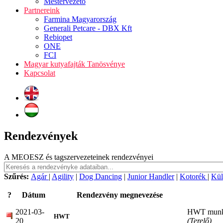
Mestervezető
Partnereink
Farmina Magyarország
Generali Petcare - DBX Kft
Rebiopet
ONE
FCI
Magyar kutyafajták Tanösvénye
Kapcsolat
Rendezvények
A MEOESZ és tagszervezeteinek rendezvényei
Szűrés:
Agár
|
Agility
|
Dog Dancing
|
Junior Handler
|
Kotorék
|
Kül
?
Dátum
Rendezvény megnevezése
2021-03-
HWT munk
HWT
20
(Terelő)