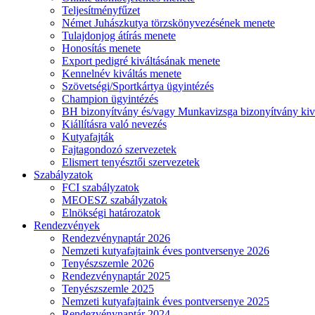
Teljesítményfűzet
Német Juhászkutya törzskönyvezésének menete
Tulajdonjog átírás menete
Honosítás menete
Export pedigré kiváltásának menete
Kennelnév kiváltás menete
Szövetségi/Sportkártya ügyintézés
Champion ügyintézés
BH bizonyítvány és/vagy Munkavizsga bizonyítvány kiv
Kiállításra való nevezés
Kutyafajták
Fajtagondozó szervezetek
Elismert tenyésztői szervezetek
Szabályzatok
FCI szabályzatok
MEOESZ szabályzatok
Elnökségi határozatok
Rendezvények
Rendezvénynaptár 2026
Nemzeti kutyafajtaink éves pontversenye 2026
Tenyészszemle 2026
Rendezvénynaptár 2025
Tenyészszemle 2025
Nemzeti kutyafajtaink éves pontversenye 2025
Rendezvénynaptár 2024