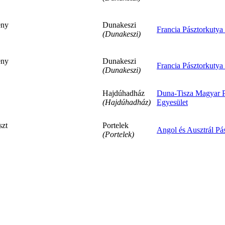
eny
Dunakeszi
Francia Pásztorkutya
(Dunakeszi)
eny
Dunakeszi
Francia Pásztorkutya
(Dunakeszi)
Hajdúhadház
Duna-Tisza Magyar P
(Hajdúhadház)
Egyesület
szt
Portelek
Angol és Ausztrál Pá
(Portelek)