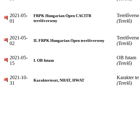
2021-05-
Terelővers
FRPK Hungarian Open CACITR
01
(Terelő)
terelőverseny
2021-05-
Terelővers
II. FRPK Hungarian Open terelőverseny
02
(Terelő)
2021-05-
OB futam
I. OB futam
15
(Terelő)
2021-10-
Karakter te
Karakterteszt, NHAT, HWAT
31
(Terelő)