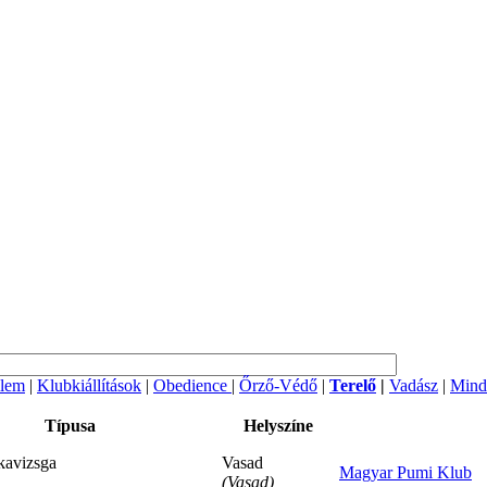
lem
|
Klubkiállítások
|
Obedience
|
Őrző-Védő
|
Terelő
|
Vadász
|
Mind
Típusa
Helyszíne
avizsga
Vasad
Magyar Pumi Klub
(Vasad)