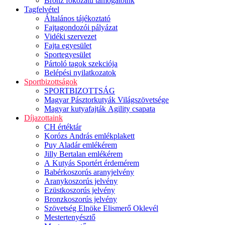
Bronz fokozatú támogatóink
Tagfelvétel
Általános tájékoztató
Fajtagondozói pályázat
Vidéki szervezet
Fajta egyesület
Sportegyesület
Pártoló tagok szekciója
Belépési nyilatkozatok
Sportbizottságok
SPORTBIZOTTSÁG
Magyar Pásztorkutyák Világszövetsége
Magyar kutyafajták Agility csapata
Díjazottaink
CH értéktár
Korózs András emlékplakett
Puy Aladár emlékérem
Jilly Bertalan emlékérem
A Kutyás Sportért érdemérem
Babérkoszorús aranyjelvény
Aranykoszorús jelvény
Ezüstkoszorús jelvény
Bronzkoszorús jelvény
Szövetség Elnöke Elismerő Oklevél
Mestertenyésztő