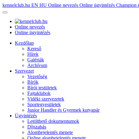
kennelclub.hu
EN
HU
Online nevezés
Online ügyintézés
Champion é
Online nevezés
Online ügyintézés
Kezdőlap
Kereső
Hírek
Galériák
Archívum
Szervezet
Vezetőség
Bírók
Bírói testületek
Fajtaklubok
Vidéki szervezetek
Sportegyesületek
Junior Handler és Gyermek kutyapár
Ügyintézés
Letölthető dokumentumok
Díjszabás
Alombejelentés menete
Online alombejelentés menete