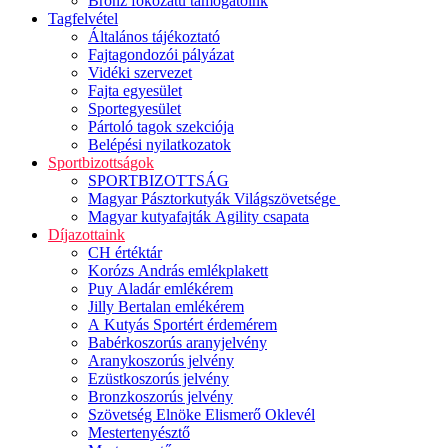
Bronz fokozatú támogatóink
Tagfelvétel
Általános tájékoztató
Fajtagondozói pályázat
Vidéki szervezet
Fajta egyesület
Sportegyesület
Pártoló tagok szekciója
Belépési nyilatkozatok
Sportbizottságok
SPORTBIZOTTSÁG
Magyar Pásztorkutyák Világszövetsége
Magyar kutyafajták Agility csapata
Díjazottaink
CH értéktár
Korózs András emlékplakett
Puy Aladár emlékérem
Jilly Bertalan emlékérem
A Kutyás Sportért érdemérem
Babérkoszorús aranyjelvény
Aranykoszorús jelvény
Ezüstkoszorús jelvény
Bronzkoszorús jelvény
Szövetség Elnöke Elismerő Oklevél
Mestertenyésztő