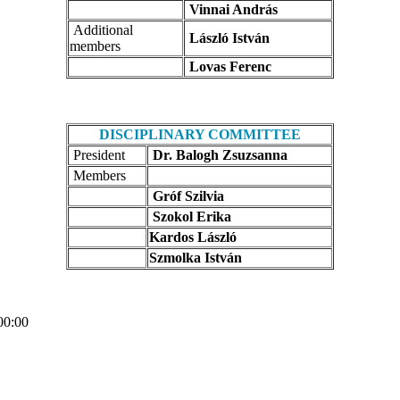
Vinnai András
Additional
László István
members
Lovas Ferenc
DISCIPLINARY COMMITTEE
President
Dr. Balogh Zsuzsanna
Members
Gróf Szilvia
Szokol Erika
Kardos László
Szmolka István
00:00