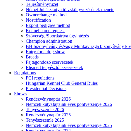
Teljesítményfüzet
Német Juhászkutya törzskönyvezésének menete
Ownerchange method
Nostrification
Export pedigree method
Kennel name request
Szövetségi/Sportkártya ügyintézés
Champion administration
BH bizonyítvány és/vagy Munkavizsga bizonyítvány kiv
Entry for a dog show
Breeds
Fajtagondozó szervezetek
Elismert tenyésztői szervezetek
Regulations
FCI regulations
Hungarian Kennel Club General Rules
Presidential Decisions
Shows
Rendezvénynaptár 2026
Nemzeti kutyafajtaink éves pontversenye 2026
Tenyészszemle 2026
Rendezvénynaptár 2025
Tenyészszemle 2025
Nemzeti kutyafajtaink éves pontversenye 2025
Rendezvénynaptár 2024