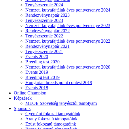
Tenyészszemle 2024
Nemzeti kutyafajtáink éves pontversenye 2024
Rendezvénynaptár 2023
Tenyészszemle 2023
Nemzeti kutyafajtáink éves pontversenye 2023
Rendezvénynaptár 2022
Tenyészszemle 2022
Nemzeti kutyafajtáink éves pontversenye 2022
Rendezvénynaptár 2021
Tenyészszemle 2021
Events 2020
Breeding test 2020
Nemzeti kutyafajtáink éves pontversenye 2020
Events 2019
Breeding test 2019
Hungarian breeds point contest 2019
Events 2018
Online Champion
Képzések
MEOE Szövetség tenyésztői tanfolyam
Sponsors
Gyémánt fokozat támogatóink
Arany fokozatú támogatóink
Ezüst fokozatú támogatóink