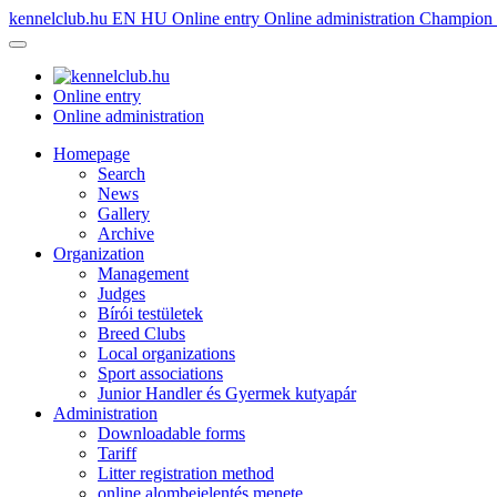
kennelclub.hu
EN
HU
Online entry
Online administration
Champion é
Online entry
Online administration
Homepage
Search
News
Gallery
Archive
Organization
Management
Judges
Bírói testületek
Breed Clubs
Local organizations
Sport associations
Junior Handler és Gyermek kutyapár
Administration
Downloadable forms
Tariff
Litter registration method
online alombejelentés menete