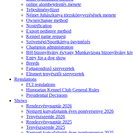
online alombejelentés menete
Teljesítményfüzet
Német Juhászkutya törzskönyvezésének menete
Ownerchange method
Nostrification
Export pedigree method
Kennel name request
Szövetségi/Sportkártya ügyintézés
Champion administration
BH bizonyítvány és/vagy Munkavizsga bizonyítvány kiv
Entry for a dog show
Breeds
Fajtagondozó szervezetek
Elismert tenyésztői szervezetek
Regulations
FCI regulations
Hungarian Kennel Club General Rules
Presidential Decisions
Shows
Rendezvénynaptár 2026
Nemzeti kutyafajtaink éves pontversenye 2026
Tenyészszemle 2026
Rendezvénynaptár 2025
Tenyészszemle 2025
Nemzeti kutyafajtaink éves pontversenye 2025