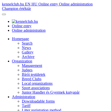
kennelclub.hu
EN
HU
Online entry
Online administration
Champion értéktár
Online entry
Online administration
Homepage
Search
News
Gallery
Archive
Organization
Management
Judges
Bírói testületek
Breed Clubs
Local organizations
Sport associations
Junior Handler és Gyermek kutyapár
Administration
Downloadable forms
Tariff
Litter registration method