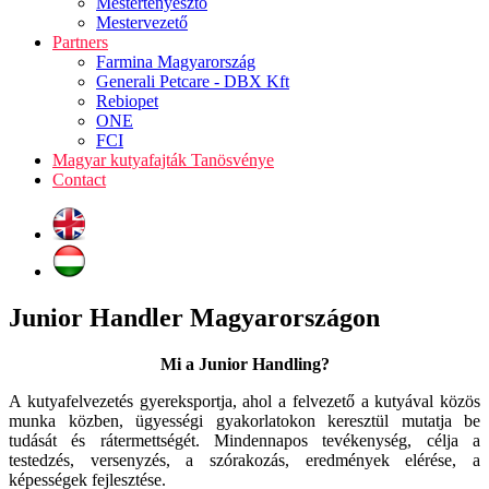
Mestertenyésztő
Mestervezető
Partners
Farmina Magyarország
Generali Petcare - DBX Kft
Rebiopet
ONE
FCI
Magyar kutyafajták Tanösvénye
Contact
Junior Handler Magyarországon
Mi a Junior Handling?
A kutyafelvezetés gyereksportja, ahol a felvezető a kutyával közös
munka közben, ügyességi gyakorlatokon keresztül mutatja be
tudását és rátermettségét. Mindennapos tevékenység, célja a
testedzés, versenyzés, a szórakozás, eredmények elérése, a
képességek fejlesztése.