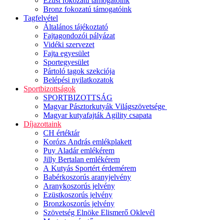
Ezüst fokozatú támogatóink
Bronz fokozatú támogatóink
Tagfelvétel
Általános tájékoztató
Fajtagondozói pályázat
Vidéki szervezet
Fajta egyesület
Sportegyesület
Pártoló tagok szekciója
Belépési nyilatkozatok
Sportbizottságok
SPORTBIZOTTSÁG
Magyar Pásztorkutyák Világszövetsége
Magyar kutyafajták Agility csapata
Díjazottaink
CH értéktár
Korózs András emlékplakett
Puy Aladár emlékérem
Jilly Bertalan emlékérem
A Kutyás Sportért érdemérem
Babérkoszorús aranyjelvény
Aranykoszorús jelvény
Ezüstkoszorús jelvény
Bronzkoszorús jelvény
Szövetség Elnöke Elismerő Oklevél