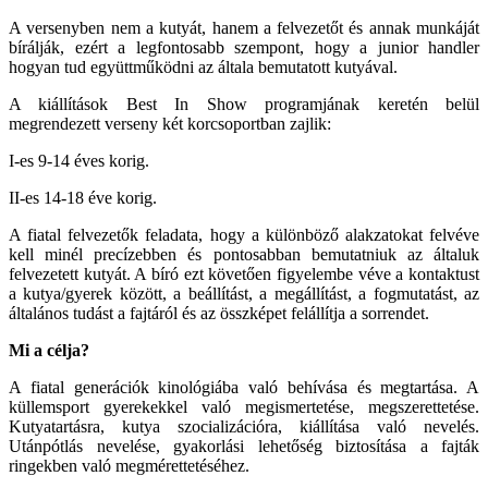
A versenyben nem a kutyát, hanem a felvezetőt és annak munkáját
bírálják, ezért a legfontosabb szempont, hogy a junior handler
hogyan tud együttműködni az általa bemutatott kutyával.
A kiállítások Best In Show programjának keretén belül
megrendezett verseny két korcsoportban zajlik:
I-es 9-14 éves korig.
II-es 14-18 éve korig.
A fiatal felvezetők feladata, hogy a különböző alakzatokat felvéve
kell minél precízebben és pontosabban bemutatniuk az általuk
felvezetett kutyát. A bíró ezt követően figyelembe véve a kontaktust
a kutya/gyerek között, a beállítást, a megállítást, a fogmutatást, az
általános tudást a fajtáról és az összképet felállítja a sorrendet.
Mi a célja?
A fiatal generációk kinológiába való behívása és megtartása. A
küllemsport gyerekekkel való megismertetése, megszerettetése.
Kutyatartásra, kutya szocializációra, kiállítása való nevelés.
Utánpótlás nevelése, gyakorlási lehetőség biztosítása a fajták
ringekben való megmérettetéséhez.