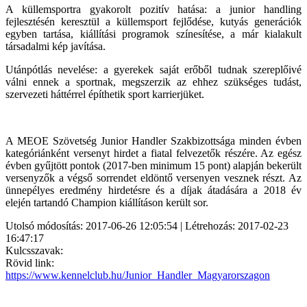
A küllemsportra gyakorolt pozitív hatása: a junior handling
fejlesztésén keresztül a küllemsport fejlődése, kutyás generációk
egyben tartása, kiállítási programok színesítése, a már kialakult
társadalmi kép javítása.
Utánpótlás nevelése: a gyerekek saját erőből tudnak szereplőivé
válni ennek a sportnak, megszerzik az ehhez szükséges tudást,
szervezeti háttérrel építhetik sport karrierjüket.
A MEOE Szövetség Junior Handler Szakbizottsága minden évben
kategóriánként versenyt hirdet a fiatal felvezetők részére. Az egész
évben gyűjtött pontok (2017-ben minimum 15 pont) alapján bekerült
versenyzők a végső sorrendet eldöntő versenyen vesznek részt. Az
ünnepélyes eredmény hirdetésre és a díjak átadására a 2018 év
elején tartandó Champion kiállításon került sor.
Utolsó módosítás: 2017-06-26 12:05:54 | Létrehozás: 2017-02-23
16:47:17
Kulcsszavak:
Rövid link:
https://www.kennelclub.hu/Junior_Handler_Magyarorszagon