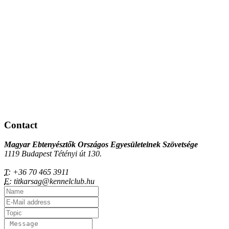
Contact
Magyar Ebtenyésztők Országos Egyesületeinek Szövetsége
1119 Budapest Tétényi út 130.
T:
+36 70 465 3911
E:
titkarsag@kennelclub.hu