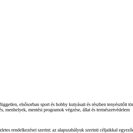
től független, elsősorban sport és hobby kutyásait és részben tenyésztői
és, menhelyek, mentési programok végzése, állat és természetvédelem
zletes rendelkezései szerint: az alapszabályuk szerinti céljaikkal egy