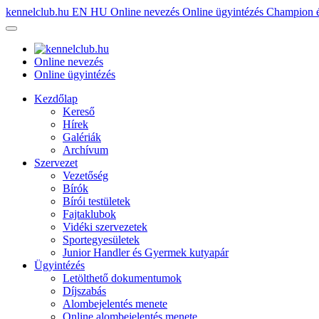
kennelclub.hu
EN
HU
Online nevezés
Online ügyintézés
Champion é
Online nevezés
Online ügyintézés
Kezdőlap
Kereső
Hírek
Galériák
Archívum
Szervezet
Vezetőség
Bírók
Bírói testületek
Fajtaklubok
Vidéki szervezetek
Sportegyesületek
Junior Handler és Gyermek kutyapár
Ügyintézés
Letölthető dokumentumok
Díjszabás
Alombejelentés menete
Online alombejelentés menete