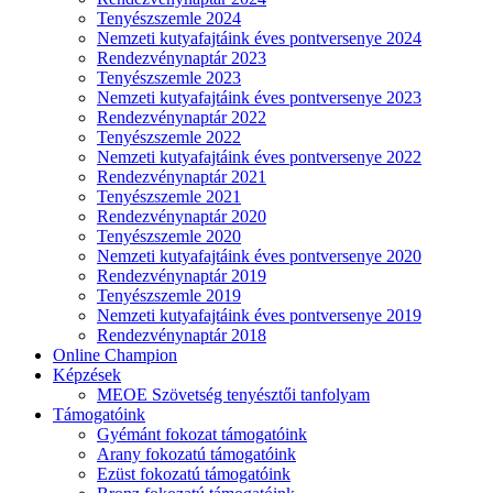
Tenyészszemle 2024
Nemzeti kutyafajtáink éves pontversenye 2024
Rendezvénynaptár 2023
Tenyészszemle 2023
Nemzeti kutyafajtáink éves pontversenye 2023
Rendezvénynaptár 2022
Tenyészszemle 2022
Nemzeti kutyafajtáink éves pontversenye 2022
Rendezvénynaptár 2021
Tenyészszemle 2021
Rendezvénynaptár 2020
Tenyészszemle 2020
Nemzeti kutyafajtáink éves pontversenye 2020
Rendezvénynaptár 2019
Tenyészszemle 2019
Nemzeti kutyafajtáink éves pontversenye 2019
Rendezvénynaptár 2018
Online Champion
Képzések
MEOE Szövetség tenyésztői tanfolyam
Támogatóink
Gyémánt fokozat támogatóink
Arany fokozatú támogatóink
Ezüst fokozatú támogatóink