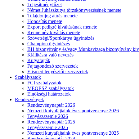
Teljesítményfűzet
Német Juhászkutya törzskönyvezésének menete
Tulajdonjog átírás menete
Honosítás menete
Export pedigré kiváltásának menete
Kennelnév kiváltás menete
Szövetségi/Sportkártya ügyintézés
Champion ügyintézés
BH bizonyítvány és/vagy Munkavizsga bizonyítvány kiv
Kiállításra való nevezés
Kutyafajták
Fajtagondozó szervezetek
Elismert tenyésztői szervezetek
Szabályzatok
FCI szabályzatok
MEOESZ szabályzatok
Elnökségi határozatok
Rendezvények
Rendezvénynaptár 2026
Nemzeti kutyafajtaink éves pontversenye 2026
Tenyészszemle 2026
Rendezvénynaptár 2025
Tenyészszemle 2025
Nemzeti kutyafajtaink éves pontversenye 2025
Rendezvénynaptár 2024