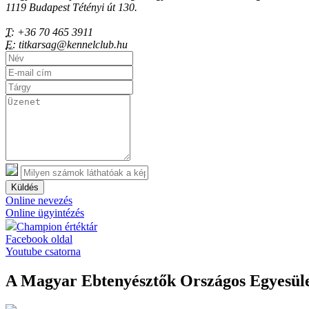
1119 Budapest Tétényi út 130.
T:
+36 70 465 3911
E:
titkarsag@kennelclub.hu
Küldés
Online nevezés
Online ügyintézés
Champion értéktár
Facebook oldal
Youtube csatorna
A Magyar Ebtenyésztők Országos Egyesület