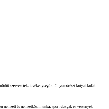
t tömörítő szervezetek, tevékenységük túlnyomórészt kutyaiskolák
ezően nemzeti és nemzetközi munka, sport vizsgák és versenyek