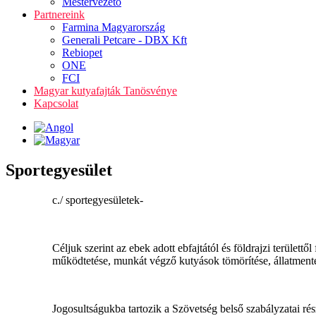
Mestervezető
Partnereink
Farmina Magyarország
Generali Petcare - DBX Kft
Rebiopet
ONE
FCI
Magyar kutyafajták Tanösvénye
Kapcsolat
Sportegyesület
c./ sportegyesületek-
Céljuk szerint az ebek adott ebfajtától és földrajzi terület
működtetése, munkát végző kutyások tömörítése, állatment
Jogosultságukba tartozik a Szövetség belső szabályzatai rés