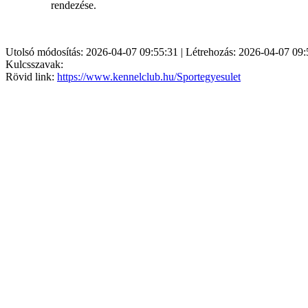
rendezése.
Utolsó módosítás: 2026-04-07 09:55:31 | Létrehozás: 2026-04-07 09:
Kulcsszavak:
Rövid link:
https://www.kennelclub.hu/Sportegyesulet