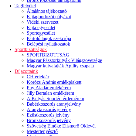
Bronz fokozatú támogatóink
Tagfelvétel
Általános tájékoztató
Fajtagondozói pályázat
Vidéki szervezet
Fajta egyesület
Sportegyesület
Pártoló tagok szekciója
Belépési nyilatkozatok
Sportbizottságok
SPORTBIZOTTSÁG
Magyar Pásztorkutyák Világszövetsége
Magyar kutyafajták Agility csapata
Díjazottaink
CH értéktár
Korózs András emlékplakett
Puy Aladár emlékérem
Jilly Bertalan emlékérem
A Kutyás Sportért érdemérem
Babérkoszorús aranyjelvény
Aranykoszorús jelvény
Ezüstkoszorús jelvény
Bronzkoszorús jelvény
Szövetség Elnöke Elismerő Oklevél
Mestertenyésztő