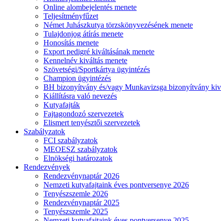
Online alombejelentés menete
Teljesítményfűzet
Német Juhászkutya törzskönyvezésének menete
Tulajdonjog átírás menete
Honosítás menete
Export pedigré kiváltásának menete
Kennelnév kiváltás menete
Szövetségi/Sportkártya ügyintézés
Champion ügyintézés
BH bizonyítvány és/vagy Munkavizsga bizonyítvány kiv
Kiállításra való nevezés
Kutyafajták
Fajtagondozó szervezetek
Elismert tenyésztői szervezetek
Szabályzatok
FCI szabályzatok
MEOESZ szabályzatok
Elnökségi határozatok
Rendezvények
Rendezvénynaptár 2026
Nemzeti kutyafajtaink éves pontversenye 2026
Tenyészszemle 2026
Rendezvénynaptár 2025
Tenyészszemle 2025
Nemzeti kutyafajtaink éves pontversenye 2025