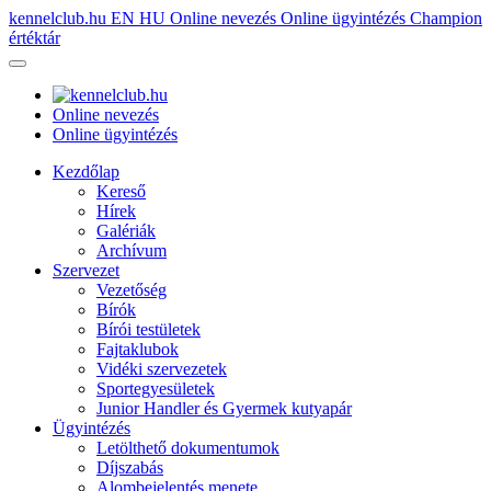
kennelclub.hu
EN
HU
Online nevezés
Online ügyintézés
Champion
értéktár
Online nevezés
Online ügyintézés
Kezdőlap
Kereső
Hírek
Galériák
Archívum
Szervezet
Vezetőség
Bírók
Bírói testületek
Fajtaklubok
Vidéki szervezetek
Sportegyesületek
Junior Handler és Gyermek kutyapár
Ügyintézés
Letölthető dokumentumok
Díjszabás
Alombejelentés menete