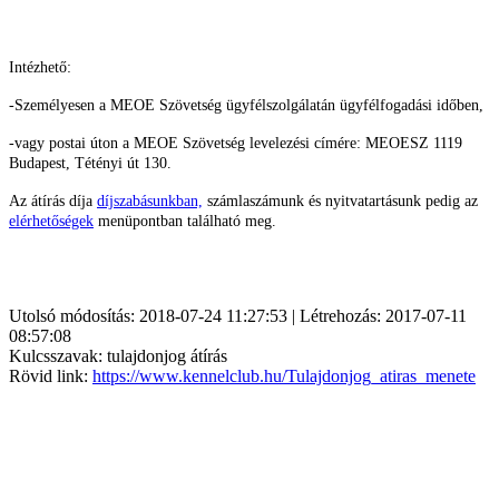
Intézhető:
-Személyesen a MEOE Szövetség ügyfélszolgálatán ügyfélfogadási időben,
-vagy postai úton a MEOE Szövetség levelezési címére: MEOESZ
1119
Budapest, Tétényi út 130.
Az átírás díja
díjszabásunkban,
számlaszámunk és nyitvatartásunk pedig az
elérhetőségek
menüpontban található meg.
Utolsó módosítás: 2018-07-24 11:27:53 | Létrehozás: 2017-07-11
08:57:08
Kulcsszavak: tulajdonjog átírás
Rövid link:
https://www.kennelclub.hu/Tulajdonjog_atiras_menete