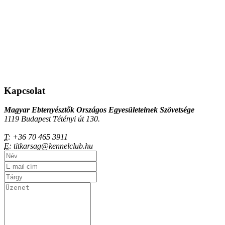
Kapcsolat
Magyar Ebtenyésztők Országos Egyesületeinek Szövetsége
1119 Budapest Tétényi út 130.
T:
+36 70 465 3911
E:
titkarsag@kennelclub.hu