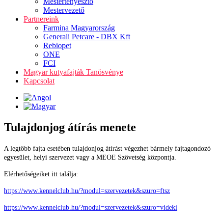
Mestertenyésztő
Mestervezető
Partnereink
Farmina Magyarország
Generali Petcare - DBX Kft
Rebiopet
ONE
FCI
Magyar kutyafajták Tanösvénye
Kapcsolat
Tulajdonjog átírás menete
A legtöbb fajta esetében tulajdonjog átírást végezhet bármely fajtagondozó
egyesület, helyi szervezet vagy a MEOE Szövetség központja.
Elérhetőségeiket itt találja:
https://www.kennelclub.hu/?modul=szervezetek&szuro=ftsz
https://www.kennelclub.hu/?modul=szervezetek&szuro=videki