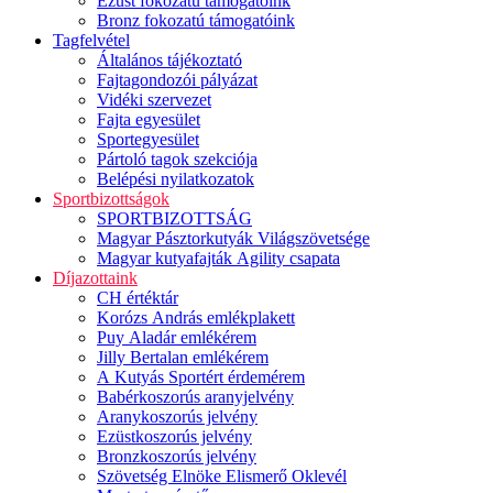
Ezüst fokozatú támogatóink
Bronz fokozatú támogatóink
Tagfelvétel
Általános tájékoztató
Fajtagondozói pályázat
Vidéki szervezet
Fajta egyesület
Sportegyesület
Pártoló tagok szekciója
Belépési nyilatkozatok
Sportbizottságok
SPORTBIZOTTSÁG
Magyar Pásztorkutyák Világszövetsége
Magyar kutyafajták Agility csapata
Díjazottaink
CH értéktár
Korózs András emlékplakett
Puy Aladár emlékérem
Jilly Bertalan emlékérem
A Kutyás Sportért érdemérem
Babérkoszorús aranyjelvény
Aranykoszorús jelvény
Ezüstkoszorús jelvény
Bronzkoszorús jelvény
Szövetség Elnöke Elismerő Oklevél