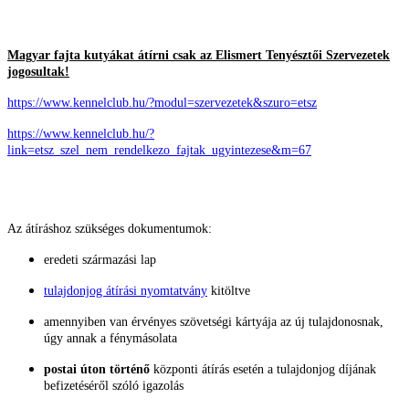
Magyar fajta kutyákat átírni csak az Elismert Tenyésztői Szervezetek
jogosultak!
https://www.kennelclub.hu/?modul=szervezetek&szuro=etsz
https://www.kennelclub.hu/?
link=etsz_szel_nem_rendelkezo_fajtak_ugyintezese&m=67
Az átíráshoz szükséges dokumentumok:
eredeti származási lap
tulajdonjog átírási nyomtatvány
kitöltve
amennyiben van érvényes szövetségi kártyája az új tulajdonosnak,
úgy annak a fénymásolata
postai úton történő
központi átírás esetén a tulajdonjog díjának
befizetéséről szóló igazolás