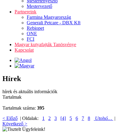
Mestertenyésztő
Mestervezető
Partnereink
Farmina Magyarország
Generali Petcare - DBX Kft
Rebiopet
ONE
FCI
Magyar kutyafajták Tanösvénye
Kapcsolat
Hírek
hírek és aktuális információk
Tartalmak
Tartalmak száma:
395
< Előző
| Oldalak:
1
2
3
[4]
5
6
7
8
Utolsó…
|
Következő >