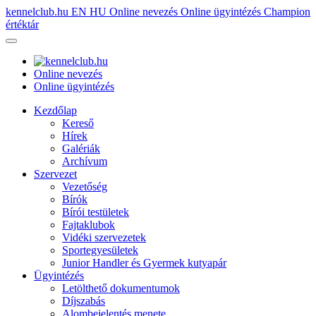
kennelclub.hu
EN
HU
Online nevezés
Online ügyintézés
Champion
értéktár
Online nevezés
Online ügyintézés
Kezdőlap
Kereső
Hírek
Galériák
Archívum
Szervezet
Vezetőség
Bírók
Bírói testületek
Fajtaklubok
Vidéki szervezetek
Sportegyesületek
Junior Handler és Gyermek kutyapár
Ügyintézés
Letölthető dokumentumok
Díjszabás
Alombejelentés menete