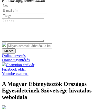
E:
titkarsag@kennelclub.hu
Küldés
Online nevezés
Online ügyintézés
Champion értéktár
Facebook oldal
Youtube csatorna
A Magyar Ebtenyésztők Országos
Egyesületeinek Szövetsége hivatalos
weboldala