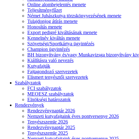
Online alombejelentés menete
Teljesítményfűzet
Német Juhászkutya törzskönyvezésének menete
Tulajdonjog átírás menete
Honosítás menete
Export pedigré kiváltásának menete
Kennelnév kiváltás menete
Szövetségi/Sportkártya ügyintézés
Champion ügyintézés
BH bizonyítvány és/vagy Munkavizsga bizonyítvány kiv
Kiállításra való nevezés
Kutyafajták
Fajtagondozó szervezetek
Elismert tenyésztői szervezetek
Szabályzatok
FCI szabályzatok
MEOESZ szabályzatok
Elnökségi határozatok
Rendezvények
Rendezvénynaptár 2026
Nemzeti kutyafajtaink éves pontversenye 2026
Tenyészszemle 2026
Rendezvénynaptár 2025
Tenyészszemle 2025
Nemzeti kutyafajtaink éves pontversenye 2025