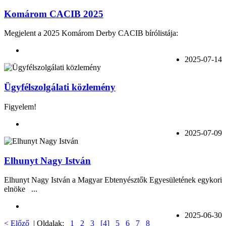
Komárom CACIB 2025
Megjelent a 2025 Komárom Derby CACIB bírólistája:
2025-07-14
Ügyfélszolgálati közlemény
Figyelem!
2025-07-09
Elhunyt Nagy István
Elhunyt Nagy István a Magyar Ebtenyésztők Egyesületének egykori
elnöke ...
2025-06-30
< Előző
| Oldalak:
1
2
3
[4]
5
6
7
8