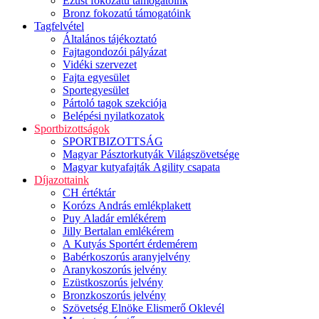
Ezüst fokozatú támogatóink
Bronz fokozatú támogatóink
Tagfelvétel
Általános tájékoztató
Fajtagondozói pályázat
Vidéki szervezet
Fajta egyesület
Sportegyesület
Pártoló tagok szekciója
Belépési nyilatkozatok
Sportbizottságok
SPORTBIZOTTSÁG
Magyar Pásztorkutyák Világszövetsége
Magyar kutyafajták Agility csapata
Díjazottaink
CH értéktár
Korózs András emlékplakett
Puy Aladár emlékérem
Jilly Bertalan emlékérem
A Kutyás Sportért érdemérem
Babérkoszorús aranyjelvény
Aranykoszorús jelvény
Ezüstkoszorús jelvény
Bronzkoszorús jelvény
Szövetség Elnöke Elismerő Oklevél