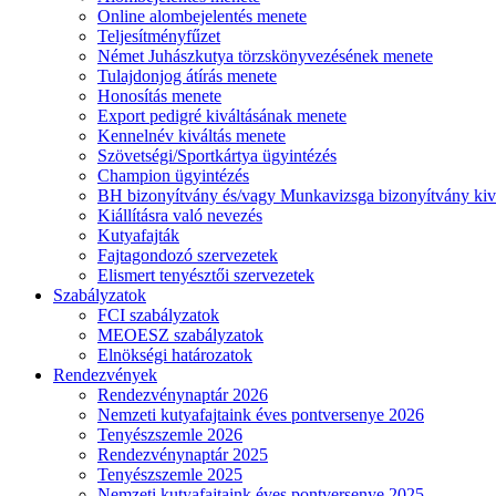
Online alombejelentés menete
Teljesítményfűzet
Német Juhászkutya törzskönyvezésének menete
Tulajdonjog átírás menete
Honosítás menete
Export pedigré kiváltásának menete
Kennelnév kiváltás menete
Szövetségi/Sportkártya ügyintézés
Champion ügyintézés
BH bizonyítvány és/vagy Munkavizsga bizonyítvány kiv
Kiállításra való nevezés
Kutyafajták
Fajtagondozó szervezetek
Elismert tenyésztői szervezetek
Szabályzatok
FCI szabályzatok
MEOESZ szabályzatok
Elnökségi határozatok
Rendezvények
Rendezvénynaptár 2026
Nemzeti kutyafajtaink éves pontversenye 2026
Tenyészszemle 2026
Rendezvénynaptár 2025
Tenyészszemle 2025
Nemzeti kutyafajtaink éves pontversenye 2025