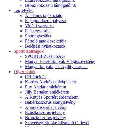
Ezüst fokozatú támogatóink
Bronz fokozatú támogatóink
Tagfelvétel
Általános tájékoztató
Fajtagondozói pályázat
Vidéki szervezet
Fajta egyesület
Sportegyesület
Pártoló tagok szekciója
Belépési nyilatkozatok
Sportbizottságok
SPORTBIZOTTSÁG
Magyar Pásztorkutyák Világszövetsége
Magyar kutyafajták Agility csapata
Díjazottaink
CH értéktár
Korózs András emlékplakett
Puy Aladár emlékérem
Jilly Bertalan emlékérem
A Kutyás Sportért érdemérem
Babérkoszorús aranyjelvény
Aranykoszorús jelvény
Ezüstkoszorús jelvény
Bronzkoszorús jelvény
Szövetség Elnöke Elismerő Oklevél