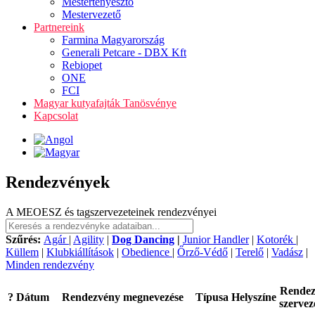
Mestertenyésztő
Mestervezető
Partnereink
Farmina Magyarország
Generali Petcare - DBX Kft
Rebiopet
ONE
FCI
Magyar kutyafajták Tanösvénye
Kapcsolat
Rendezvények
A MEOESZ és tagszervezeteinek rendezvényei
Szűrés:
Agár
|
Agility
|
Dog Dancing
|
Junior Handler
|
Kotorék
|
Küllem
|
Klubkiállítások
|
Obedience
|
Őrző-Védő
|
Terelő
|
Vadász
|
Minden rendezvény
Rende
?
Dátum
Rendezvény megnevezése
Típusa
Helyszíne
szervez