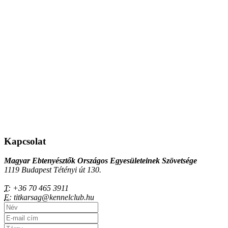
Kapcsolat
Magyar Ebtenyésztők Országos Egyesületeinek Szövetsége
1119 Budapest Tétényi út 130.
T:
+36 70 465 3911
E:
titkarsag@kennelclub.hu