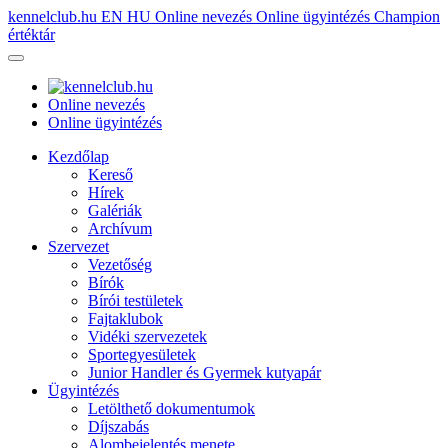
kennelclub.hu
EN
HU
Online nevezés
Online ügyintézés
Champion
értéktár
Online nevezés
Online ügyintézés
Kezdőlap
Kereső
Hírek
Galériák
Archívum
Szervezet
Vezetőség
Bírók
Bírói testületek
Fajtaklubok
Vidéki szervezetek
Sportegyesületek
Junior Handler és Gyermek kutyapár
Ügyintézés
Letölthető dokumentumok
Díjszabás
Alombejelentés menete