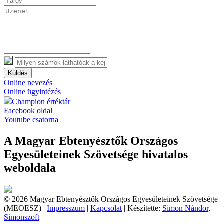
Küldés
Online nevezés
Online ügyintézés
Champion értéktár
Facebook oldal
Youtube csatorna
A Magyar Ebtenyésztők Országos
Egyesületeinek Szövetsége hivatalos
weboldala
© 2026 Magyar Ebtenyésztők Országos Egyesületeinek Szövetsége
(MEOESZ) |
Impresszum
|
Kapcsolat
| Készítette:
Simon Nándor,
Simonszoft