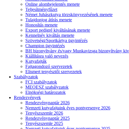
Online alombejelentés menete
Teljesítményfűzet
Német Juhászkutya törzskönyvezésének menete
Tulajdonjog átírás menete
Honosítás menete
Export pedigré kiváltásának menete
Kennelnév kiváltás menete
Szövetségi/Sportkártya ügyintézés
Champion ügyintézés
BH bizonyítvány és/vagy Munkavizsga bizonyítvány kiv
Kiállításra való nevezés
Kutyafajták
Fajtagondozó szervezetek
Elismert tenyésztői szervezetek
Szabályzatok
FCI szabályzatok
MEOESZ szabályzatok
Elnökségi határozatok
Rendezvények
Rendezvénynaptár 2026
Nemzeti kutyafajtaink éves pontversenye 2026
Tenyészszemle 2026
Rendezvénynaptár 2025
Tenyészszemle 2025
Nemzeti kutyafajtaink éves pontversenye 2025