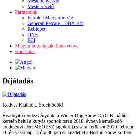
Mestertenyésztő
Mestervezető
Partnereink
Farmina Magyarország
Generali Petcare - DBX Kft
Rebiopet
ONE
FCI
Magyar kutyafajták Tanösvénye
Kapcsolat
Díjátadás
Kedves Kiállítók, Érdeklődők!
Évadnyitó rendezvényünk, a Winter Dog Show CACIB kiállítás
keretén belül a kutyás sportok terén 2018. évben kiemelkedő
eredményt elért MEOESZ tagok díjazására kerül sor 2019. február
10-én vasárnap 14 óra 30 perces kezdettel a Best in Show körben.