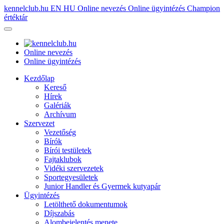
kennelclub.hu
EN
HU
Online nevezés
Online ügyintézés
Champion
értéktár
Online nevezés
Online ügyintézés
Kezdőlap
Kereső
Hírek
Galériák
Archívum
Szervezet
Vezetőség
Bírók
Bírói testületek
Fajtaklubok
Vidéki szervezetek
Sportegyesületek
Junior Handler és Gyermek kutyapár
Ügyintézés
Letölthető dokumentumok
Díjszabás
Alombejelentés menete