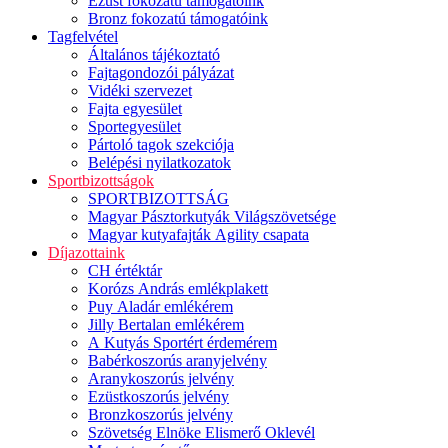
Ezüst fokozatú támogatóink
Bronz fokozatú támogatóink
Tagfelvétel
Általános tájékoztató
Fajtagondozói pályázat
Vidéki szervezet
Fajta egyesület
Sportegyesület
Pártoló tagok szekciója
Belépési nyilatkozatok
Sportbizottságok
SPORTBIZOTTSÁG
Magyar Pásztorkutyák Világszövetsége
Magyar kutyafajták Agility csapata
Díjazottaink
CH értéktár
Korózs András emlékplakett
Puy Aladár emlékérem
Jilly Bertalan emlékérem
A Kutyás Sportért érdemérem
Babérkoszorús aranyjelvény
Aranykoszorús jelvény
Ezüstkoszorús jelvény
Bronzkoszorús jelvény
Szövetség Elnöke Elismerő Oklevél