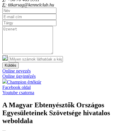
E:
titkarsag@kennelclub.hu
Küldés
Online nevezés
Online ügyintézés
Champion értéktár
Facebook oldal
Youtube csatorna
A Magyar Ebtenyésztők Országos
Egyesületeinek Szövetsége hivatalos
weboldala