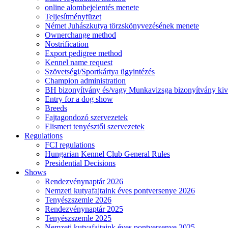
online alombejelentés menete
Teljesítményfüzet
Német Juhászkutya törzskönyvezésének menete
Ownerchange method
Nostrification
Export pedigree method
Kennel name request
Szövetségi/Sportkártya ügyintézés
Champion administration
BH bizonyítvány és/vagy Munkavizsga bizonyítvány kiv
Entry for a dog show
Breeds
Fajtagondozó szervezetek
Elismert tenyésztői szervezetek
Regulations
FCI regulations
Hungarian Kennel Club General Rules
Presidential Decisions
Shows
Rendezvénynaptár 2026
Nemzeti kutyafajtaink éves pontversenye 2026
Tenyészszemle 2026
Rendezvénynaptár 2025
Tenyészszemle 2025
Nemzeti kutyafajtaink éves pontversenye 2025