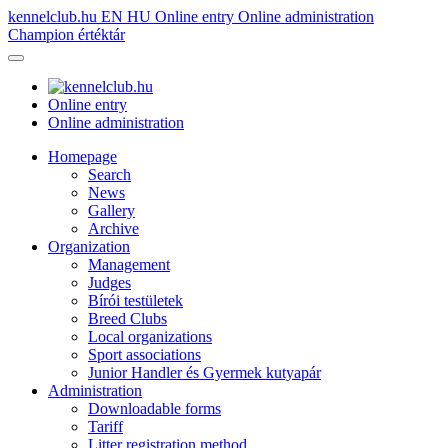
kennelclub.hu
EN
HU
Online entry
Online administration
Champion értéktár
Online entry
Online administration
Homepage
Search
News
Gallery
Archive
Organization
Management
Judges
Bírói testületek
Breed Clubs
Local organizations
Sport associations
Junior Handler és Gyermek kutyapár
Administration
Downloadable forms
Tariff
Litter registration method