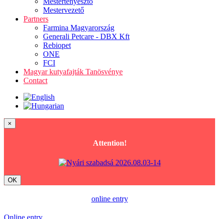
Mestertenyésztő
Mestervezető
Partners
Farmina Magyarország
Generali Petcare - DBX Kft
Rebiopet
ONE
FCI
Magyar kutyafajták Tanösvénye
Contact
×
Attention!
OK
online entry
Online entry