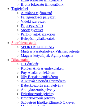
Ezüst fokozatú támogatóink
Bronz fokozatú támogatóink
Tagfelvétel
Általános tájékoztató
Fajtagondozói pályázat
Vidéki szervezet
Fajta egyesület
Sportegyesület
Pártoló tagok szekciója
Belépési nyilatkozatok
Sportbizottságok
SPORTBIZOTTSÁG
Magyar Pásztorkutyák Világszövetsége
Magyar kutyafajták Agility csapata
Díjazottaink
CH értéktár
Korózs András emlékplakett
Puy Aladár emlékérem
Jilly Bertalan emlékérem
A Kutyás Sportért érdemérem
Babérkoszorús aranyjelvény
Aranykoszorús jelvény
Ezüstkoszorús jelvény
Bronzkoszorús jelvény
Szövetség Elnöke Elismerő Oklevél