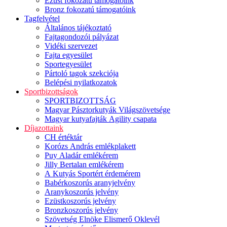
Ezüst fokozatú támogatóink
Bronz fokozatú támogatóink
Tagfelvétel
Általános tájékoztató
Fajtagondozói pályázat
Vidéki szervezet
Fajta egyesület
Sportegyesület
Pártoló tagok szekciója
Belépési nyilatkozatok
Sportbizottságok
SPORTBIZOTTSÁG
Magyar Pásztorkutyák Világszövetsége
Magyar kutyafajták Agility csapata
Díjazottaink
CH értéktár
Korózs András emlékplakett
Puy Aladár emlékérem
Jilly Bertalan emlékérem
A Kutyás Sportért érdemérem
Babérkoszorús aranyjelvény
Aranykoszorús jelvény
Ezüstkoszorús jelvény
Bronzkoszorús jelvény
Szövetség Elnöke Elismerő Oklevél