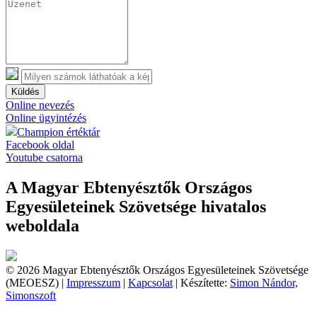
Küldés
Online nevezés
Online ügyintézés
Champion értéktár
Facebook oldal
Youtube csatorna
A Magyar Ebtenyésztők Országos
Egyesületeinek Szövetsége hivatalos
weboldala
© 2026 Magyar Ebtenyésztők Országos Egyesületeinek Szövetsége
(MEOESZ) |
Impresszum
|
Kapcsolat
| Készítette:
Simon Nándor,
Simonszoft