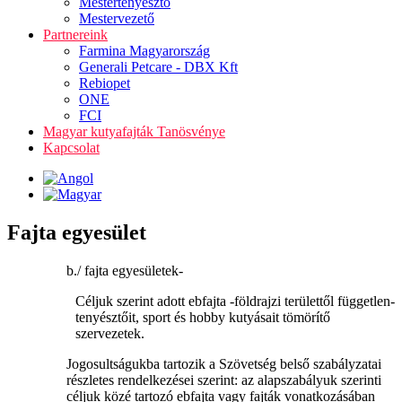
Mestertenyésztő
Mestervezető
Partnereink
Farmina Magyarország
Generali Petcare - DBX Kft
Rebiopet
ONE
FCI
Magyar kutyafajták Tanösvénye
Kapcsolat
Fajta egyesület
b./ fajta egyesületek-
Céljuk szerint adott ebfajta -földrajzi területtől független-
tenyésztőit, sport és hobby kutyásait tömörítő
szervezetek.
Jogosultságukba tartozik a Szövetség belső szabályzatai
részletes rendelkezései szerint: az alapszabályuk szerinti
céljuk közé tartozó ebfajta vagy fajták vonatkozásában