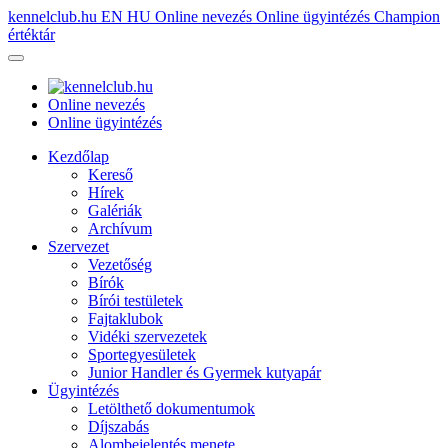
kennelclub.hu
EN
HU
Online nevezés
Online ügyintézés
Champion
értéktár
Online nevezés
Online ügyintézés
Kezdőlap
Kereső
Hírek
Galériák
Archívum
Szervezet
Vezetőség
Bírók
Bírói testületek
Fajtaklubok
Vidéki szervezetek
Sportegyesületek
Junior Handler és Gyermek kutyapár
Ügyintézés
Letölthető dokumentumok
Díjszabás
Alombejelentés menete