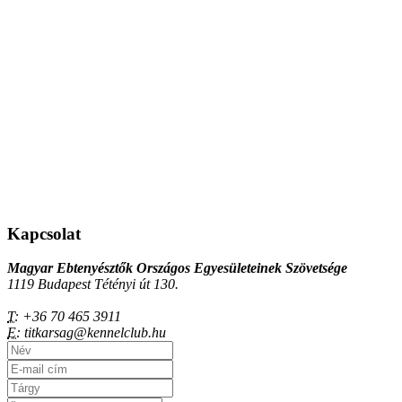
Kapcsolat
Magyar Ebtenyésztők Országos Egyesületeinek Szövetsége
1119 Budapest Tétényi út 130.
T:
+36 70 465 3911
E:
titkarsag@kennelclub.hu