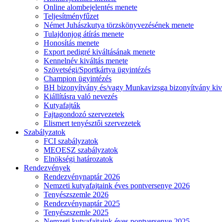
Online alombejelentés menete
Teljesítményfűzet
Német Juhászkutya törzskönyvezésének menete
Tulajdonjog átírás menete
Honosítás menete
Export pedigré kiváltásának menete
Kennelnév kiváltás menete
Szövetségi/Sportkártya ügyintézés
Champion ügyintézés
BH bizonyítvány és/vagy Munkavizsga bizonyítvány kiv
Kiállításra való nevezés
Kutyafajták
Fajtagondozó szervezetek
Elismert tenyésztői szervezetek
Szabályzatok
FCI szabályzatok
MEOESZ szabályzatok
Elnökségi határozatok
Rendezvények
Rendezvénynaptár 2026
Nemzeti kutyafajtaink éves pontversenye 2026
Tenyészszemle 2026
Rendezvénynaptár 2025
Tenyészszemle 2025
Nemzeti kutyafajtaink éves pontversenye 2025