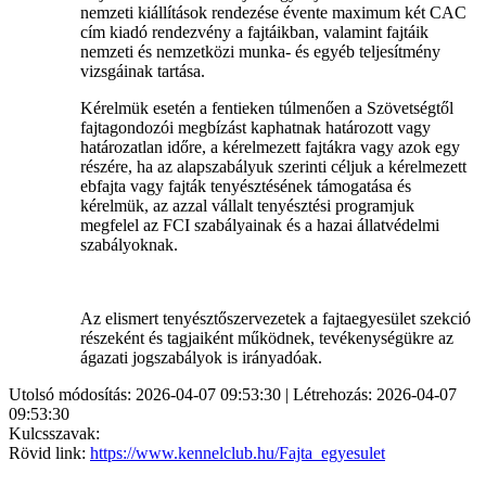
nemzeti kiállítások rendezése évente maximum két CAC
cím kiadó rendezvény a fajtáikban, valamint fajtáik
nemzeti és nemzetközi munka- és egyéb teljesítmény
vizsgáinak tartása.
Kérelmük esetén a fentieken túlmenően a Szövetségtől
fajtagondozói megbízást kaphatnak határozott vagy
határozatlan időre, a kérelmezett fajtákra vagy azok egy
részére, ha az alapszabályuk szerinti céljuk a kérelmezett
ebfajta vagy fajták tenyésztésének támogatása és
kérelmük, az azzal vállalt tenyésztési programjuk
megfelel az FCI szabályainak és a hazai állatvédelmi
szabályoknak.
Az elismert tenyésztőszervezetek a fajtaegyesület szekció
részeként és tagjaiként működnek, tevékenységükre az
ágazati jogszabályok is irányadóak.
Utolsó módosítás: 2026-04-07 09:53:30 | Létrehozás: 2026-04-07
09:53:30
Kulcsszavak:
Rövid link:
https://www.kennelclub.hu/Fajta_egyesulet