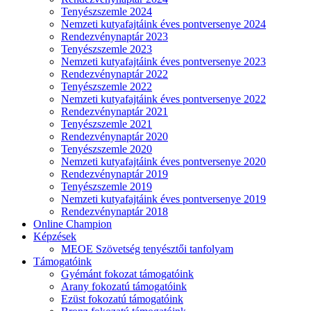
Tenyészszemle 2024
Nemzeti kutyafajtáink éves pontversenye 2024
Rendezvénynaptár 2023
Tenyészszemle 2023
Nemzeti kutyafajtáink éves pontversenye 2023
Rendezvénynaptár 2022
Tenyészszemle 2022
Nemzeti kutyafajtáink éves pontversenye 2022
Rendezvénynaptár 2021
Tenyészszemle 2021
Rendezvénynaptár 2020
Tenyészszemle 2020
Nemzeti kutyafajtáink éves pontversenye 2020
Rendezvénynaptár 2019
Tenyészszemle 2019
Nemzeti kutyafajtáink éves pontversenye 2019
Rendezvénynaptár 2018
Online Champion
Képzések
MEOE Szövetség tenyésztői tanfolyam
Támogatóink
Gyémánt fokozat támogatóink
Arany fokozatú támogatóink
Ezüst fokozatú támogatóink