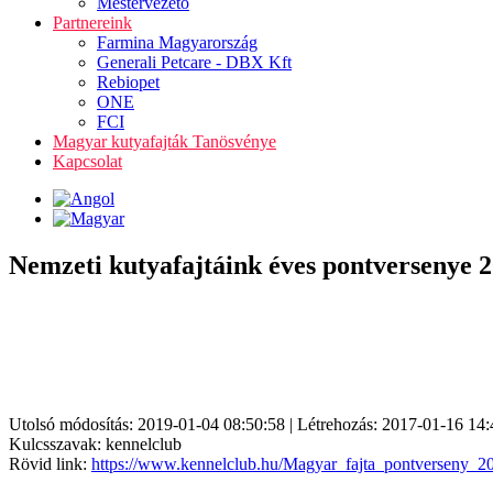
Mestervezető
Partnereink
Farmina Magyarország
Generali Petcare - DBX Kft
Rebiopet
ONE
FCI
Magyar kutyafajták Tanösvénye
Kapcsolat
Nemzeti kutyafajtáink éves pontversenye 2
Utolsó módosítás: 2019-01-04 08:50:58 | Létrehozás: 2017-01-16 14:
Kulcsszavak: kennelclub
Rövid link:
https://www.kennelclub.hu/Magyar_fajta_pontverseny_2