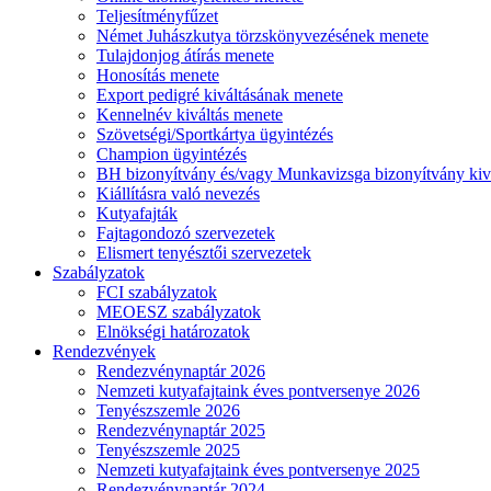
Teljesítményfűzet
Német Juhászkutya törzskönyvezésének menete
Tulajdonjog átírás menete
Honosítás menete
Export pedigré kiváltásának menete
Kennelnév kiváltás menete
Szövetségi/Sportkártya ügyintézés
Champion ügyintézés
BH bizonyítvány és/vagy Munkavizsga bizonyítvány kiv
Kiállításra való nevezés
Kutyafajták
Fajtagondozó szervezetek
Elismert tenyésztői szervezetek
Szabályzatok
FCI szabályzatok
MEOESZ szabályzatok
Elnökségi határozatok
Rendezvények
Rendezvénynaptár 2026
Nemzeti kutyafajtaink éves pontversenye 2026
Tenyészszemle 2026
Rendezvénynaptár 2025
Tenyészszemle 2025
Nemzeti kutyafajtaink éves pontversenye 2025
Rendezvénynaptár 2024