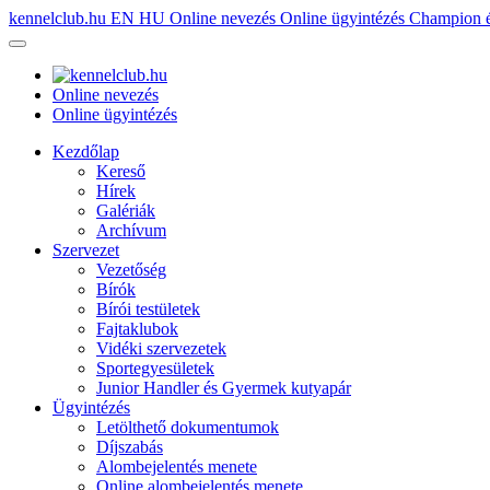
kennelclub.hu
EN
HU
Online nevezés
Online ügyintézés
Champion é
Online nevezés
Online ügyintézés
Kezdőlap
Kereső
Hírek
Galériák
Archívum
Szervezet
Vezetőség
Bírók
Bírói testületek
Fajtaklubok
Vidéki szervezetek
Sportegyesületek
Junior Handler és Gyermek kutyapár
Ügyintézés
Letölthető dokumentumok
Díjszabás
Alombejelentés menete
Online alombejelentés menete