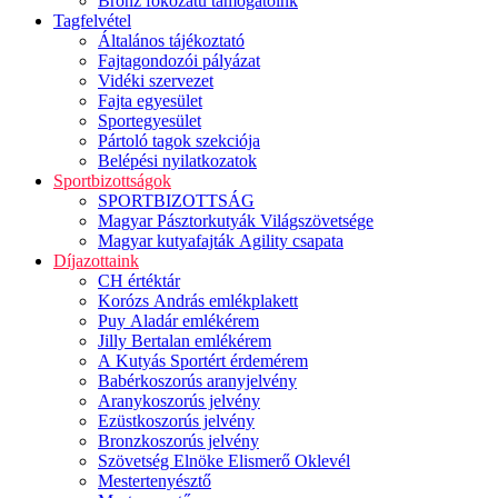
Bronz fokozatú támogatóink
Tagfelvétel
Általános tájékoztató
Fajtagondozói pályázat
Vidéki szervezet
Fajta egyesület
Sportegyesület
Pártoló tagok szekciója
Belépési nyilatkozatok
Sportbizottságok
SPORTBIZOTTSÁG
Magyar Pásztorkutyák Világszövetsége
Magyar kutyafajták Agility csapata
Díjazottaink
CH értéktár
Korózs András emlékplakett
Puy Aladár emlékérem
Jilly Bertalan emlékérem
A Kutyás Sportért érdemérem
Babérkoszorús aranyjelvény
Aranykoszorús jelvény
Ezüstkoszorús jelvény
Bronzkoszorús jelvény
Szövetség Elnöke Elismerő Oklevél
Mestertenyésztő