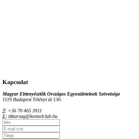
Kapcsolat
Magyar Ebtenyésztők Országos Egyesületeinek Szövetsége
1119 Budapest Tétényi út 130.
T:
+36 70 465 3911
E:
titkarsag@kennelclub.hu