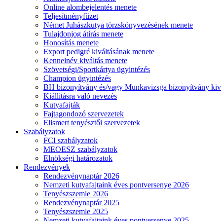
Online alombejelentés menete
Teljesítményfűzet
Német Juhászkutya törzskönyvezésének menete
Tulajdonjog átírás menete
Honosítás menete
Export pedigré kiváltásának menete
Kennelnév kiváltás menete
Szövetségi/Sportkártya ügyintézés
Champion ügyintézés
BH bizonyítvány és/vagy Munkavizsga bizonyítvány kiv
Kiállításra való nevezés
Kutyafajták
Fajtagondozó szervezetek
Elismert tenyésztői szervezetek
Szabályzatok
FCI szabályzatok
MEOESZ szabályzatok
Elnökségi határozatok
Rendezvények
Rendezvénynaptár 2026
Nemzeti kutyafajtaink éves pontversenye 2026
Tenyészszemle 2026
Rendezvénynaptár 2025
Tenyészszemle 2025
Nemzeti kutyafajtaink éves pontversenye 2025