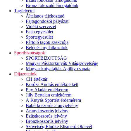
Ezüst fokozatú támogatóink
Bronz fokozatú támogatóink
Tagfelvétel
Általános tájékoztató
Fajtagondozói pályázat
Vidéki szervezet
Fajta egyesület
Sportegyesület
Pártoló tagok szekciója
Belépési nyilatkozatok
Sportbizottságok
SPORTBIZOTTSÁG
Magyar Pásztorkutyák Világszövetsége
Magyar kutyafajták Agility csapata
Díjazottaink
CH értéktár
Korózs András emlékplakett
Puy Aladár emlékérem
Jilly Bertalan emlékérem
A Kutyás Sportért érdemérem
Babérkoszorús aranyjelvény
Aranykoszorús jelvény
Ezüstkoszorús jelvény
Bronzkoszorús jelvény
Szövetség Elnöke Elismerő Oklevél