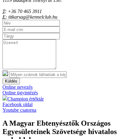
1119 Budapest Tétényi út 130.
T:
+36 70 465 3911
E:
titkarsag@kennelclub.hu
Küldés
Online nevezés
Online ügyintézés
Champion értéktár
Facebook oldal
Youtube csatorna
A Magyar Ebtenyésztők Országos
Egyesületeinek Szövetsége hivatalos