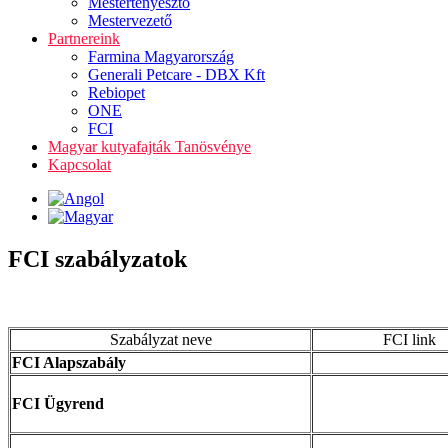
Mestertenyésztő
Mestervezető
Partnereink
Farmina Magyarország
Generali Petcare - DBX Kft
Rebiopet
ONE
FCI
Magyar kutyafajták Tanösvénye
Kapcsolat
FCI szabályzatok
Szabályzat neve
FCI link
FCI Alapszabály
FCI Ügyrend