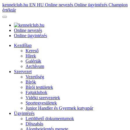
kennelclub.hu
EN
HU
Online nevezés
Online ügyintézés
Champion
értéktár
Online nevezés
Online ügyintézés
Kezdőlap
Kereső
Hírek
Galériák
Archívum
Szervezet
Vezetőség
Bírók
Bírói testületek
Fajtaklubok
Vidéki szervezetek
Sportegyesületek
Junior Handler és Gyermek kutyapár
Ügyintézés
Letölthető dokumentumok
Díjszabás
Alombejelentés menete