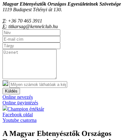
Magyar Ebtenyésztők Országos Egyesületeinek Szövetsége
1119 Budapest Tétényi út 130.
T:
+36 70 465 3911
E:
titkarsag@kennelclub.hu
Küldés
Online nevezés
Online ügyintézés
Champion értéktár
Facebook oldal
Youtube csatorna
A Magyar Ebtenyésztők Országos