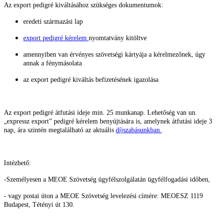
Az export pedigré kiváltásához szükséges dokumentumok:
eredeti származási lap
export pedigré kérelem
nyomtatvány kitöltve
amennyiben van érvényes szövetségi kártyája a kérelmezőnek, úgy
annak a fénymásolata
az export pedigré kiváltás befizetésének igazolása
Az export pedigré átfutási ideje min. 25 munkanap. Lehetőség van un.
„expressz export” pedigré kérelem benyújtására is, amelynek átfutási ideje 3
nap, ára szintén megtalálható az aktuális
díjszabásunkban.
Intézhető:
-Személyesen a MEOE Szövetség ügyfélszolgálatán ügyfélfogadási időben,
- vagy postai úton a MEOE Szövetség levelezési címére: MEOESZ
1119
Budapest, Tétényi út 130.