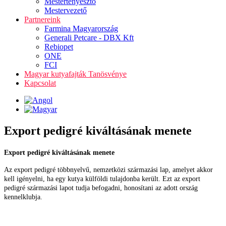
Mestertenyésztő
Mestervezető
Partnereink
Farmina Magyarország
Generali Petcare - DBX Kft
Rebiopet
ONE
FCI
Magyar kutyafajták Tanösvénye
Kapcsolat
Export pedigré kiváltásának menete
Export pedigré kiváltásának menete
Az export pedigré többnyelvű, nemzetközi származási lap, amelyet akkor
kell igényelni, ha egy kutya külföldi tulajdonba került. Ezt az export
pedigré származási lapot tudja befogadni, honosítani az adott ország
kennelklubja.