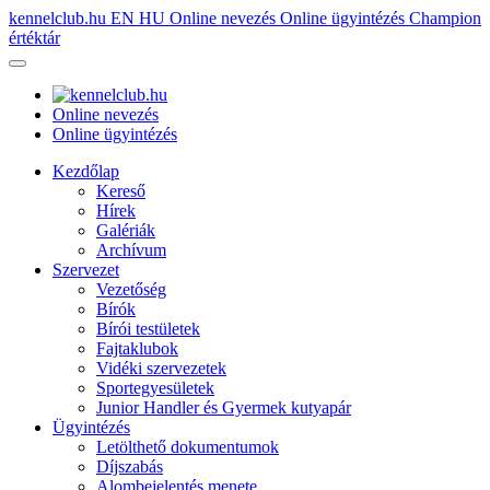
kennelclub.hu
EN
HU
Online nevezés
Online ügyintézés
Champion
értéktár
Online nevezés
Online ügyintézés
Kezdőlap
Kereső
Hírek
Galériák
Archívum
Szervezet
Vezetőség
Bírók
Bírói testületek
Fajtaklubok
Vidéki szervezetek
Sportegyesületek
Junior Handler és Gyermek kutyapár
Ügyintézés
Letölthető dokumentumok
Díjszabás
Alombejelentés menete