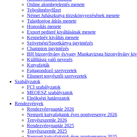
Online alombejelentés menete
Teljesítményfűzet
Német Juhászkutya törzskönyvezésének menete
Tulajdonjog átírás menete
Honosítás menete
Export pedigré kiváltásának menete
Kennelnév kiváltás menete
Szövetségi/Sportkártya ügyintézés
Champion ügyintézés
BH bizonyítvány és/vagy Munkavizsga bizonyítvány kiv
Kiállításra való nevezés
Kutyafajták
Fajtagondozó szervezetek
Elismert tenyésztői szervezetek
Szabályzatok
FCI szabályzatok
MEOESZ szabályzatok
Elnökségi határozatok
Rendezvények
Rendezvénynaptár 2026
Nemzeti kutyafajtaink éves pontversenye 2026
Tenyészszemle 2026
Rendezvénynaptár 2025
Tenyészszemle 2025
Nemzeti kutyafajtaink éves pontversenye 2025