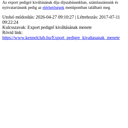
Az export pedigré kiváltásának díja díjszabásunkban, számlaszámunk és
nyitvatartásunk pedig az
elérhetőségek
menüpontban található meg.
Utolsó módosítás: 2026-04-27 09:10:27 | Létrehozás: 2017-07-11
09:22:24
Kulcsszavak: Export pedigré kiváltásának menete
Rövid link:
https://www.kennelclub.hu/Export_pedigre_kivaltasanak_menete