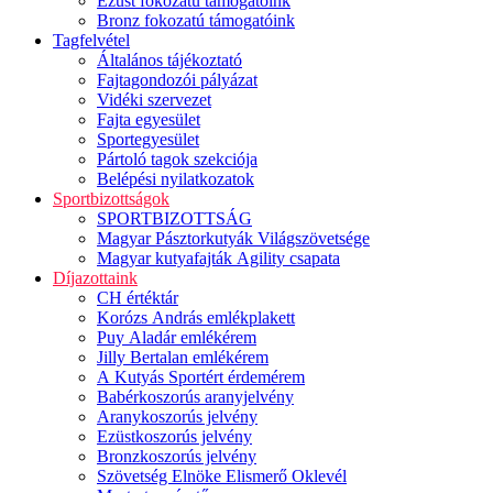
Ezüst fokozatú támogatóink
Bronz fokozatú támogatóink
Tagfelvétel
Általános tájékoztató
Fajtagondozói pályázat
Vidéki szervezet
Fajta egyesület
Sportegyesület
Pártoló tagok szekciója
Belépési nyilatkozatok
Sportbizottságok
SPORTBIZOTTSÁG
Magyar Pásztorkutyák Világszövetsége
Magyar kutyafajták Agility csapata
Díjazottaink
CH értéktár
Korózs András emlékplakett
Puy Aladár emlékérem
Jilly Bertalan emlékérem
A Kutyás Sportért érdemérem
Babérkoszorús aranyjelvény
Aranykoszorús jelvény
Ezüstkoszorús jelvény
Bronzkoszorús jelvény
Szövetség Elnöke Elismerő Oklevél