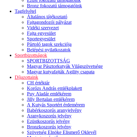
Ezüst fokozatú támogatóink
Bronz fokozatú támogatóink
Tagfelvétel
Általános tájékoztató
Fajtagondozói pályázat
Vidéki szervezet
Fajta egyesület
Sportegyesület
Pártoló tagok szekciója
Belépési nyilatkozatok
Sportbizottságok
SPORTBIZOTTSÁG
Magyar Pásztorkutyák Világszövetsége
Magyar kutyafajták Agility csapata
Díjazottaink
CH értéktár
Korózs András emlékplakett
Puy Aladár emlékérem
Jilly Bertalan emlékérem
A Kutyás Sportért érdemérem
Babérkoszorús aranyjelvény
Aranykoszorús jelvény
Ezüstkoszorús jelvény
Bronzkoszorús jelvény
Szövetség Elnöke Elismerő Oklevél