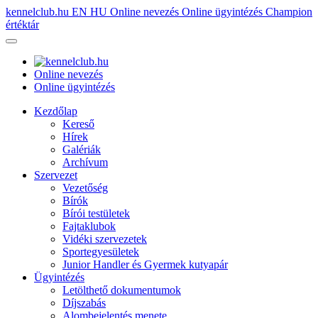
kennelclub.hu
EN
HU
Online nevezés
Online ügyintézés
Champion
értéktár
Online nevezés
Online ügyintézés
Kezdőlap
Kereső
Hírek
Galériák
Archívum
Szervezet
Vezetőség
Bírók
Bírói testületek
Fajtaklubok
Vidéki szervezetek
Sportegyesületek
Junior Handler és Gyermek kutyapár
Ügyintézés
Letölthető dokumentumok
Díjszabás
Alombejelentés menete