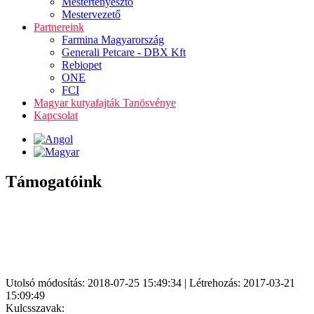
Mestertenyésztő
Mestervezető
Partnereink
Farmina Magyarország
Generali Petcare - DBX Kft
Rebiopet
ONE
FCI
Magyar kutyafajták Tanösvénye
Kapcsolat
Támogatóink
Utolsó módosítás: 2018-07-25 15:49:34 | Létrehozás: 2017-03-21
15:09:49
Kulcsszavak: