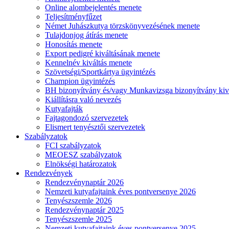
Online alombejelentés menete
Teljesítményfűzet
Német Juhászkutya törzskönyvezésének menete
Tulajdonjog átírás menete
Honosítás menete
Export pedigré kiváltásának menete
Kennelnév kiváltás menete
Szövetségi/Sportkártya ügyintézés
Champion ügyintézés
BH bizonyítvány és/vagy Munkavizsga bizonyítvány kiv
Kiállításra való nevezés
Kutyafajták
Fajtagondozó szervezetek
Elismert tenyésztői szervezetek
Szabályzatok
FCI szabályzatok
MEOESZ szabályzatok
Elnökségi határozatok
Rendezvények
Rendezvénynaptár 2026
Nemzeti kutyafajtaink éves pontversenye 2026
Tenyészszemle 2026
Rendezvénynaptár 2025
Tenyészszemle 2025
Nemzeti kutyafajtaink éves pontversenye 2025