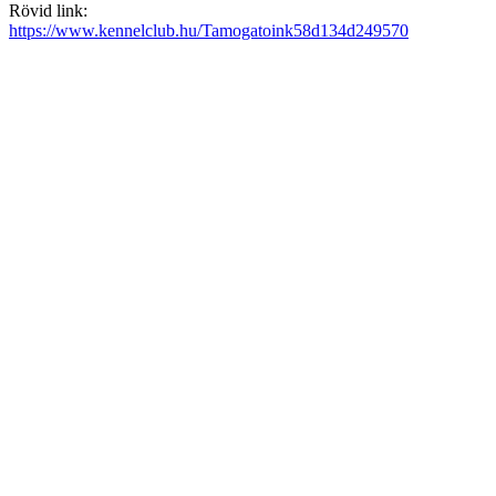
Rövid link:
https://www.kennelclub.hu/Tamogatoink58d134d249570