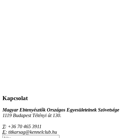
Kapcsolat
Magyar Ebtenyésztők Országos Egyesületeinek Szövetsége
1119 Budapest Tétényi út 130.
T:
+36 70 465 3911
E:
titkarsag@kennelclub.hu