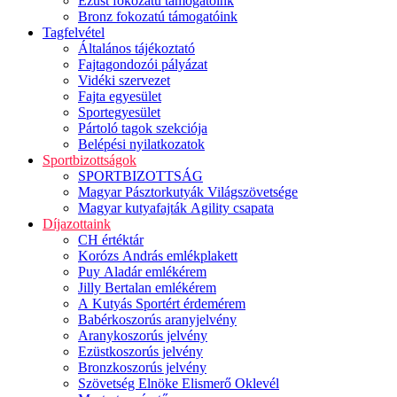
Ezüst fokozatú támogatóink
Bronz fokozatú támogatóink
Tagfelvétel
Általános tájékoztató
Fajtagondozói pályázat
Vidéki szervezet
Fajta egyesület
Sportegyesület
Pártoló tagok szekciója
Belépési nyilatkozatok
Sportbizottságok
SPORTBIZOTTSÁG
Magyar Pásztorkutyák Világszövetsége
Magyar kutyafajták Agility csapata
Díjazottaink
CH értéktár
Korózs András emlékplakett
Puy Aladár emlékérem
Jilly Bertalan emlékérem
A Kutyás Sportért érdemérem
Babérkoszorús aranyjelvény
Aranykoszorús jelvény
Ezüstkoszorús jelvény
Bronzkoszorús jelvény
Szövetség Elnöke Elismerő Oklevél