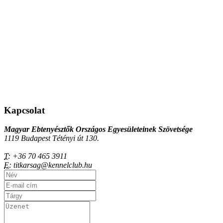
Kapcsolat
Magyar Ebtenyésztők Országos Egyesületeinek Szövetsége
1119 Budapest Tétényi út 130.
T:
+36 70 465 3911
E:
titkarsag@kennelclub.hu