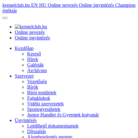
kennelclub.hu
EN
HU
Online nevezés
Online ügyintézés
Champion
értéktár
Online nevezés
Online ügyintézés
Kezdőlap
Kereső
Hírek
Galériák
Archívum
Szervezet
Vezetőség
Bírók
Bírói testületek
Fajtaklubok
Vidéki szervezetek
Sportegyesületek
Junior Handler és Gyermek kutyapár
Ügyintézés
Letölthető dokumentumok
Díjszabás
Alombejelentés menete