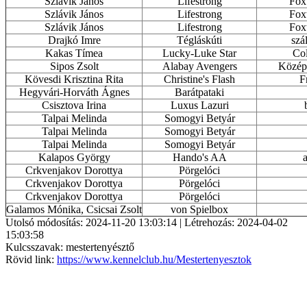
Szlávik János
Lifestrong
Foxt
Szlávik János
Lifestrong
Foxt
Szlávik János
Lifestrong
Foxt
Drajkó Imre
Tégláskúti
szá
Kakas Tímea
Lucky-Luke Star
Col
Sipos Zsolt
Alabay Avengers
Közép-
Kövesdi Krisztina Rita
Christine's Flash
F
Hegyvári-Horváth Ágnes
Barátpataki
Csisztova Irina
Luxus Lazuri
Talpai Melinda
Somogyi Betyár
Talpai Melinda
Somogyi Betyár
Talpai Melinda
Somogyi Betyár
Kalapos György
Hando's AA
Crkvenjakov Dorottya
Pörgelóci
Crkvenjakov Dorottya
Pörgelóci
Crkvenjakov Dorottya
Pörgelóci
Galamos Mónika, Csicsai Zsolt
von Spielbox
Utolsó módosítás: 2024-11-20 13:03:14 | Létrehozás: 2024-04-02
15:03:58
Kulcsszavak: mestertenyésztő
Rövid link:
https://www.kennelclub.hu/Mestertenyesztok