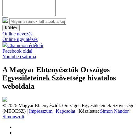
Küldés
Online nevezés
Online ügyintézés
Champion értéktár
Facebook oldal
Youtube csatorna
A Magyar Ebtenyésztők Országos
Egyesületeinek Szövetsége hivatalos
weboldala
© 2026 Magyar Ebtenyésztők Országos Egyesületeinek Szövetsége
(MEOESZ) |
Impresszum
|
Kapcsolat
| Készítette:
Simon Nándor,
Simonszoft