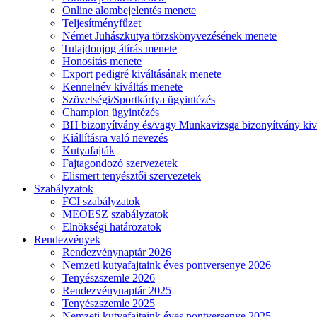
Online alombejelentés menete
Teljesítményfűzet
Német Juhászkutya törzskönyvezésének menete
Tulajdonjog átírás menete
Honosítás menete
Export pedigré kiváltásának menete
Kennelnév kiváltás menete
Szövetségi/Sportkártya ügyintézés
Champion ügyintézés
BH bizonyítvány és/vagy Munkavizsga bizonyítvány kiv
Kiállításra való nevezés
Kutyafajták
Fajtagondozó szervezetek
Elismert tenyésztői szervezetek
Szabályzatok
FCI szabályzatok
MEOESZ szabályzatok
Elnökségi határozatok
Rendezvények
Rendezvénynaptár 2026
Nemzeti kutyafajtaink éves pontversenye 2026
Tenyészszemle 2026
Rendezvénynaptár 2025
Tenyészszemle 2025
Nemzeti kutyafajtaink éves pontversenye 2025