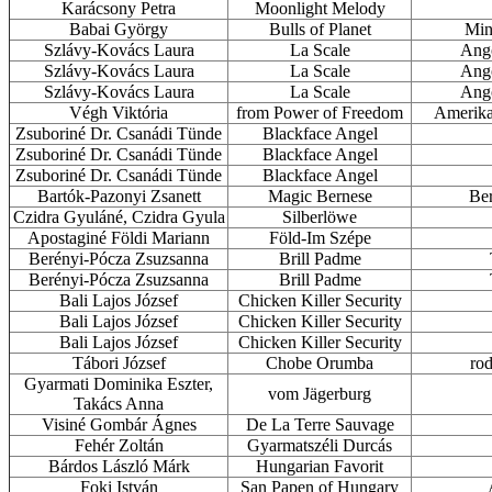
Karácsony Petra
Moonlight Melody
Babai György
Bulls of Planet
Mini
Szlávy-Kovács Laura
La Scale
Ango
Szlávy-Kovács Laura
La Scale
Ango
Szlávy-Kovács Laura
La Scale
Ango
Végh Viktória
from Power of Freedom
Amerikai
Zsuboriné Dr. Csanádi Tünde
Blackface Angel
Zsuboriné Dr. Csanádi Tünde
Blackface Angel
Zsuboriné Dr. Csanádi Tünde
Blackface Angel
Bartók-Pazonyi Zsanett
Magic Bernese
Ber
Czidra Gyuláné, Czidra Gyula
Silberlöwe
Apostaginé Földi Mariann
Föld-Im Szépe
Berényi-Pócza Zsuzsanna
Brill Padme
Berényi-Pócza Zsuzsanna
Brill Padme
Bali Lajos József
Chicken Killer Security
Bali Lajos József
Chicken Killer Security
Bali Lajos József
Chicken Killer Security
Tábori József
Chobe Orumba
rod
Gyarmati Dominika Eszter,
vom Jägerburg
Takács Anna
Visiné Gombár Ágnes
De La Terre Sauvage
Fehér Zoltán
Gyarmatszéli Durcás
Bárdos László Márk
Hungarian Favorit
Foki István
San Papen of Hungary