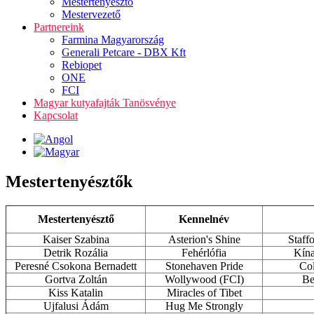
Mestertenyésztő
Mestervezető
Partnereink
Farmina Magyarország
Generali Petcare - DBX Kft
Rebiopet
ONE
FCI
Magyar kutyafajták Tanösvénye
Kapcsolat
Mestertenyésztők
Mestertenyésztő
Kennelnév
Kaiser Szabina
Asterion's Shine
Staffo
Detrik Rozália
Fehérlófia
Kína
Peresné Csokona Bernadett
Stonehaven Pride
Col
Gortva Zoltán
Wollywood (FCI)
Be
Kiss Katalin
Miracles of Tibet
Ujfalusi Ádám
Hug Me Strongly