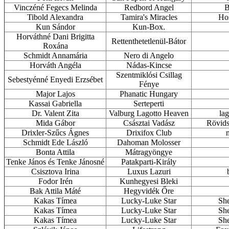
Vinczéné Fegecs Melinda
Redbord Angel
B
Tibold Alexandra
Tamira's Miracles
Hos
Kun Sándor
Kun-Box.
Horváthné Dani Brigitta
Rettenthetetlenül-Bátor
Roxána
Schmidt Annamária
Nero di Angelo
Horváth Angéla
Nádas-Kincse
Szentmiklósi Csillag
Sebestyénné Enyedi Erzsébet
Fénye
Major Lajos
Phanatic Hungary
Kassai Gabriella
Serteperti
Dr. Valent Zita
Valburg Lagotto Heaven
la
Mida Gábor
Császtai Vadász
Rövids
Drixler-Szűcs Ágnes
Drixifox Club
n
Schmidt Ede László
Dahoman Molosser
Bonta Attila
Mátragyöngye
Tenke János és Tenke Jánosné
Patakparti-Király
Csisztova Irina
Luxus Lazuri
Fodor Irén
Kunhegyesi Bleki
Bak Attila Máté
Hegyvidék Őre
Kakas Tímea
Lucky-Luke Star
She
Kakas Tímea
Lucky-Luke Star
She
Kakas Tímea
Lucky-Luke Star
She