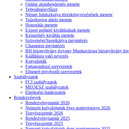
Online alombejelentés menete
Teljesítményfűzet
Német Juhászkutya törzskönyvezésének menete
Tulajdonjog átírás menete
Honosítás menete
Export pedigré kiváltásának menete
Kennelnév kiváltás menete
Szövetségi/Sportkártya ügyintézés
Champion ügyintézés
BH bizonyítvány és/vagy Munkavizsga bizonyítvány kiv
Kiállításra való nevezés
Kutyafajták
Fajtagondozó szervezetek
Elismert tenyésztői szervezetek
Szabályzatok
FCI szabályzatok
MEOESZ szabályzatok
Elnökségi határozatok
Rendezvények
Rendezvénynaptár 2026
Nemzeti kutyafajtaink éves pontversenye 2026
Tenyészszemle 2026
Rendezvénynaptár 2025
Tenyészszemle 2025
Nemzeti kutyafajtaink éves pontversenye 2025