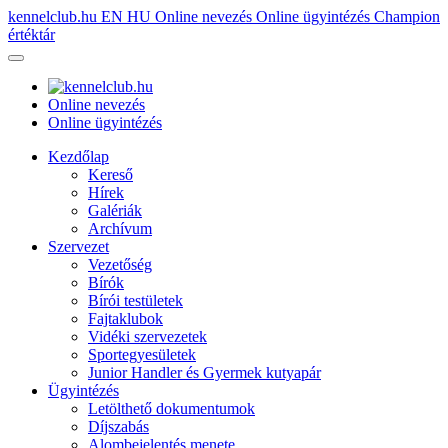
kennelclub.hu
EN
HU
Online nevezés
Online ügyintézés
Champion
értéktár
Online nevezés
Online ügyintézés
Kezdőlap
Kereső
Hírek
Galériák
Archívum
Szervezet
Vezetőség
Bírók
Bírói testületek
Fajtaklubok
Vidéki szervezetek
Sportegyesületek
Junior Handler és Gyermek kutyapár
Ügyintézés
Letölthető dokumentumok
Díjszabás
Alombejelentés menete