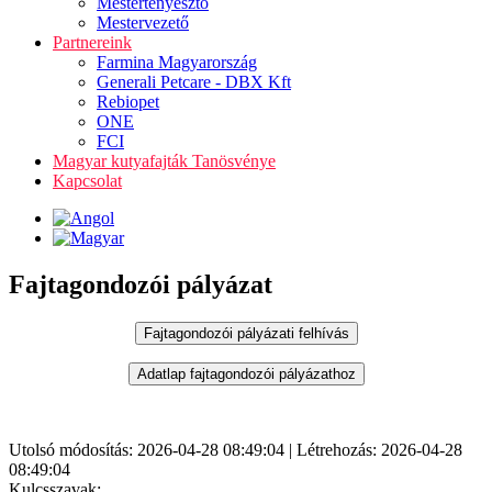
Mestertenyésztő
Mestervezető
Partnereink
Farmina Magyarország
Generali Petcare - DBX Kft
Rebiopet
ONE
FCI
Magyar kutyafajták Tanösvénye
Kapcsolat
Fajtagondozói pályázat
Utolsó módosítás: 2026-04-28 08:49:04 | Létrehozás: 2026-04-28
08:49:04
Kulcsszavak: