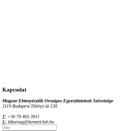
Kapcsolat
Magyar Ebtenyésztők Országos Egyesületeinek Szövetsége
1119 Budapest Tétényi út 130.
T:
+36 70 465 3911
E:
titkarsag@kennelclub.hu