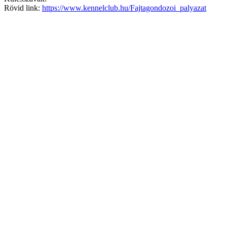
Rövid link:
https://www.kennelclub.hu/Fajtagondozoi_palyazat