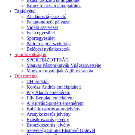
Ezüst fokozatú támogatóink
Bronz fokozatú támogatóink
Tagfelvétel
Általános tájékoztató
Fajtagondozói pályázat
Vidéki szervezet
Fajta egyesület
Sportegyesület
Pártoló tagok szekciója
Belépési nyilatkozatok
Sportbizottságok
SPORTBIZOTTSÁG
Magyar Pásztorkutyák Világszövetsége
Magyar kutyafajták Agility csapata
Díjazottaink
CH értéktár
Korózs András emlékplakett
Puy Aladár emlékérem
Jilly Bertalan emlékérem
A Kutyás Sportért érdemérem
Babérkoszorús aranyjelvény
Aranykoszorús jelvény
Ezüstkoszorús jelvény
Bronzkoszorús jelvény
Szövetség Elnöke Elismerő Oklevél