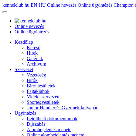
kennelclub.hu
EN
HU
Online nevezés
Online ügyintézés
Champion é
Online nevezés
Online ügyintézés
Kezdőlap
Kereső
Hírek
Galériák
Archívum
Szervezet
Vezetőség
Bírók
Bírói testületek
Fajtaklubok
Vidéki szervezetek
Sportegyesületek
Junior Handler és Gyermek kutyapár
Ügyintézés
Letölthető dokumentumok
Díjszabás
Alombejelentés menete
Online alombejelentés menete