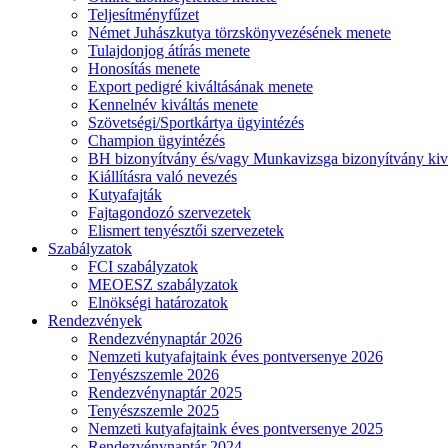
Teljesítményfűzet
Német Juhászkutya törzskönyvezésének menete
Tulajdonjog átírás menete
Honosítás menete
Export pedigré kiváltásának menete
Kennelnév kiváltás menete
Szövetségi/Sportkártya ügyintézés
Champion ügyintézés
BH bizonyítvány és/vagy Munkavizsga bizonyítvány kiv
Kiállításra való nevezés
Kutyafajták
Fajtagondozó szervezetek
Elismert tenyésztői szervezetek
Szabályzatok
FCI szabályzatok
MEOESZ szabályzatok
Elnökségi határozatok
Rendezvények
Rendezvénynaptár 2026
Nemzeti kutyafajtaink éves pontversenye 2026
Tenyészszemle 2026
Rendezvénynaptár 2025
Tenyészszemle 2025
Nemzeti kutyafajtaink éves pontversenye 2025
Rendezvénynaptár 2024