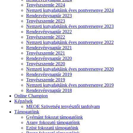
Tenyészszemle 2024
Nemzeti kutyafajtáink éves pontversenye 2024
Rendezvénynaptár 2023
Tenyészszemle 2023
Nemzeti kutyafajtáink éves pontversenye 2023
Rendezvénynaptár 2022
Tenyészszemle 2022
Nemzeti kutyafajtáink éves pontversenye 2022
Rendezvénynaptár 2021
Tenyészszemle 2021
Rendezvénynaptár 2020
Tenyészszemle 2020
Nemzeti kutyafajtáink éves pontversenye 2020
Rendezvénynaptár 2019
Tenyészszemle 2019
Nemzeti kutyafajtáink éves pontversenye 2019
Rendezvénynaptár 2018
Online Champion
Képzések
MEOE Szövetség tenyésztői tanfolyam
Támogatóink
Gyémánt fokozat támogatóink
Arany fokozatú támogatóink
Ezüst fokozatú támogatóink