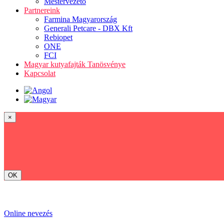
Mestervezető
Partnereink
Farmina Magyarország
Generali Petcare - DBX Kft
Rebiopet
ONE
FCI
Magyar kutyafajták Tanösvénye
Kapcsolat
×
OK
Online nevezés