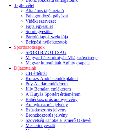
Bronz fokozatú támogatóink
Tagfelvétel
Általános tájékoztató
Fajtagondozói pályázat
Vidéki szervezet
Fajta egyesület
Sportegyesület
Pártoló tagok szekciója
Belépési nyilatkozatok
Sportbizottságok
SPORTBIZOTTSÁG
Magyar Pásztorkutyák Világszövetsége
Magyar kutyafajták Agility csapata
Díjazottaink
CH értéktár
Korózs András emlékplakett
Puy Aladár emlékérem
Jilly Bertalan emlékérem
A Kutyás Sportért érdemérem
Babérkoszorús aranyjelvény
Aranykoszorús jelvény
Ezüstkoszorús jelvény
Bronzkoszorús jelvény
Szövetség Elnöke Elismerő Oklevél
Mestertenyésztő